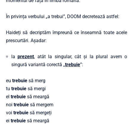
momentul de față în limba română.
În privința verbului „a trebui”, DOOM decretează astfel:
Haideți să decriptăm împreună ce înseamnă toate acele
prescurtări. Așadar:
la
prezent
, atât la singular, cât și la plural avem o
singură variantă corectă „
trebuie
”:
eu
trebuie
să merg
tu
trebuie
să mergi
el
trebuie
să meargă
noi
trebuie
să mergem
voi
trebuie
să mergeți
ei
trebuie
să meargă