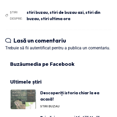
stiri buzau
,
stiri de buzau azi
,
stiri din
ȘTIRI
buzau
,
stiri ultima ora
DESPRE:
Lasă un comentariu
Trebuie să fii
autentificat
pentru a publica un comentariu.
Buzăumedia pe Facebook
Ultimele știri
Descoperiți istoria chiar la ea
acasă!
STIRI BUZAU