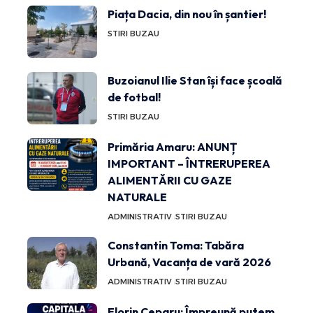
Piața Dacia, din nou în șantier!
STIRI BUZAU
Buzoianul Ilie Stan își face școală
de fotbal!
STIRI BUZAU
Primăria Amaru: ANUNȚ
IMPORTANT – ÎNTRERUPEREA
ALIMENTĂRII CU GAZE
NATURALE
ADMINISTRATIV
STIRI BUZAU
Constantin Toma: Tabăra
Urbană, Vacanța de vară 2026
ADMINISTRATIV
STIRI BUZAU
Florin Ceparu: Împreună putem