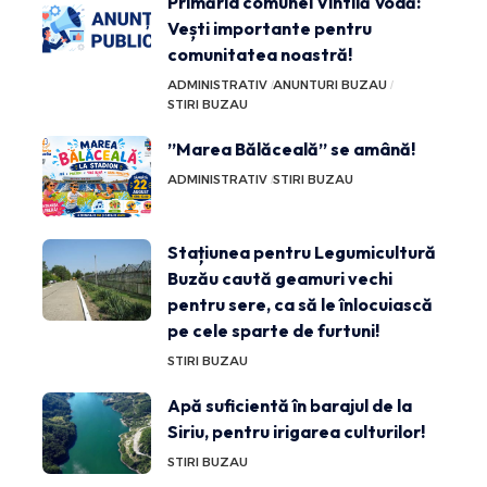
Primăria comunei Vintilă Vodă:
Vești importante pentru
comunitatea noastră!
ADMINISTRATIV
ANUNTURI BUZAU
STIRI BUZAU
”Marea Bălăceală” se amână!
ADMINISTRATIV
STIRI BUZAU
Stațiunea pentru Legumicultură
Buzău caută geamuri vechi
pentru sere, ca să le înlocuiască
pe cele sparte de furtuni!
STIRI BUZAU
Apă suficientă în barajul de la
Siriu, pentru irigarea culturilor!
STIRI BUZAU