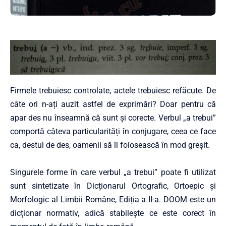
Firmele trebuiesc controlate, actele trebuiesc refăcute. De
câte ori n-ați auzit astfel de exprimări? Doar pentru că
apar des nu înseamnă că sunt și corecte. Verbul „a trebui”
comportă câteva particularități în conjugare, ceea ce face
ca, destul de des, oamenii să îl folosească în mod greșit.
Singurele forme în care verbul „a trebui” poate fi utilizat
sunt sintetizate în Dicționarul Ortografic, Ortoepic și
Morfologic al Limbii Române, Ediția a II-a. DOOM este un
dicționar normativ, adică stabilește ce este corect în