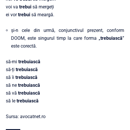
voi va
trebui
să mergeți
ei vor
trebui
să meargă.
și-n cele din urmă, conjunctivul prezent, conform
DOOM, este singurul timp la care forma „
trebuiască
”
este corectă.
să-mi
trebuiască
să-ți
trebuiască
să îi
trebuiască
să ne
trebuiască
să vă
trebuiască
să le
trebuiască
Sursa: avocatnet.ro