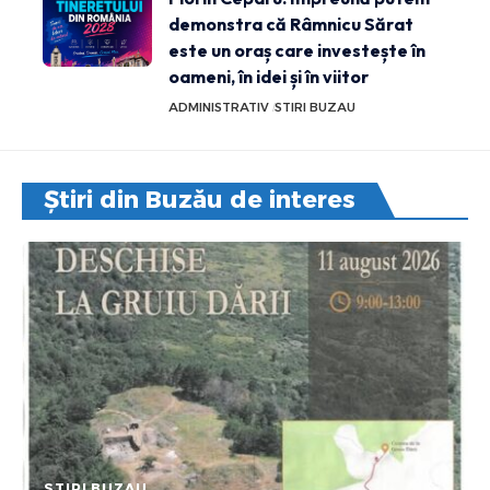
demonstra că Râmnicu Sărat
este un oraș care investește în
oameni, în idei și în viitor
ADMINISTRATIV
STIRI BUZAU
Știri din Buzău de interes
STIRI BUZAU