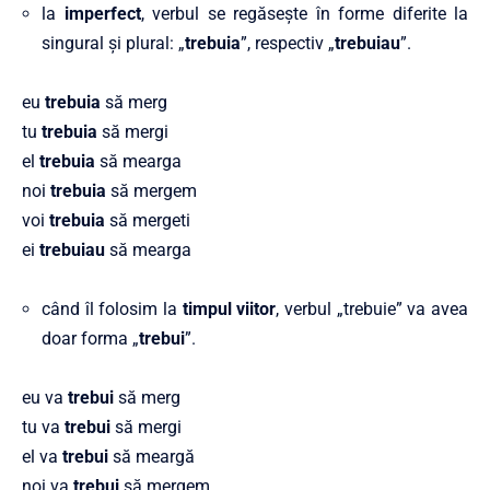
la
imperfect
, verbul se regăsește în forme diferite la
singural și plural: „
trebuia
”, respectiv „
trebuiau
”.
eu
trebuia
să merg
tu
trebuia
să mergi
el
trebuia
să mearga
noi
trebuia
să mergem
voi
trebuia
să mergeti
ei
trebuiau
să mearga
când îl folosim la
timpul viitor
, verbul „trebuie” va avea
doar forma „
trebui
”.
eu va
trebui
să merg
tu va
trebui
să mergi
el va
trebui
să meargă
noi va
trebui
să mergem