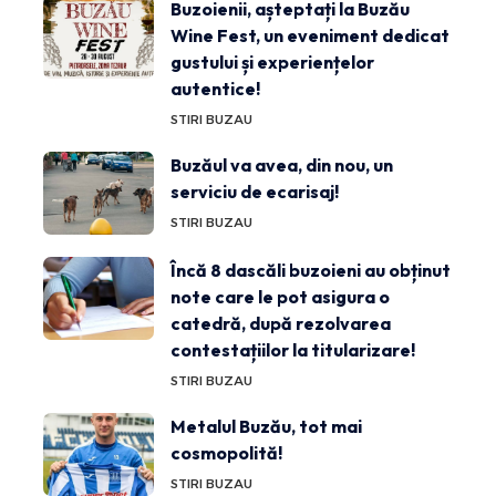
Buzoienii, așteptați la Buzău
Wine Fest, un eveniment dedicat
gustului și experiențelor
autentice!
STIRI BUZAU
Buzăul va avea, din nou, un
serviciu de ecarisaj!
STIRI BUZAU
Încă 8 dascăli buzoieni au obținut
note care le pot asigura o
catedră, după rezolvarea
contestațiilor la titularizare!
STIRI BUZAU
Metalul Buzău, tot mai
cosmopolită!
STIRI BUZAU