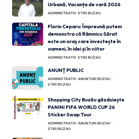
Urbană, Vacanța de vară 2026
ADMINISTRATIV
STIRI BUZAU
Florin Ceparu: Împreună putem
demonstra că Râmnicu Sărat
este un oraș care investește în
oameni, în idei și în viitor
ADMINISTRATIV
STIRI BUZAU
ANUNȚ PUBLIC
ADMINISTRATIV
ANUNTURI BUZAU
STIRI BUZAU
Shopping City Buzău găzduiește
PANINI FIFA WORLD CUP 26
Sticker Swap Tour
ADMINISTRATIV
ANUNTURI BUZAU
STIRI BUZAU