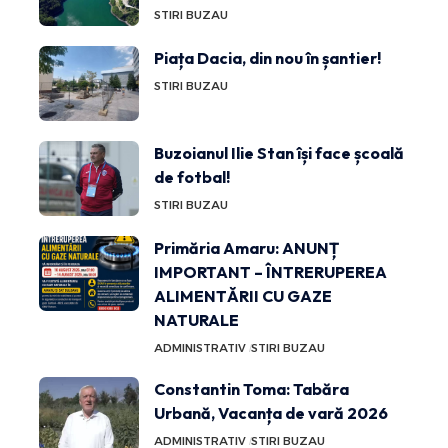
STIRI BUZAU
Piața Dacia, din nou în șantier!
STIRI BUZAU
Buzoianul Ilie Stan își face școală
de fotbal!
STIRI BUZAU
Primăria Amaru: ANUNȚ
IMPORTANT – ÎNTRERUPEREA
ALIMENTĂRII CU GAZE
NATURALE
ADMINISTRATIV
STIRI BUZAU
Constantin Toma: Tabăra
Urbană, Vacanța de vară 2026
ADMINISTRATIV
STIRI BUZAU