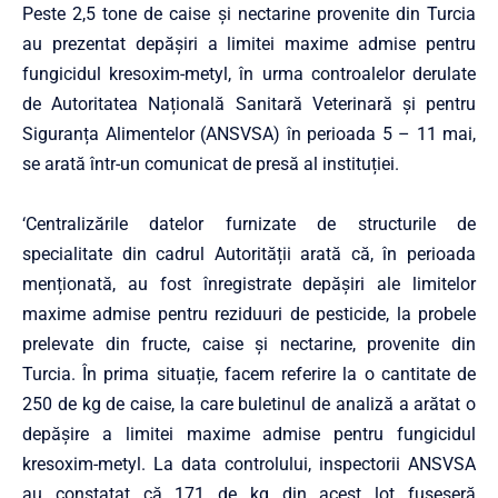
Peste 2,5 tone de caise și nectarine provenite din Turcia
au prezentat depășiri a limitei maxime admise pentru
fungicidul kresoxim-metyl, în urma controalelor derulate
de Autoritatea Națională Sanitară Veterinară și pentru
Siguranța Alimentelor (ANSVSA) în perioada 5 – 11 mai,
se arată într-un comunicat de presă al instituției.
‘Centralizările datelor furnizate de structurile de
specialitate din cadrul Autorității arată că, în perioada
menționată, au fost înregistrate depășiri ale limitelor
maxime admise pentru reziduuri de pesticide, la probele
prelevate din fructe, caise și nectarine, provenite din
Turcia. În prima situație, facem referire la o cantitate de
250 de kg de caise, la care buletinul de analiză a arătat o
depășire a limitei maxime admise pentru fungicidul
kresoxim-metyl. La data controlului, inspectorii ANSVSA
au constatat că 171 de kg din acest lot fuseseră