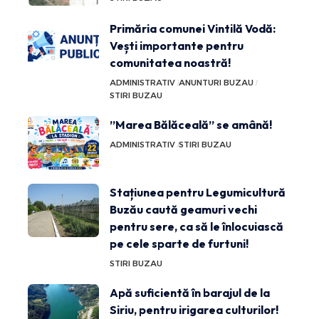
Primăria comunei Vintilă Vodă:
Vești importante pentru
comunitatea noastră!
ADMINISTRATIV
ANUNTURI BUZAU
STIRI BUZAU
”Marea Bălăceală” se amână!
ADMINISTRATIV
STIRI BUZAU
Stațiunea pentru Legumicultură
Buzău caută geamuri vechi
pentru sere, ca să le înlocuiască
pe cele sparte de furtuni!
STIRI BUZAU
Apă suficientă în barajul de la
Siriu, pentru irigarea culturilor!