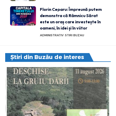
Florin Ceparu: Împreună putem
demonstra că Râmnicu Sărat
este un oraș care investește în
oameni, în idei și în viitor
ADMINISTRATIV
STIRI BUZAU
Știri din Buzău de interes