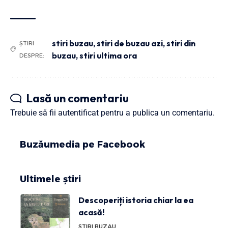
stiri buzau
,
stiri de buzau azi
,
stiri din
ȘTIRI
buzau
,
stiri ultima ora
DESPRE:
Lasă un comentariu
Trebuie să fii
autentificat
pentru a publica un comentariu.
Buzăumedia pe Facebook
Ultimele știri
Descoperiți istoria chiar la ea
acasă!
STIRI BUZAU