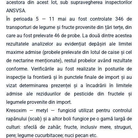
acestora din acest lot, sub supravegherea inspectorilor
ANSVSA.
În perioada 5 — 11 mai au fost controlate 346 de
transporturi de legume și fructe provenite din țări terțe, din
care au fost prelevate 46 de probe. La două dintre acestea
rezultatele analizelor au evidențiat depășiri ale limitei
maxime admise (probele prelevate din lotul de caise și cel
de nectarine menționate), restul probelor având rezultate
conforme. Verificările au fost realizate în posturile de
inspecție la frontieră și în punctele finale de import și au
vizat determinarea prezenței și a încadrării în limitele
admise ale reziduurilor de pesticide din fructele și
legumele provenite din import.
Kresoxim — metyl — fungicid utilizat pentru controlul
rapănului (scab) și a altor boli fungice pe o gamă largă de
culturi: sfeclă de zahăr; fructe, inclusiv mere, struguri,
pere; legume cucurbitacee; nuci pecan etc.