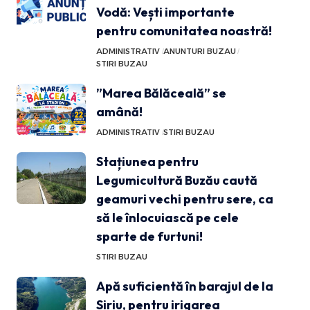
Vodă: Vești importante
pentru comunitatea noastră!
ADMINISTRATIV
ANUNTURI BUZAU
STIRI BUZAU
”Marea Bălăceală” se
amână!
ADMINISTRATIV
STIRI BUZAU
Stațiunea pentru
Legumicultură Buzău caută
geamuri vechi pentru sere, ca
să le înlocuiască pe cele
sparte de furtuni!
STIRI BUZAU
Apă suficientă în barajul de la
Siriu, pentru irigarea