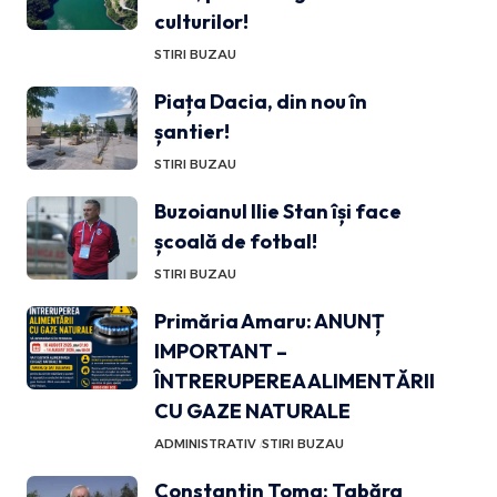
culturilor!
STIRI BUZAU
Piața Dacia, din nou în
șantier!
STIRI BUZAU
Buzoianul Ilie Stan își face
școală de fotbal!
STIRI BUZAU
Primăria Amaru: ANUNȚ
IMPORTANT –
ÎNTRERUPEREA ALIMENTĂRII
CU GAZE NATURALE
ADMINISTRATIV
STIRI BUZAU
Constantin Toma: Tabăra