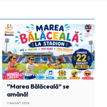
ADMINISTRATIV
STIRI BUZAU
”Marea Bălăceală” se
amână!
7 AUGUST 2026