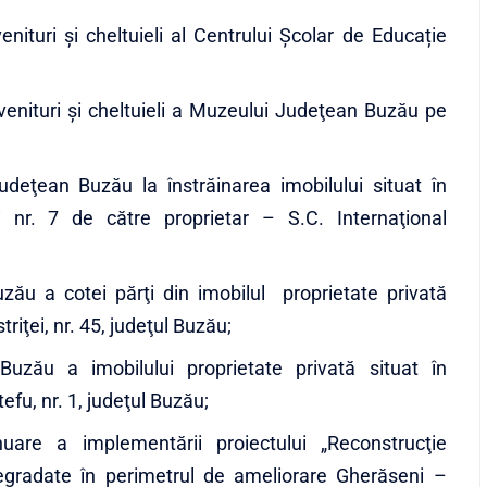
enituri și cheltuieli al Centrului Școlar de Educație
 venituri şi cheltuieli a Muzeului Judeţean Buzău pe
udeţean Buzău la înstrăinarea imobilului situat în
i nr. 7 de către proprietar – S.C. Internaţional
zău a cotei părţi din imobilul proprietate privată
triţei, nr. 45, judeţul Buzău;
Buzău a imobilului proprietate privată situat în
efu, nr. 1, judeţul Buzău;
uare a implementării proiectului „Reconstrucţie
degradate în perimetrul de ameliorare Gherăseni –