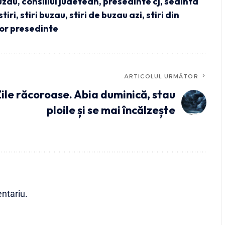
uzau
,
consiliul judetean
,
presedinte cj
,
sedinta
stiri
,
stiri buzau
,
stiri de buzau azi
,
stiri din
tor presedinte
ARTICOLUL URMĂTOR
ile răcoroase. Abia duminică, stau
ploile și se mai încălzește
ntariu.