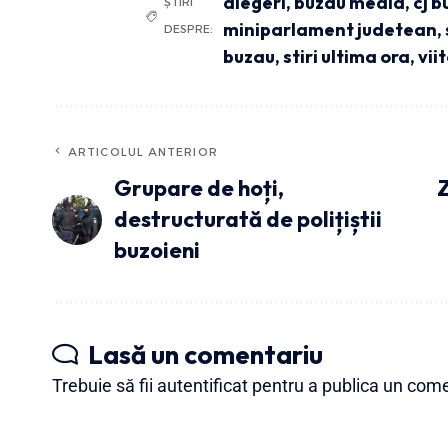
alegeri
,
buzau media
,
cj b
ȘTIRI
miniparlament judetean
,
DESPRE:
buzau
,
stiri ultima ora
,
vii
ARTICOLUL ANTERIOR
Grupare de hoți,
Z
destructurată de polițiștii
buzoieni
Lasă un comentariu
Trebuie să fii
autentificat
pentru a publica un come