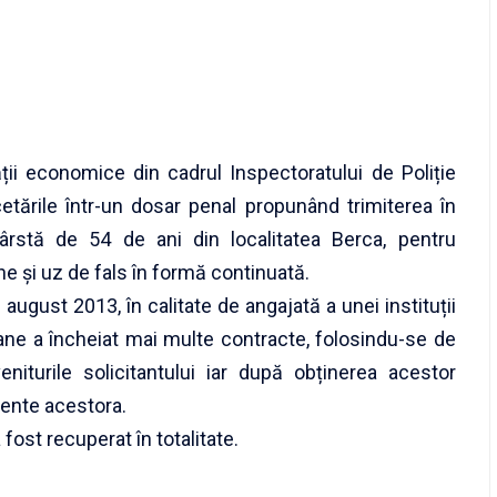
tății economice din cadrul Inspectoratului de Poliție
etările într-un dosar penal propunând trimiterea în
rstă de 54 de ani din localitatea Berca, pentru
ne și uz de fals în formă continuată.
 august 2013, în calitate de angajată a unei instituții
soane a încheiat mai multe contracte, folosindu-se de
niturile solicitantului iar după obținerea acestor
erente acestora.
a fost recuperat în totalitate.