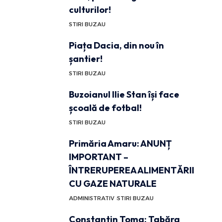
culturilor!
STIRI BUZAU
Piața Dacia, din nou în
șantier!
STIRI BUZAU
Buzoianul Ilie Stan își face
școală de fotbal!
STIRI BUZAU
Primăria Amaru: ANUNȚ
IMPORTANT –
ÎNTRERUPEREA ALIMENTĂRII
CU GAZE NATURALE
ADMINISTRATIV
STIRI BUZAU
Constantin Toma: Tabăra