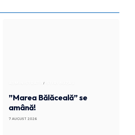
ADMINISTRATIV
STIRI BUZAU
”Marea Bălăceală” se
amână!
7 AUGUST 2026