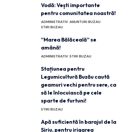
Vodă: Vești importante
pentru comunitatea noastră!
ADMINISTRATIV
ANUNTURI BUZAU
STIRI BUZAU
”Marea Bălăceală” se
amână!
ADMINISTRATIV
STIRI BUZAU
Stațiunea pentru
Legumicultură Buzău caută
geamuri vechi pentru sere, ca
să le înlocuiască pe cele
sparte de furtuni!
STIRI BUZAU
Apă suficientă în barajul de la
Siriu, pentru irigarea