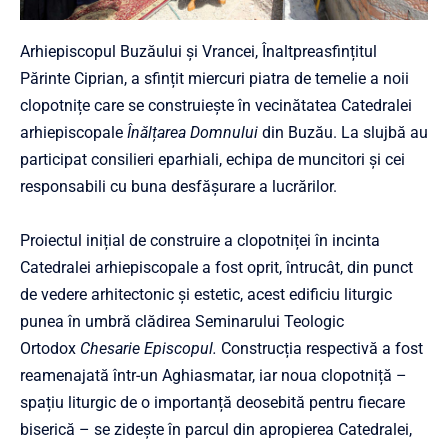
Arhiepiscopul Buzăului și Vrancei, Înaltpreasfințitul
Părinte Ciprian, a sfințit miercuri piatra de temelie a noii
clopotnițe care se construiește în vecinătatea Catedralei
arhiepiscopale
Înălțarea Domnului
din Buzău. La slujbă au
participat consilieri eparhiali, echipa de muncitori și cei
responsabili cu buna desfășurare a lucrărilor.
Proiectul inițial de construire a clopotniței în incinta
Catedralei arhiepiscopale a fost oprit, întrucât, din punct
de vedere arhitectonic și estetic, acest edificiu liturgic
punea în umbră clădirea Seminarului Teologic
Ortodox
Chesarie Episcopul.
Construcția respectivă a fost
reamenajată într-un Aghiasmatar, iar noua clopotniță –
spațiu liturgic de o importanță deosebită pentru fiecare
biserică – se zidește în parcul din apropierea Catedralei,