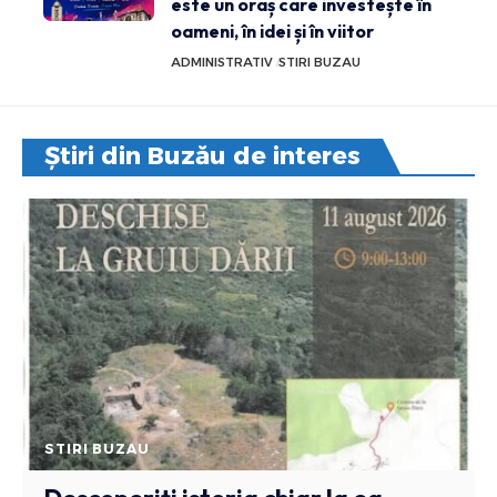
este un oraș care investește în
oameni, în idei și în viitor
ADMINISTRATIV
STIRI BUZAU
Știri din Buzău de interes
STIRI BUZAU