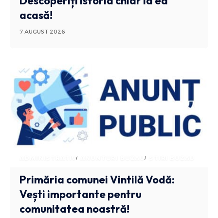
Descoperiți istoria chiar la ea
acasă!
7 AUGUST 2026
ADMINISTRATIV
ANUNTURI BUZAU
STIRI BUZAU
Primăria comunei Vintilă Vodă:
Vești importante pentru
comunitatea noastră!