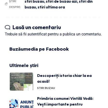
stiri buzau
,
stiri de buzau azi
,
stiri din
ȘTIRI
buzau
,
stiri ultima ora
DESPRE:
Lasă un comentariu
Trebuie să fii
autentificat
pentru a publica un comentariu.
Buzăumedia pe Facebook
Ultimele știri
Descoperiți istoria chiar la ea
acasă!
STIRI BUZAU
Primăria comunei Vintilă Vodă:
Vești importante pentru