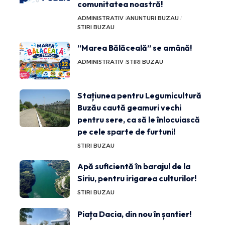
comunitatea noastră!
ADMINISTRATIV
ANUNTURI BUZAU
STIRI BUZAU
”Marea Bălăceală” se amână!
ADMINISTRATIV
STIRI BUZAU
Stațiunea pentru Legumicultură
Buzău caută geamuri vechi
pentru sere, ca să le înlocuiască
pe cele sparte de furtuni!
STIRI BUZAU
Apă suficientă în barajul de la
Siriu, pentru irigarea culturilor!
STIRI BUZAU
Piața Dacia, din nou în șantier!