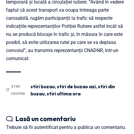
temporară și locală a circulației rutiere. ”Având în vedere
faptul că acest transport va ocupa întreaga parte
carosabilă, rugăm participanții la trafic să respecte
indicațiile reprezentanților Poliției Rutiere astfel încât să
nu se producă blocaje în trafic și, în măsura în care este
posibil, să evite utilizarea rutei pe care se va deplasa
convoiul”, au transmis reprezentanții CNADNR, într-un
comunicat.
stiri buzau
,
stiri de buzau azi
,
stiri din
ȘTIRI
buzau
,
stiri ultima ora
DESPRE:
Lasă un comentariu
Trebuie să fii
autentificat
pentru a publica un comentariu.