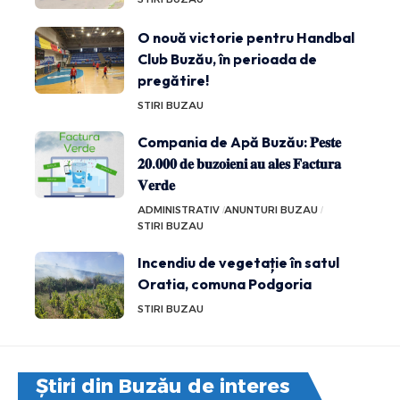
O nouă victorie pentru Handbal
Club Buzău, în perioada de
pregătire!
STIRI BUZAU
Compania de Apă Buzău: 𝐏𝐞𝐬𝐭𝐞
𝟐𝟎.𝟎𝟎𝟎 𝐝𝐞 𝐛𝐮𝐳𝐨𝐢𝐞𝐧𝐢 𝐚𝐮 𝐚𝐥𝐞𝐬 𝐅𝐚𝐜𝐭𝐮𝐫𝐚
𝐕𝐞𝐫𝐝𝐞
ADMINISTRATIV
ANUNTURI BUZAU
STIRI BUZAU
Incendiu de vegetație în satul
Oratia, comuna Podgoria
STIRI BUZAU
Știri din Buzău de interes