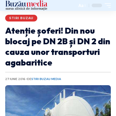
Aa
STIRI BUZAU
Atenție șoferi! Din nou
blocaj pe DN 2B și DN 2 din
cauza unor transporturi
agabaritice
27 IUNIE 2016
DE
STIRI BUZAU MEDIA