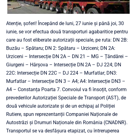
Atenție, șoferi! Începând de luni, 27 iunie și până joi, 30
iunie, se vor efectua două transporturi agabaritice pentru
care au fost eliberate autorizații speciale, pe ruta: DN 2B:
Buzău – Spătaru; DN 2: Spătaru – Urziceni; DN 2A:
Urziceni – Intersecție DN 2A – DN 21 – MG – Țăndărei –
Giurgeni – Hârșova – Intersecție DN 2A – DJ 224; DN
22C: Intersecție DN 22C – DJ 224 – Murfatlar; DN3:
Murfatlar – Intersecție DN 3 – A4; A4: Intersecție DN3 –
A4 – Constanța Poarta 7. Convoiul va fi însoțit, conform
prevederilor Autorizației Speciale de Transport (AST), de
două vehicule autorizate și de un echipaj al Poliției
Rutiere, spun reprezentanții Companiei Naționale de
Autostrăzi și Drumuri Naționale din România (CNADNR).
Transportul se va desfășura etapizat, cu întreruperea