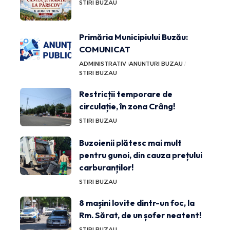
STIRI BUZAU
Primăria Municipiului Buzău:
COMUNICAT
ADMINISTRATIV
ANUNTURI BUZAU
STIRI BUZAU
Restricții temporare de
circulație, în zona Crâng!
STIRI BUZAU
Buzoienii plătesc mai mult
pentru gunoi, din cauza prețului
carburanților!
STIRI BUZAU
8 mașini lovite dintr-un foc, la
Rm. Sărat, de un șofer neatent!
STIRI BUZAU