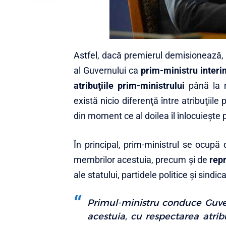
Astfel, dacă premierul demisionează,
al Guvernului ca
prim-ministru interi
atribuţiile prim-ministrului
până la m
există nicio diferenţă între atribuţiile 
din moment ce al doilea îl înlocuieşte 
În principal, prim-ministrul se ocupă
membrilor acestuia, precum şi de
rep
ale statului, partidele politice şi sindica
Primul-ministru conduce Guve
acestuia, cu respectarea atribu