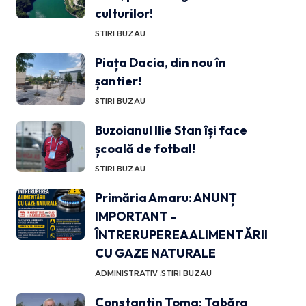
culturilor!
STIRI BUZAU
Piața Dacia, din nou în
șantier!
STIRI BUZAU
Buzoianul Ilie Stan își face
școală de fotbal!
STIRI BUZAU
Primăria Amaru: ANUNȚ
IMPORTANT –
ÎNTRERUPEREA ALIMENTĂRII
CU GAZE NATURALE
ADMINISTRATIV
STIRI BUZAU
Constantin Toma: Tabăra