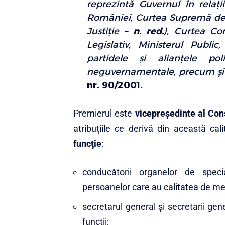
reprezintă Guvernul în relaţi
României, Curtea Supremă de Ju
Justiţie –
n. red.
), Curtea Con
Legislativ, Ministerul Public,
partidele şi alianţele poli
neguvernamentale, precum şi în
nr. 90/2001.
Premierul este
vicepreşedinte al Cons
atribuţiile ce derivă din această ca
funcţie
:
conducătorii organelor de speci
persoanelor care au calitatea de mem
secretarul general şi secretarii gener
funcţii;