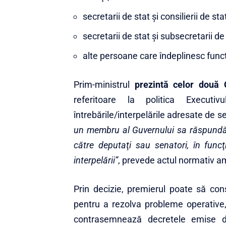
secretarii de stat şi consilierii de st
secretarii de stat şi subsecretarii de 
alte persoane care îndeplinesc funcţi
Prim-ministrul
prezintă celor două 
referitoare la politica Execut
întrebările/interpelările adresate de s
un membru al Guvernului sa răspundă la
către deputaţi sau senatori, în func
interpelării”
, prevede actul normativ am
Prin decizie, premierul poate să const
pentru a rezolva probleme operative, 
contrasemnează decretele emise d