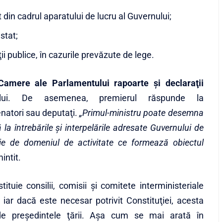
at din cadrul aparatului de lucru al Guvernului;
stat;
i publice, în cazurile prevăzute de lege.
Camere ale Parlamentului rapoarte şi declaraţii
ivului. De asemenea, premierul răspunde la
enatori sau deputaţi.
„Primul-ministru poate desemna
 întrebările şi interpelările adresate Guvernului de
ţie de domeniul de activitate ce formează obiectul
intit.
ituie consilii, comisii şi comitete interministeriale
iar dacă este necesar potrivit Constituţiei, acesta
e preşedintele ţării. Aşa cum se mai arată în