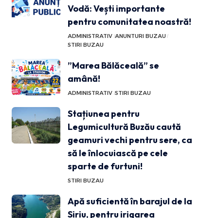
Vodă: Vești importante
pentru comunitatea noastră!
ADMINISTRATIV
ANUNTURI BUZAU
STIRI BUZAU
”Marea Bălăceală” se
amână!
ADMINISTRATIV
STIRI BUZAU
Stațiunea pentru
Legumicultură Buzău caută
geamuri vechi pentru sere, ca
să le înlocuiască pe cele
sparte de furtuni!
STIRI BUZAU
Apă suficientă în barajul de la
Siriu, pentru irigarea