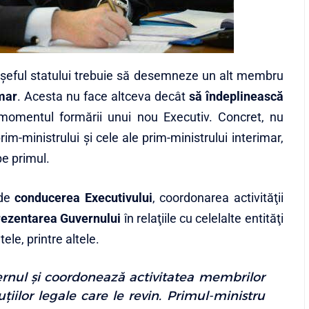
 şeful statului trebuie să desemneze un alt membru
mar
. Acesta nu face altceva decât
să îndeplinească
omentul formării unui nou Executiv. Concret, nu
prim-ministrului şi cele ale prim-ministrului interimar,
pe primul.
 de
conducerea Executivului
, coordonarea activităţii
rezentarea Guvernului
în relaţiile cu celelalte entităţi
tele, printre altele.
rnul şi coordonează activitatea membrilor
ţiilor legale care le revin. Primul-ministru