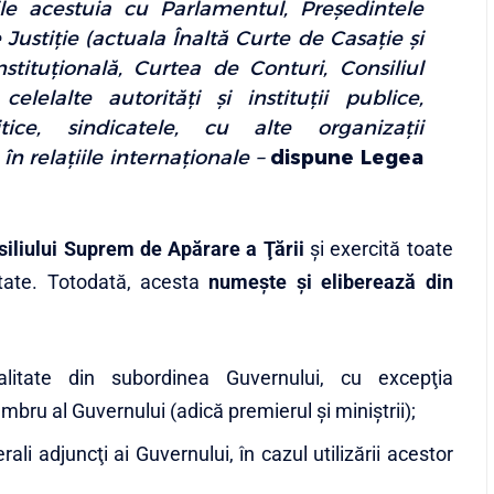
ile acestuia cu Parlamentul, Preşedintele
stiţie (actuala Înaltă Curte de Casaţie şi
stituţională, Curtea de Conturi, Consiliul
 celelalte autorităţi şi instituţii publice,
tice, sindicatele, cu alte organizaţii
 relaţiile internaţionale –
dispune Legea
iliului Suprem de Apărare a Ţării
şi exercită toate
litate. Totodată, acesta
numeşte şi eliberează din
alitate din subordinea Guvernului, cu excepţia
bru al Guvernului (adică premierul şi miniştrii);
ali adjuncţi ai Guvernului, în cazul utilizării acestor