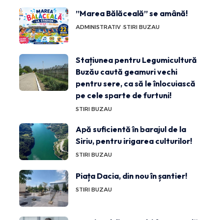
”Marea Bălăceală” se amână!
ADMINISTRATIV
STIRI BUZAU
Stațiunea pentru Legumicultură
Buzău caută geamuri vechi
pentru sere, ca să le înlocuiască
pe cele sparte de furtuni!
STIRI BUZAU
Apă suficientă în barajul de la
Siriu, pentru irigarea culturilor!
STIRI BUZAU
Piața Dacia, din nou în șantier!
STIRI BUZAU