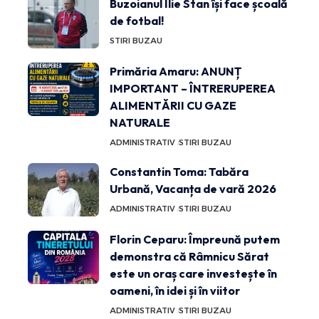
Buzoianul Ilie Stan își face școală
de fotbal!
STIRI BUZAU
Primăria Amaru: ANUNȚ
IMPORTANT – ÎNTRERUPEREA
ALIMENTĂRII CU GAZE
NATURALE
ADMINISTRATIV
STIRI BUZAU
Constantin Toma: Tabăra
Urbană, Vacanța de vară 2026
ADMINISTRATIV
STIRI BUZAU
Florin Ceparu: Împreună putem
demonstra că Râmnicu Sărat
este un oraș care investește în
oameni, în idei și în viitor
ADMINISTRATIV
STIRI BUZAU