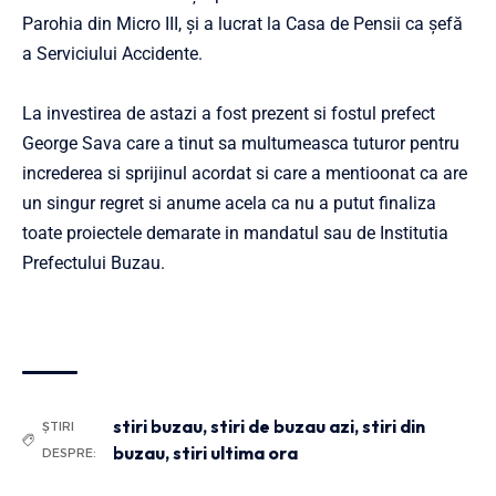
Parohia din Micro III, și a lucrat la Casa de Pensii ca șefă
a Serviciului Accidente.
La investirea de astazi a fost prezent si fostul prefect
George Sava care a tinut sa multumeasca tuturor pentru
increderea si sprijinul acordat si care a mentioonat ca are
un singur regret si anume acela ca nu a putut finaliza
toate proiectele demarate in mandatul sau de Institutia
Prefectului Buzau.
stiri buzau
,
stiri de buzau azi
,
stiri din
ȘTIRI
buzau
,
stiri ultima ora
DESPRE: