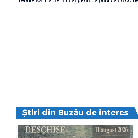
Trebuie să fii
autentificat
pentru a publica un come
Știri din Buzău de interes