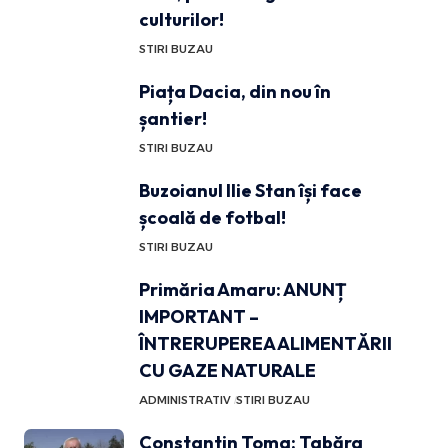
culturilor!
STIRI BUZAU
Piața Dacia, din nou în
șantier!
STIRI BUZAU
Buzoianul Ilie Stan își face
școală de fotbal!
STIRI BUZAU
Primăria Amaru: ANUNȚ
IMPORTANT –
ÎNTRERUPEREA ALIMENTĂRII
CU GAZE NATURALE
ADMINISTRATIV
STIRI BUZAU
Constantin Toma: Tabăra