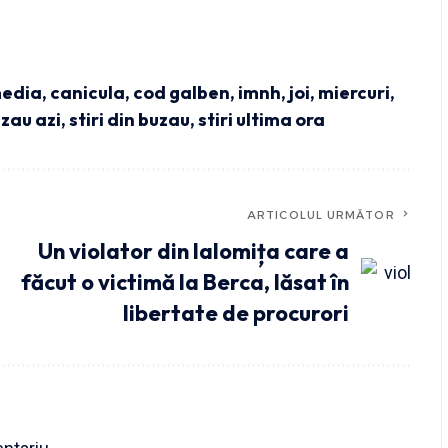
media
,
canicula
,
cod galben
,
imnh
,
joi
,
miercuri
,
uzau azi
,
stiri din buzau
,
stiri ultima ora
ARTICOLUL URMĂTOR
Un violator din Ialomița care a
făcut o victimă la Berca, lăsat în
libertate de procurori