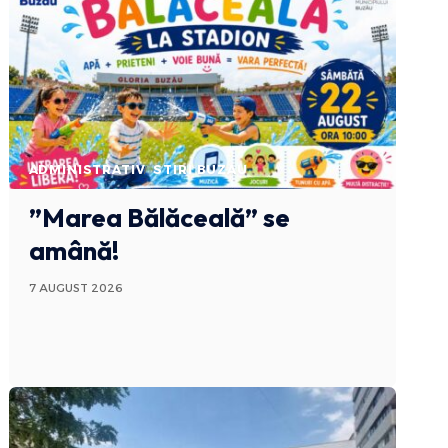
ADMINISTRATIV
STIRI BUZAU
”Marea Bălăceală” se
amână!
7 AUGUST 2026