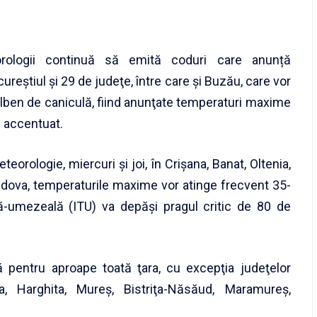
rologii continuă să emită coduri care anunță
ureştiul şi 29 de judeţe, între care și Buzău, care vor
 galben de caniculă, fiind anunţate temperaturi maxime
c accentuat.
eorologie, miercuri şi joi, în Crişana, Banat, Oltenia,
oldova, temperaturile maxime vor atinge frecvent 35-
ă-umezeală (ITU) va depăşi pragul critic de 80 de
 pentru aproape toată ţara, cu excepţia judeţelor
a, Harghita, Mureş, Bistriţa-Năsăud, Maramureş,