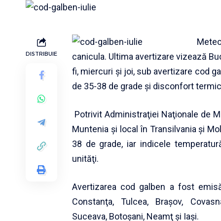
Meteo
DISTRIBUIE
canicula. Ultima avertizare vizează Buc
fi, miercuri şi joi, sub avertizare cod
de 35-38 de grade şi disconfort termi
Potrivit Administraţiei Naţionale de Met
Muntenia şi local în Transilvania şi M
38 de grade, iar indicele temperatur
unităţi.
Avertizarea cod galben a fost emisă
Constanţa, Tulcea, Braşov, Covasn
Suceava, Botoşani, Neamţ şi Iaşi.