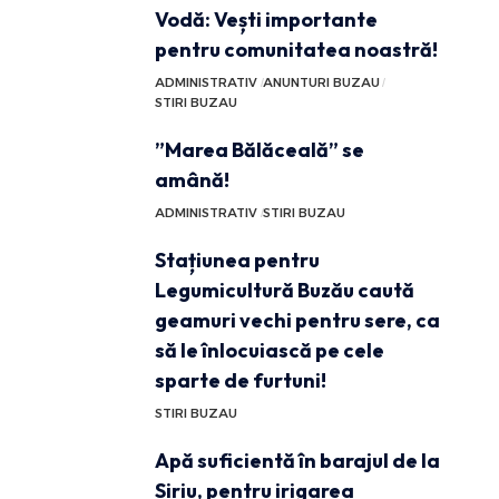
Vodă: Vești importante
pentru comunitatea noastră!
ADMINISTRATIV
ANUNTURI BUZAU
STIRI BUZAU
”Marea Bălăceală” se
amână!
ADMINISTRATIV
STIRI BUZAU
Stațiunea pentru
Legumicultură Buzău caută
geamuri vechi pentru sere, ca
să le înlocuiască pe cele
sparte de furtuni!
STIRI BUZAU
Apă suficientă în barajul de la
Siriu, pentru irigarea