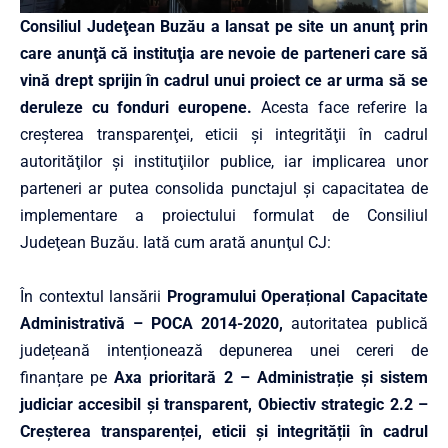
Consiliul Judeţean Buzău a lansat pe site un anunţ prin
care anunţă că instituţia are nevoie de parteneri care să
vină drept sprijin în cadrul unui proiect ce ar urma să se
deruleze cu fonduri europene.
Acesta face referire la
creşterea transparenţei, eticii şi integrităţii în cadrul
autorităţilor şi instituţiilor publice, iar implicarea unor
parteneri ar putea consolida punctajul şi capacitatea de
implementare a proiectului formulat de Consiliul
Judeţean Buzău. Iată cum arată anunţul CJ:
În contextul lansării
Programului Operațional Capacitate
Administrativă – POCA 2014-2020
,
autoritatea publică
județeană intenționează depunerea unei cereri de
finanțare pe
Axa prioritară 2 – Administrație și sistem
judiciar accesibil și transparent, Obiectiv strategic 2.2 –
Creșterea transparenței, eticii și integrității în cadrul