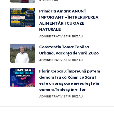
STIRI BUZAU
Primăria Amaru: ANUNȚ
IMPORTANT – ÎNTRERUPEREA
ALIMENTĂRII CU GAZE
NATURALE
ADMINISTRATIV
STIRI BUZAU
Constantin Toma: Tabăra
Urbană, Vacanța de vară 2026
ADMINISTRATIV
STIRI BUZAU
Florin Ceparu: Împreună putem
demonstra că Râmnicu Sărat
este un oraș care investește în
oameni, în idei și în viitor
ADMINISTRATIV
STIRI BUZAU