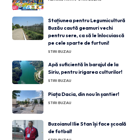
Stațiunea pentru Legumicultură
Buzău caută geamuri vechi
pentru sere, ca să le înlocuiască
pe cele sparte de furtuni!
STIRI BUZAU
Apă suficientă în barajul de la
Siriu, pentru irigarea culturilor!
STIRI BUZAU
Piața Dacia, din nou în șantier!
STIRI BUZAU
Buzoianul Ilie Stan își face școală
de fotbal!