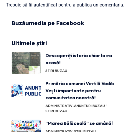
Trebuie să fii
autentificat
pentru a publica un comentariu.
Buzăumedia pe Facebook
Ultimele știri
Descoperiți istoria chiar la ea
acasă!
STIRI BUZAU
Primăria comunei Vintilă Vodă:
Vești importante pentru
comunitatea noastră!
ADMINISTRATIV
ANUNTURI BUZAU
STIRI BUZAU
”Marea Bălăceală” se amână!
ADMINISTRATIV
STIRI BUZAU