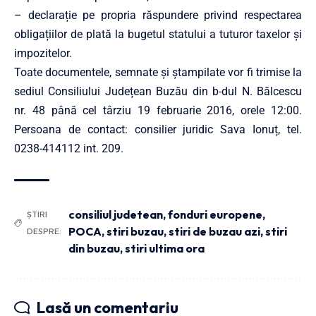
– declarație pe propria răspundere privind respectarea
obligațiilor de plată la bugetul statului a tuturor taxelor și
impozitelor.
Toate documentele, semnate și ștampilate vor fi trimise la
sediul Consiliului Județean Buzău din b-dul N. Bălcescu
nr. 48 până cel târziu 19 februarie 2016, orele 12:00.
Persoana de contact: consilier juridic Sava Ionuț, tel.
0238-414112 int. 209.
consiliul judetean
,
fonduri europene
,
ȘTIRI
POCA
,
stiri buzau
,
stiri de buzau azi
,
stiri
DESPRE:
din buzau
,
stiri ultima ora
Lasă un comentariu