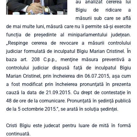
au analizat cererea lui
Bîgiu de ridicare a
măsurii sub care se află
de mai multe luni, măsură care nu îi permite să-și exercite
funcția de președinte al miniparlamentului județean.
„Respinge cererea de revocare a măsurii controlului
judiciar formulată de inculpatul Bîgiu Marian Cristinel. În
baza art. 208 C.p.p., menţine măsura preventivă a
controlului judiciar dispusă faţă de inculpatul Bîgiu
Marian Cristinel, prin încheierea din 06.07.2015, aşa cum
a fost modificat prin încheierea pronunţată în prezenta
cauză la data de 21.09.2015. Cu drept de contestaţie în
48 de ore de la comunicare. Pronunţată în şedinţă publică
de la 5 octombrie 2015.”, se arată în soluţia şedinţei.
Cristi Bîgiu este judecat pentru luare de mită în formă
continuată.