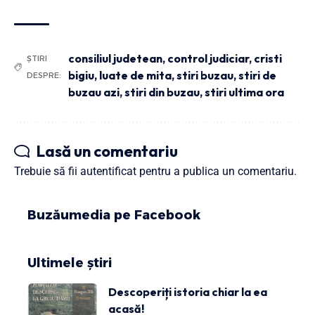
consiliul judetean
,
control judiciar
,
cristi
ȘTIRI
bigiu
,
luate de mita
,
stiri buzau
,
stiri de
DESPRE:
buzau azi
,
stiri din buzau
,
stiri ultima ora
Lasă un comentariu
Trebuie să fii
autentificat
pentru a publica un comentariu.
Buzăumedia pe Facebook
Ultimele știri
Descoperiți istoria chiar la ea
acasă!