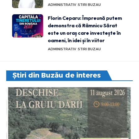
ADMINISTRATIV
STIRI BUZAU
Florin Ceparu: Împreună putem
demonstra că Râmnicu Sărat
este un oraș care investește în
oameni, în idei și în viitor
ADMINISTRATIV
STIRI BUZAU
Știri din Buzău de interes