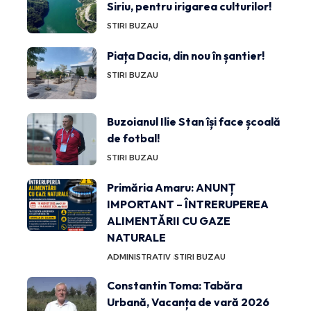
Siriu, pentru irigarea culturilor!
STIRI BUZAU
Piața Dacia, din nou în șantier!
STIRI BUZAU
Buzoianul Ilie Stan își face școală
de fotbal!
STIRI BUZAU
Primăria Amaru: ANUNȚ
IMPORTANT – ÎNTRERUPEREA
ALIMENTĂRII CU GAZE
NATURALE
ADMINISTRATIV
STIRI BUZAU
Constantin Toma: Tabăra
Urbană, Vacanța de vară 2026