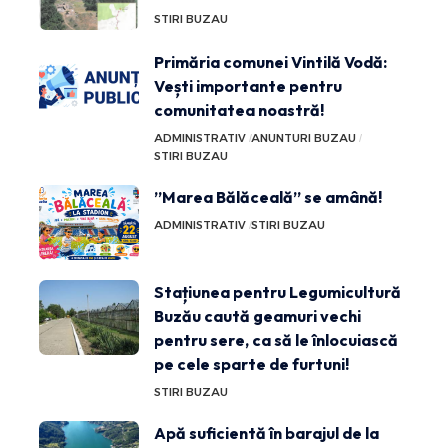
STIRI BUZAU
Primăria comunei Vintilă Vodă:
Vești importante pentru
comunitatea noastră!
ADMINISTRATIV
ANUNTURI BUZAU
STIRI BUZAU
”Marea Bălăceală” se amână!
ADMINISTRATIV
STIRI BUZAU
Stațiunea pentru Legumicultură
Buzău caută geamuri vechi
pentru sere, ca să le înlocuiască
pe cele sparte de furtuni!
STIRI BUZAU
Apă suficientă în barajul de la