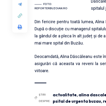
Dăscăl
FOTO:
spitalul
REPORTERBUZOIAN.RO
Din fericire pentru toată lumea, Alin
După o discuție cu managerul spitalului
la gândul de a pleca în alt județ și de 
mai mare spital din Buzău.
Deocamdată, Alina Dăscăleanu este în 
asigurări că aceasta va reveni la se
viitoare.
actualitate
,
alina dascal
ȘTIRI
psital de urgenta buzau
,
r
DESPRE: