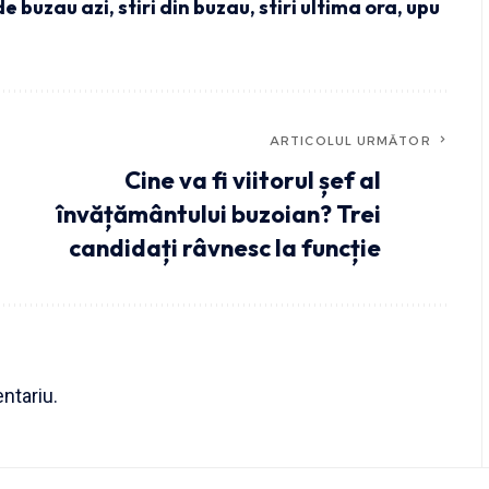
 de buzau azi
,
stiri din buzau
,
stiri ultima ora
,
upu
ARTICOLUL URMĂTOR
Cine va fi viitorul șef al
învățământului buzoian? Trei
candidați râvnesc la funcție
ntariu.