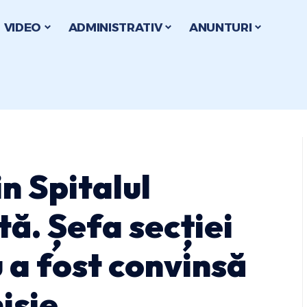
VIDEO
ADMINISTRATIV
ANUNTURI
n Spitalul
ă. Șefa secției
 a fost convinsă
isie