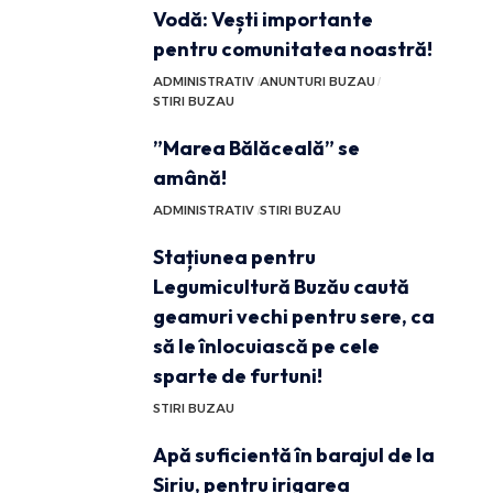
Vodă: Vești importante
pentru comunitatea noastră!
ADMINISTRATIV
ANUNTURI BUZAU
STIRI BUZAU
”Marea Bălăceală” se
amână!
ADMINISTRATIV
STIRI BUZAU
Stațiunea pentru
Legumicultură Buzău caută
geamuri vechi pentru sere, ca
să le înlocuiască pe cele
sparte de furtuni!
STIRI BUZAU
Apă suficientă în barajul de la
Siriu, pentru irigarea