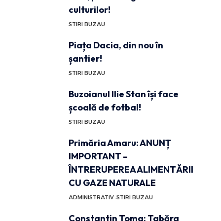
culturilor!
STIRI BUZAU
Piața Dacia, din nou în
șantier!
STIRI BUZAU
Buzoianul Ilie Stan își face
școală de fotbal!
STIRI BUZAU
Primăria Amaru: ANUNȚ
IMPORTANT –
ÎNTRERUPEREA ALIMENTĂRII
CU GAZE NATURALE
ADMINISTRATIV
STIRI BUZAU
Constantin Toma: Tabăra