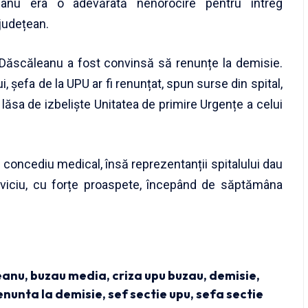
eanu era o adevărată nenorocire pentru întreg
 județean.
a Dăscăleanu a fost convinsă să renunțe la demisie.
, șefa de la UPU ar fi renunțat, spun surse din spital,
a lăsa de izbeliște Unitatea de primire Urgențe a celui
concediu medical, însă reprezentanții spitalului dau
rviciu, cu forțe proaspete, începând de săptămâna
eanu
,
buzau media
,
criza upu buzau
,
demisie
,
enunta la demisie
,
sef sectie upu
,
sefa sectie