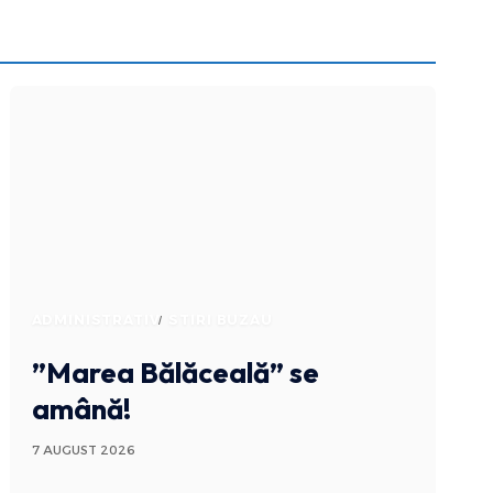
ADMINISTRATIV
STIRI BUZAU
”Marea Bălăceală” se
amână!
7 AUGUST 2026