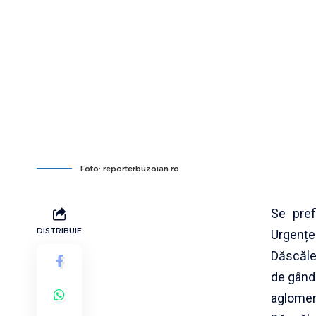
Foto: reporterbuzoian.ro
Se pref
DISTRIBUIE
Urgențe
Dăscăle
de gând
aglomera