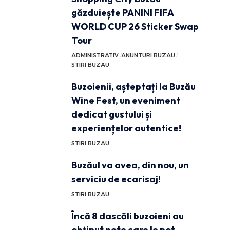
găzduiește PANINI FIFA
WORLD CUP 26 Sticker Swap
Tour
ADMINISTRATIV
ANUNTURI BUZAU
STIRI BUZAU
Buzoienii, așteptați la Buzău
Wine Fest, un eveniment
dedicat gustului și
experiențelor autentice!
STIRI BUZAU
Buzăul va avea, din nou, un
serviciu de ecarisaj!
STIRI BUZAU
Încă 8 dascăli buzoieni au
obținut note care le pot