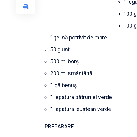
1 leg
100 g
100 g
1 ţelină potrivit de mare
50 g unt
500 ml borş
200 ml smântână
1 gălbenuş
1 legatura pătrunjel verde
1 legatura leuştean verde
PREPARARE