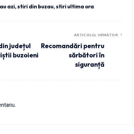
zau azi
,
stiri din buzau
,
stiri ultima ora
ARTICOLUL URMĂTOR
in județul
Recomandări pentru
iștii buzoieni
sărbători în
siguranță
ntariu.