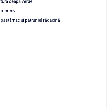
atura ceapă verde
 morcovi
 păstârnac şi pătrunjel rădăcină