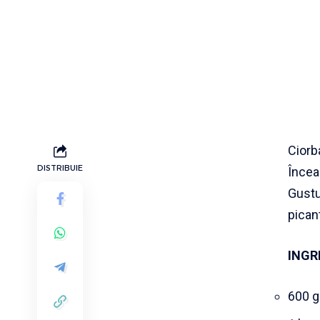
Cior
DISTRIBUIE
Încea
Gustu
pican
INGR
600 g