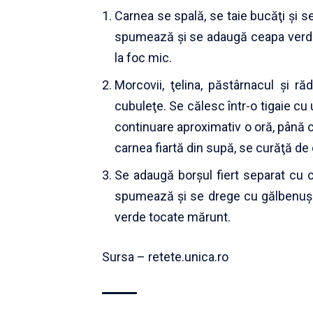
Carnea se spală, se taie bucăţi şi se
spumează şi se adaugă ceapa verde 
la foc mic.
Morcovii, ţelina, păstârnacul şi r
cubuleţe. Se călesc într-o tigaie cu 
continuare aproximativ o oră, până 
carnea fiartă din supă, se curăţă de 
Se adaugă borşul fiert separat cu c
spumează şi se drege cu gălbenuş 
verde tocate mărunt.
Sursa – retete.unica.ro