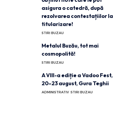
asigura o catedră, după
rezolvarea contestațiilor la
titularizare!
STIRI BUZAU
Metalul Buzău, tot mai
cosmopolită!
STIRI BUZAU
A VIII-a ediție a Vadoo Fest,
20–23 august, Gura Teghii
ADMINISTRATIV
STIRI BUZAU