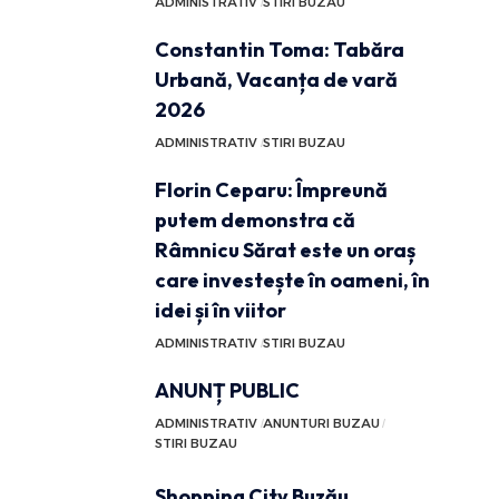
ADMINISTRATIV
STIRI BUZAU
Constantin Toma: Tabăra
Urbană, Vacanța de vară
2026
ADMINISTRATIV
STIRI BUZAU
Florin Ceparu: Împreună
putem demonstra că
Râmnicu Sărat este un oraș
care investește în oameni, în
idei și în viitor
ADMINISTRATIV
STIRI BUZAU
ANUNȚ PUBLIC
ADMINISTRATIV
ANUNTURI BUZAU
STIRI BUZAU
Shopping City Buzău