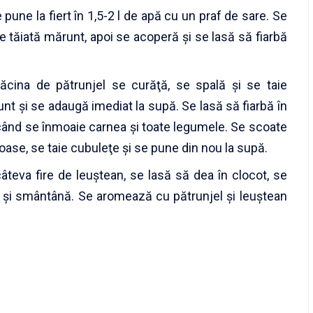
 pune la fiert în 1,5-2 l de apă cu un praf de sare. Se
tăiată mărunt, apoi se acoperă şi se lasă să fiarbă
ădăcina de pătrunjel se curăţă, se spală şi se taie
unt şi se adaugă imediat la supă. Se lasă să fiarbă în
când se înmoaie carnea şi toate legumele. Se scoate
oase, se taie cubuleţe şi se pune din nou la supă.
âteva fire de leuştean, se lasă să dea în clocot, se
şi smântână. Se aromează cu pătrunjel şi leuştean