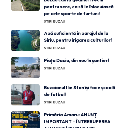
pentru sere, ca să le înlocuiască
pe cele sparte de furtuni!
STIRI BUZAU
Apă suficientă în barajul de la
Siriu, pentru irigarea culturilor!
STIRI BUZAU
Piața Dacia, din nou în șantier!
STIRI BUZAU
Buzoianul Ilie Stan își face școală
de fotbal!
STIRI BUZAU
Primăria Amaru: ANUNȚ
IMPORTANT – ÎNTRERUPEREA