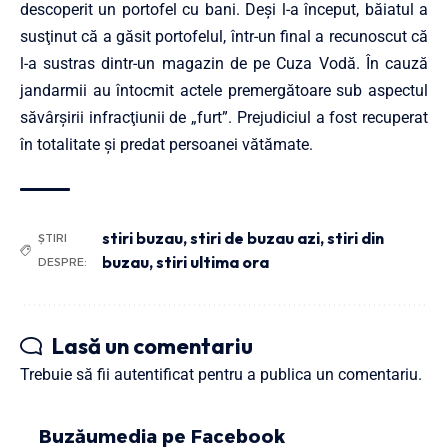
descoperit un portofel cu bani. Deşi l-a început, băiatul a
susţinut că a găsit portofelul, într-un final a recunoscut că
l-a sustras dintr-un magazin de pe Cuza Vodă. În cauză
jandarmii au întocmit actele premergătoare sub aspectul
săvârşirii infracţiunii de „furt”. Prejudiciul a fost recuperat
în totalitate şi predat persoanei vătămate.
stiri buzau
,
stiri de buzau azi
,
stiri din
ȘTIRI
buzau
,
stiri ultima ora
DESPRE:
Lasă un comentariu
Trebuie să fii
autentificat
pentru a publica un comentariu.
Buzăumedia pe Facebook