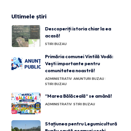
Ultimele știri
Descoperiți istoria chiar la ea
acasă!
STIRI BUZAU
Primăria comunei Vintilă Vodă:
Vești importante pentru
comunitatea noastră!
ADMINISTRATIV
ANUNTURI BUZAU
STIRI BUZAU
”Marea Bălăceală” se amână!
ADMINISTRATIV
STIRI BUZAU
Stațiunea pentru Legumicultură
Buzău caută geamuri vechi