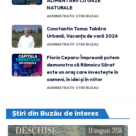
ALIMENTĂRII CU GAZE
NATURALE
ADMINISTRATIV
STIRI BUZAU
Constantin Toma: Tabăra
Urbană, Vacanța de vară 2026
ADMINISTRATIV
STIRI BUZAU
Florin Ceparu: Împreună putem
demonstra că Râmnicu Sărat
este un oraș care investește în
oameni, în idei și în viitor
ADMINISTRATIV
STIRI BUZAU
Știri din Buzău de interes