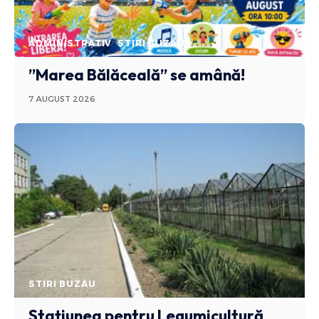
ADMINISTRATIV
STIRI BUZAU
”Marea Bălăceală” se amână!
7 AUGUST 2026
STIRI BUZAU
Stațiunea pentru Legumicultură