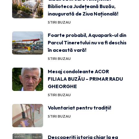
Biblioteca Județeană Buzău,
inaugurată de Ziua Națională!
STIRI BUZAU
Foarte probabil, Aquapark-ul din
Parcul Tineretului nu va fi deschis
în această vară!
STIRI BUZAU
Mesaj condoleante ACOR
FILIALA BUZĂU – PRIMAR RADU
GHEORGHE
STIRI BUZAU
Voluntariat pentru tradiții!
STIRI BUZAU
Descoperiți istoria chiar la ea