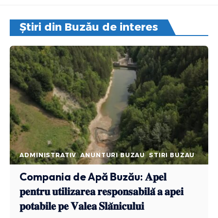
Știri din Buzău de interes
ADMINISTRATIV
ANUNTURI BUZAU
STIRI BUZAU
Compania de Apă Buzău: 𝐀𝐩𝐞𝐥
𝐩𝐞𝐧𝐭𝐫𝐮 𝐮𝐭𝐢𝐥𝐢𝐳𝐚𝐫𝐞𝐚 𝐫𝐞𝐬𝐩𝐨𝐧𝐬𝐚𝐛𝐢𝐥𝐚̆ 𝐚 𝐚𝐩𝐞𝐢
𝐩𝐨𝐭𝐚𝐛𝐢𝐥𝐞 𝐩𝐞 𝐕𝐚𝐥𝐞𝐚 𝐒𝐥𝐚̆𝐧𝐢𝐜𝐮𝐥𝐮𝐢