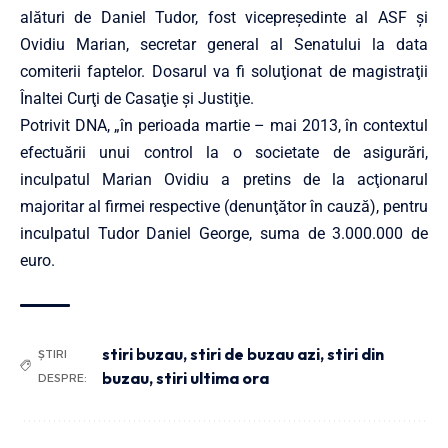
alături de Daniel Tudor, fost vicepreşedinte al ASF şi
Ovidiu Marian, secretar general al Senatului la data
comiterii faptelor. Dosarul va fi soluţionat de magistraţii
Înaltei Curţi de Casaţie şi Justiţie.
Potrivit DNA, „în perioada martie – mai 2013, în contextul
efectuării unui control la o societate de asigurări,
inculpatul Marian Ovidiu a pretins de la acţionarul
majoritar al firmei respective (denunţător în cauză), pentru
inculpatul Tudor Daniel George, suma de 3.000.000 de
euro.
stiri buzau
,
stiri de buzau azi
,
stiri din
ȘTIRI
buzau
,
stiri ultima ora
DESPRE: