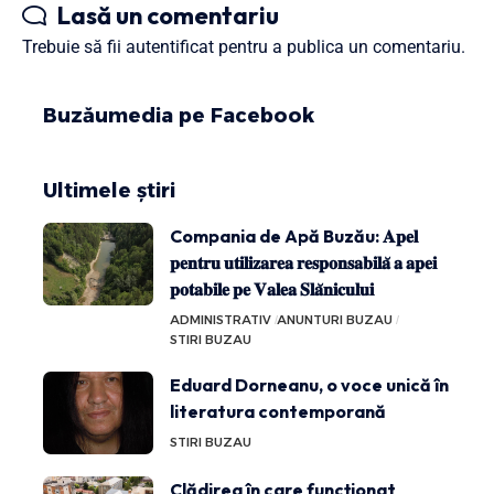
Lasă un comentariu
Trebuie să fii
autentificat
pentru a publica un comentariu.
Buzăumedia pe Facebook
Ultimele știri
Compania de Apă Buzău: 𝐀𝐩𝐞𝐥
𝐩𝐞𝐧𝐭𝐫𝐮 𝐮𝐭𝐢𝐥𝐢𝐳𝐚𝐫𝐞𝐚 𝐫𝐞𝐬𝐩𝐨𝐧𝐬𝐚𝐛𝐢𝐥𝐚̆ 𝐚 𝐚𝐩𝐞𝐢
𝐩𝐨𝐭𝐚𝐛𝐢𝐥𝐞 𝐩𝐞 𝐕𝐚𝐥𝐞𝐚 𝐒𝐥𝐚̆𝐧𝐢𝐜𝐮𝐥𝐮𝐢
ADMINISTRATIV
ANUNTURI BUZAU
STIRI BUZAU
Eduard Dorneanu, o voce unică în
literatura contemporană
STIRI BUZAU
Clădirea în care funcționat