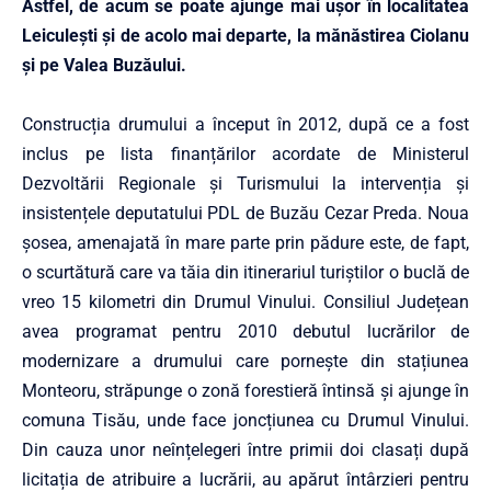
Astfel, de acum se poate ajunge mai ușor în localitatea
Leiculeşti şi de acolo mai departe, la mănăstirea Ciolanu
şi pe Valea Buzăului.
Construcția drumului a început în 2012, după ce a fost
inclus pe lista finanțărilor acordate de Ministerul
Dezvoltării Regionale și Turismului la intervenția și
insistențele deputatului PDL de Buzău Cezar Preda. Noua
șosea, amenajată în mare parte prin pădure este, de fapt,
o scurtătură care va tăia din ­iti­nerariul turiștilor o buclă de
vreo 15 kilometri din Drumul Vinului. Consiliul Județean
avea programat pentru 2010 debutul lucrărilor de
modernizare a drumului care pornește din stațiunea
Monteoru, străpunge o zonă forestieră întinsă și ajunge în
comuna Tisău, unde face joncțiunea cu Drumul Vinului.
Din cauza unor neînțelegeri între primii doi clasați după
licitația de atribuire a lucrării, au apărut întârzieri pentru