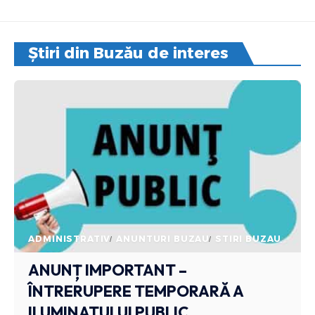
Știri din Buzău de interes
ADMINISTRATIV
ANUNTURI BUZAU
STIRI BUZAU
ANUNȚ IMPORTANT –
ÎNTRERUPERE TEMPORARĂ A
ILUMINATULUI PUBLIC