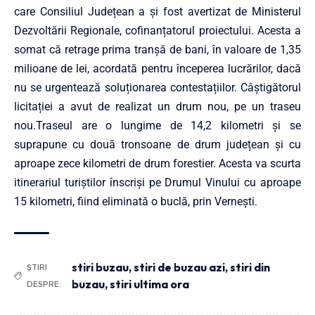
care Consiliul Județean a și fost avertizat de Ministerul
Dezvoltării Regionale, cofinanțatorul proiectului. Acesta a
somat că retrage prima tranșă de bani, în valoare de 1,35
milioane de lei, acordată pentru începerea lucrărilor, dacă
nu se urgentează soluționarea contes­tațiilor. Câștigătorul
licitației a avut de realizat un drum nou, pe un traseu
nou.Traseul are o lungime de 14,2 kilometri și se
suprapune cu două tronsoane de drum județean și cu
aproape zece kilometri de drum forestier. Acesta va scurta
­iti­nerariul turiștilor înscriși pe Drumul Vinului cu aproape
15 kilometri, fiind eliminată o buclă, prin Vernești.
stiri buzau
,
stiri de buzau azi
,
stiri din
ȘTIRI
buzau
,
stiri ultima ora
DESPRE: