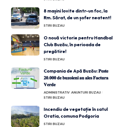
8 mașini lovite dintr-un foc, la
Rm. Sărat, de un șofer neatent!
STIRI BUZAU
O nouă victorie pentru Handbal
Club Buzău, în perioada de
pregătire!
STIRI BUZAU
Compania de Apă Buzău: 𝐏𝐞𝐬𝐭𝐞
𝟐𝟎.𝟎𝟎𝟎 𝐝𝐞 𝐛𝐮𝐳𝐨𝐢𝐞𝐧𝐢 𝐚𝐮 𝐚𝐥𝐞𝐬 𝐅𝐚𝐜𝐭𝐮𝐫𝐚
𝐕𝐞𝐫𝐝𝐞
ADMINISTRATIV
ANUNTURI BUZAU
STIRI BUZAU
Incendiu de vegetație în satul
Oratia, comuna Podgoria
STIRI BUZAU