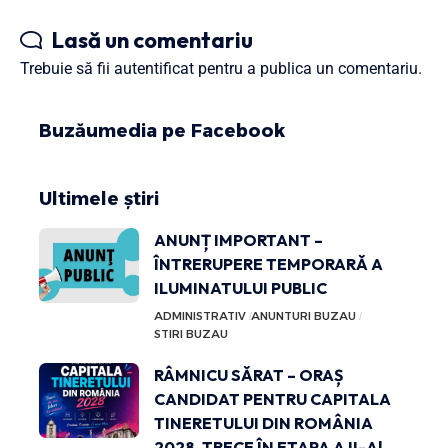
Lasă un comentariu
Trebuie să fii
autentificat
pentru a publica un comentariu.
Buzăumedia pe Facebook
Ultimele știri
ANUNȚ IMPORTANT –
ÎNTRERUPERE TEMPORARĂ A
ILUMINATULUI PUBLIC
ADMINISTRATIV
ANUNTURI BUZAU
STIRI BUZAU
RÂMNICU SĂRAT – ORAȘ
CANDIDAT PENTRU CAPITALA
TINERETULUI DIN ROMÂNIA
2028, TRECE ÎN ETAPA A II-A!