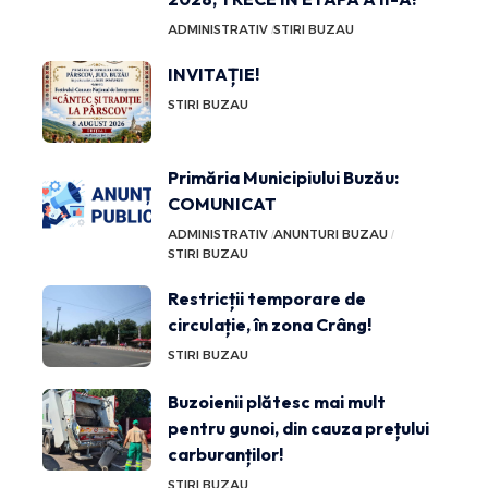
ADMINISTRATIV
STIRI BUZAU
INVITAȚIE!
STIRI BUZAU
Primăria Municipiului Buzău:
COMUNICAT
ADMINISTRATIV
ANUNTURI BUZAU
STIRI BUZAU
Restricții temporare de
circulație, în zona Crâng!
STIRI BUZAU
Buzoienii plătesc mai mult
pentru gunoi, din cauza prețului
carburanților!
STIRI BUZAU