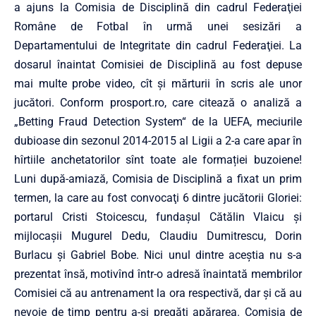
a ajuns la Comisia de Disciplină din cadrul Federaţiei
Române de Fotbal în urmă unei sesizări a
Departamentului de Integritate din cadrul Federaţiei. La
dosarul înaintat Comisiei de Disciplină au fost depuse
mai multe probe video, cît şi mărturii în scris ale unor
jucători. Conform prosport.ro, care citează o analiză a
„Betting Fraud Detection System“ de la UEFA, meciurile
dubioase din sezonul 2014-2015 al Ligii a 2-a care apar în
hîrtiile anchetatorilor sînt toate ale formației buzoiene!
Luni după-amiază, Comisia de Disciplină a fixat un prim
termen, la care au fost convocaţi 6 dintre jucătorii Gloriei:
portarul Cristi Stoicescu, fundaşul Cătălin Vlaicu şi
mijlocaşii Mugurel Dedu, Claudiu Dumitrescu, Dorin
Burlacu şi Gabriel Bobe. Nici unul dintre aceştia nu s-a
prezentat însă, motivînd într-o adresă înaintată membrilor
Comisiei că au antrenament la ora respectivă, dar şi că au
nevoie de timp pentru a-şi pregăti apărarea. Comisia de