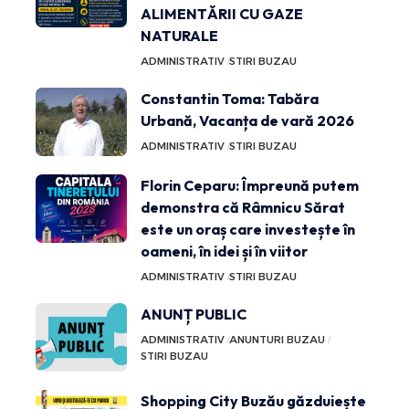
ALIMENTĂRII CU GAZE
NATURALE
ADMINISTRATIV
STIRI BUZAU
Constantin Toma: Tabăra
Urbană, Vacanța de vară 2026
ADMINISTRATIV
STIRI BUZAU
Florin Ceparu: Împreună putem
demonstra că Râmnicu Sărat
este un oraș care investește în
oameni, în idei și în viitor
ADMINISTRATIV
STIRI BUZAU
ANUNȚ PUBLIC
ADMINISTRATIV
ANUNTURI BUZAU
STIRI BUZAU
Shopping City Buzău găzduiește