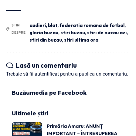
audieri
,
blat
,
federatia romana de fotbal
,
ȘTIRI
gloria buzau
,
stiri buzau
,
stiri de buzau azi
,
DESPRE:
stiri din buzau
,
stiri ultima ora
Lasă un comentariu
Trebuie să fii
autentificat
pentru a publica un comentariu.
Buzăumedia pe Facebook
Ultimele știri
Primăria Amaru: ANUNȚ
IMPORTANT – ÎNTRERUPEREA