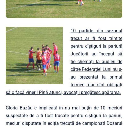
10 partide din se
zonul
trecut ar fi fost trîntite
pentru cîştiguri la pariuri!
Jucătorii au început să
fie chemaţi la audieri de
către Federaţie! Luni nu s-
au prezentat la primul
termen, dar sînt obligaţi
să o facă vineri! Pînă atunci, avocaţii pregătesc apărarea.
Gloria Buzău e implicată în nu mai puţin de 10 meciuri
suspectate de a fi fost trucate pentru cîştiguri la pariuri,
meciuri disputate în ediţia trecută de campionat! Dosarul