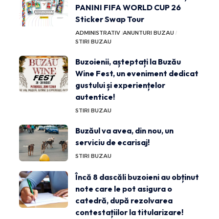
PANINI FIFA WORLD CUP 26
Sticker Swap Tour
ADMINISTRATIV
ANUNTURI BUZAU
STIRI BUZAU
Buzoienii, așteptați la Buzău
Wine Fest, un eveniment dedicat
gustului și experiențelor
autentice!
STIRI BUZAU
Buzăul va avea, din nou, un
serviciu de ecarisaj!
STIRI BUZAU
Încă 8 dascăli buzoieni au obținut
note care le pot asigura o
catedră, după rezolvarea
contestațiilor la titularizare!