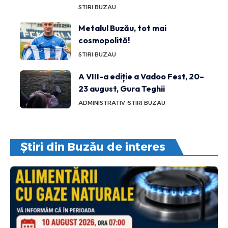
STIRI BUZAU
Metalul Buzău, tot mai
cosmopolită!
STIRI BUZAU
A VIII-a ediție a Vadoo Fest, 20–
23 august, Gura Teghii
ADMINISTRATIV
STIRI BUZAU
Știri din Buzău de interes