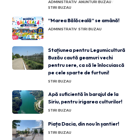
ADMINISTRATIV
ANUNTURI BUZAU
STIRI BUZAU
”Marea Bălăceală” se amână!
ADMINISTRATIV
STIRI BUZAU
Stațiunea pentru Legumicultură
Buzău caută geamuri vechi
pentru sere, ca să le înlocuiască
pe cele sparte de furtuni!
STIRI BUZAU
Apă suficientă în barajul de la
Siriu, pentru irigarea culturilor!
STIRI BUZAU
Piața Dacia, din nou în șantier!
STIRI BUZAU