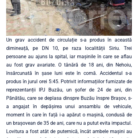
Un grav accident de circulație s-a produs în această
dimineață, pe DN 10, pe raza localității Siriu. Trei
persoane au ajuns la spital, iar mașinile în care se aflau
au fost grav avariate. O tânără de 18 ani, din Nehoiu,
însărcunată în șase luni este în comă. Accidentul s-a
produs în jurul orei 5:45. Potrivit informațiilor furnizate de
reprezentanții IPJ Buzău, un șofer de 24 de ani, din
Pănătău, care se deplasa dinspre Buzău înspre Brașov, s-
a angajat în depășirea unui ansamblu de vehicule,
moment în care în față i-a apărut o mașină, condusă de
un brașovean de 35 de ani, care nu a putut evita impactul.
Lovitura a fost atât de puternică, încât ambele mașini au