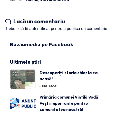
Lasă un comentariu
Trebuie să fii
autentificat
pentru a publica un comentariu.
Buzăumedia pe Facebook
Ultimele știri
Descoperiți istoria chiar la ea
acasă!
STIRI BUZAU
Primăria comunei Vintilă Vodă:
Vești importante pentru
comunitatea noastră!