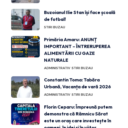
Buzoianul Ilie Stan își face școală
de fotbal!
STIRI BUZAU
Primăria Amaru: ANUNȚ
IMPORTANT – ÎNTRERUPEREA
ALIMENTĂRII CU GAZE
NATURALE
ADMINISTRATIV
STIRI BUZAU
Constantin Toma: Tabăra
Urbană, Vacanța de vară 2026
ADMINISTRATIV
STIRI BUZAU
Florin Ceparu: Împreună putem
demonstra că Râmnicu Sărat
este un oraș care investește în
oameni, în idei și în viitor