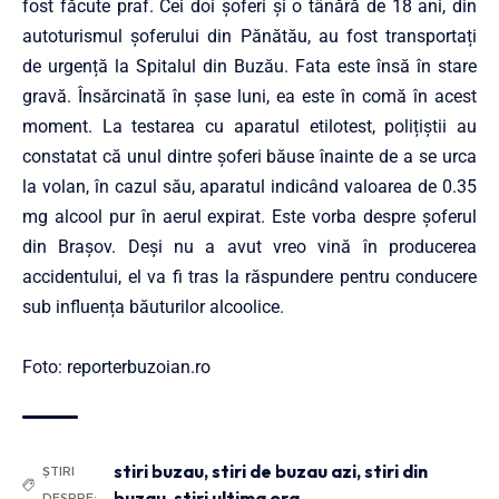
fost făcute praf. Cei doi șoferi și o tânără de 18 ani, din
autoturismul șoferului din Pănătău, au fost transportați
de urgență la Spitalul din Buzău. Fata este însă în stare
gravă. Însărcinată în șase luni, ea este în comă în acest
moment. La testarea cu aparatul etilotest, polițiștii au
constatat că unul dintre șoferi băuse înainte de a se urca
la volan, în cazul său, aparatul indicând valoarea de 0.35
mg alcool pur în aerul expirat. Este vorba despre șoferul
din Brașov. Deși nu a avut vreo vină în producerea
accidentului, el va fi tras la răspundere pentru conducere
sub influența băuturilor alcoolice.
Foto: reporterbuzoian.ro
stiri buzau
,
stiri de buzau azi
,
stiri din
ȘTIRI
buzau
,
stiri ultima ora
DESPRE: