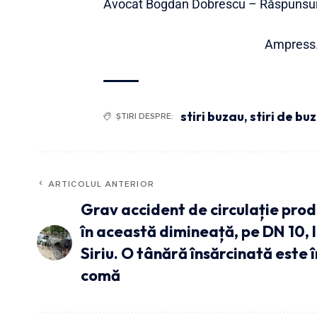
Avocat Bogdan Dobrescu – Răspunsuri
Ampress.r
stiri buzau
,
stiri de bu
ȘTIRI DESPRE:
ARTICOLUL ANTERIOR
Grav accident de circulație pro
în această dimineață, pe DN 10, 
Siriu. O tânără însărcinată este î
comă