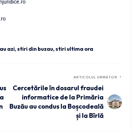
juridice.ro
o
zau azi
,
stiri din buzau
,
stiri ultima ora
ARTICOLUL URMĂTOR
dus
Cercetările în dosarul fraudei
la
informatice de la Primăria
n
Buzău au condus la Boșcodeală
și la Bîrlă