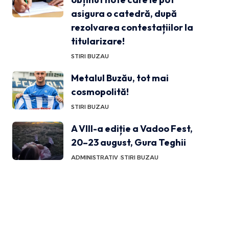
asigura o catedră, după
rezolvarea contestațiilor la
titularizare!
STIRI BUZAU
Metalul Buzău, tot mai
cosmopolită!
STIRI BUZAU
A VIII-a ediție a Vadoo Fest,
20–23 august, Gura Teghii
ADMINISTRATIV
STIRI BUZAU