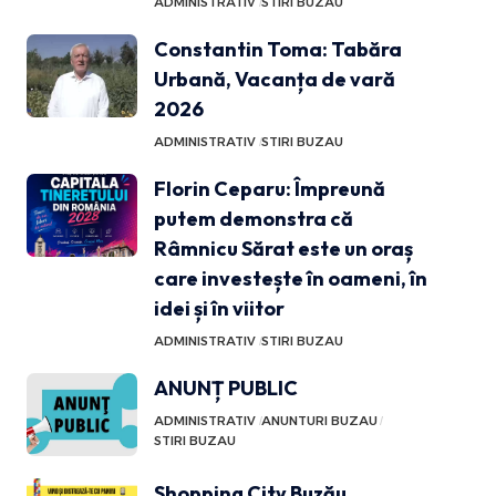
ADMINISTRATIV
STIRI BUZAU
Constantin Toma: Tabăra
Urbană, Vacanța de vară
2026
ADMINISTRATIV
STIRI BUZAU
Florin Ceparu: Împreună
putem demonstra că
Râmnicu Sărat este un oraș
care investește în oameni, în
idei și în viitor
ADMINISTRATIV
STIRI BUZAU
ANUNȚ PUBLIC
ADMINISTRATIV
ANUNTURI BUZAU
STIRI BUZAU
Shopping City Buzău