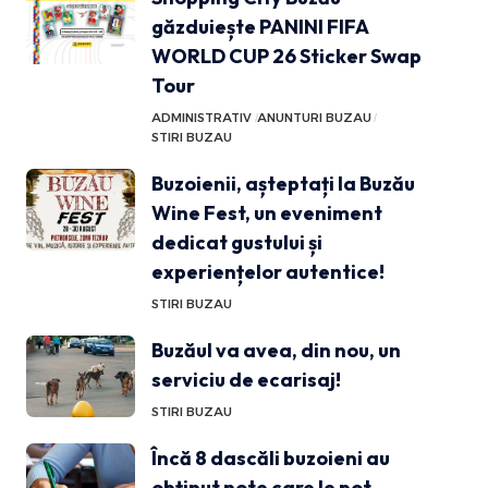
găzduiește PANINI FIFA
WORLD CUP 26 Sticker Swap
Tour
ADMINISTRATIV
ANUNTURI BUZAU
STIRI BUZAU
Buzoienii, așteptați la Buzău
Wine Fest, un eveniment
dedicat gustului și
experiențelor autentice!
STIRI BUZAU
Buzăul va avea, din nou, un
serviciu de ecarisaj!
STIRI BUZAU
Încă 8 dascăli buzoieni au
obținut note care le pot