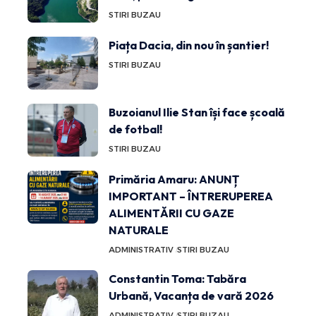
STIRI BUZAU
Piața Dacia, din nou în șantier!
STIRI BUZAU
Buzoianul Ilie Stan își face școală
de fotbal!
STIRI BUZAU
Primăria Amaru: ANUNȚ
IMPORTANT – ÎNTRERUPEREA
ALIMENTĂRII CU GAZE
NATURALE
ADMINISTRATIV
STIRI BUZAU
Constantin Toma: Tabăra
Urbană, Vacanța de vară 2026
ADMINISTRATIV
STIRI BUZAU