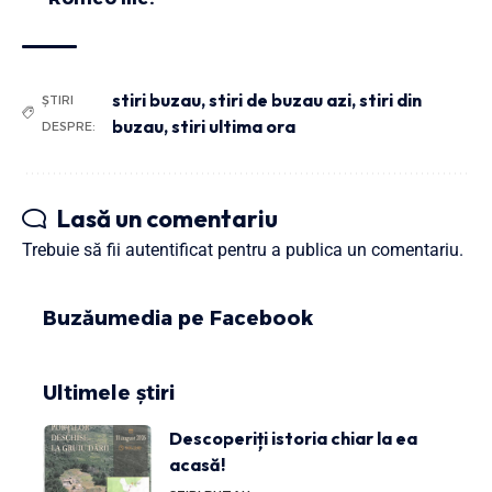
stiri buzau
,
stiri de buzau azi
,
stiri din
ȘTIRI
buzau
,
stiri ultima ora
DESPRE:
Lasă un comentariu
Trebuie să fii
autentificat
pentru a publica un comentariu.
Buzăumedia pe Facebook
Ultimele știri
Descoperiți istoria chiar la ea
acasă!