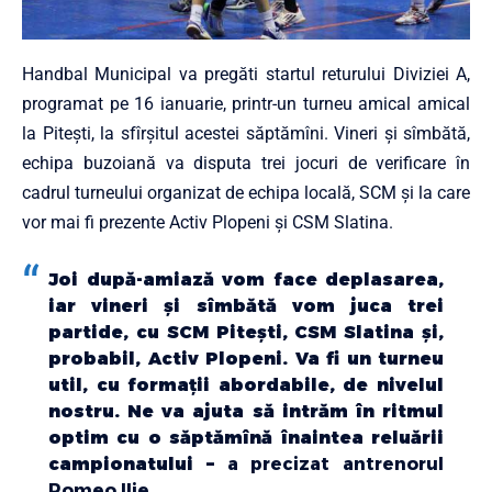
Handbal Municipal va pregăti startul returului Diviziei A,
programat pe 16 ianuarie, printr-un turneu amical amical
la Piteşti, la sfîrşitul acestei săptămîni. Vineri şi sîmbătă,
echipa buzoiană va disputa trei jocuri de verificare în
cadrul turneului organizat de echipa locală, SCM şi la care
vor mai fi prezente Activ Plopeni şi CSM Slatina.
Joi după-amiază vom face deplasarea,
iar vineri și sîmbătă vom juca trei
partide, cu SCM Pitești, CSM Slatina și,
probabil, Activ Plopeni. Va fi un turneu
util, cu formații abordabile, de nivelul
nostru. Ne va ajuta să intrăm în ritmul
optim cu o săptămînă înaintea reluării
campionatului –
a precizat antrenorul
Romeo Ilie.