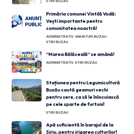
STIRI BUZAU
Primăria comunei Vintilă Vodă:
Vești importante pentru
comunitatea noastră!
ADMINISTRATIV
ANUNTURI BUZAU
STIRI BUZAU
”Marea Bălăceală” se amână!
ADMINISTRATIV
STIRI BUZAU
Stațiunea pentru Legumicultură
Buzău caută geamuri vechi
pentru sere, ca să le înlocuiască
pe cele sparte de furtuni!
STIRI BUZAU
Apă suficientă în barajul de la
Siriu, pentru irigarea culturilor!