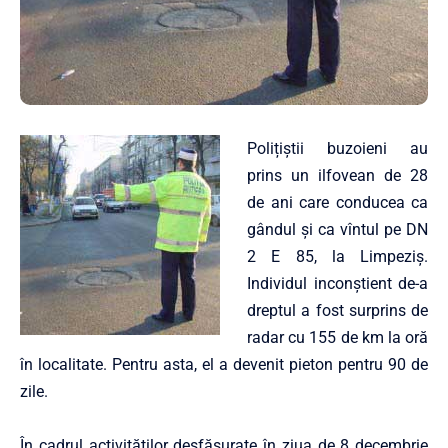
Polițiștii buzoieni au
prins un ilfovean de 28
de ani care conducea ca
gândul și ca vîntul pe DN
2 E 85, la Limpeziș.
Individul inconștient de-a
dreptul a fost surprins de
radar cu 155 de km la oră
în localitate. Pentru asta, el a devenit pieton pentru 90 de
zile.
În cadrul activităţilor desfăşurate în ziua de 8 decembrie