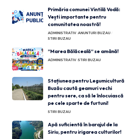
Primăria comunei Vintilă Vodă:
Vești importante pentru
comunitatea noastră!
ADMINISTRATIV
ANUNTURI BUZAU
STIRI BUZAU
”Marea Bălăceală” se amână!
ADMINISTRATIV
STIRI BUZAU
Stațiunea pentru Legumicultură
Buzău caută geamuri vechi
pentru sere, ca să le înlocuiască
pe cele sparte de furtuni!
STIRI BUZAU
Apă suficientă în barajul de la
Siriu, pentru irigarea culturilor!