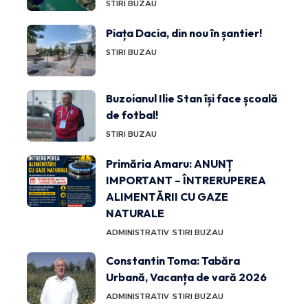
STIRI BUZAU
Piața Dacia, din nou în șantier!
STIRI BUZAU
Buzoianul Ilie Stan își face școală
de fotbal!
STIRI BUZAU
Primăria Amaru: ANUNȚ
IMPORTANT – ÎNTRERUPEREA
ALIMENTĂRII CU GAZE
NATURALE
ADMINISTRATIV
STIRI BUZAU
Constantin Toma: Tabăra
Urbană, Vacanța de vară 2026
ADMINISTRATIV
STIRI BUZAU