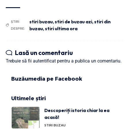
stiri buzau
,
stiri de buzau azi
,
stiri din
ȘTIRI
buzau
,
stiri ultima ora
DESPRE:
Lasă un comentariu
Trebuie să fii
autentificat
pentru a publica un comentariu.
Buzăumedia pe Facebook
Ultimele știri
Descoperiți istoria chiar la ea
acasă!
STIRI BUZAU