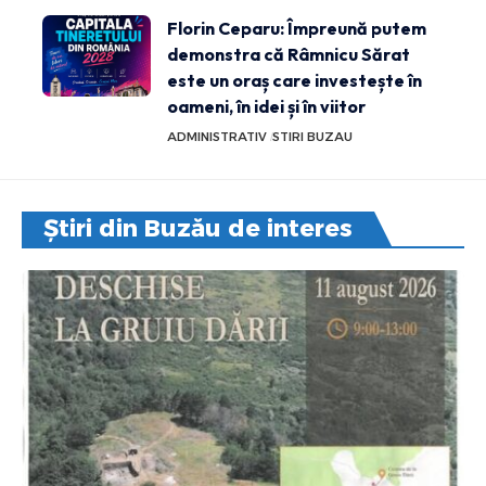
Florin Ceparu: Împreună putem
demonstra că Râmnicu Sărat
este un oraș care investește în
oameni, în idei și în viitor
ADMINISTRATIV
STIRI BUZAU
Știri din Buzău de interes