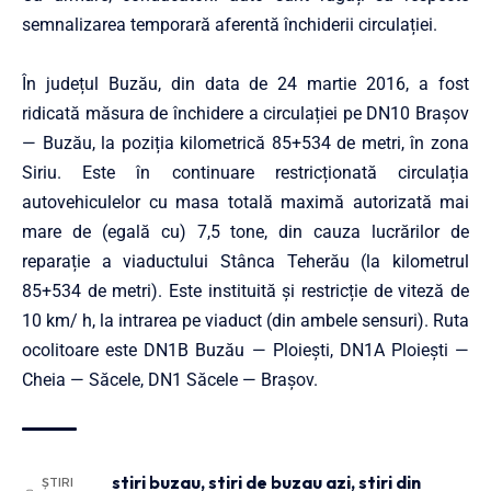
semnalizarea temporară aferentă închiderii circulației.
În județul Buzău, din data de 24 martie 2016, a fost
ridicată măsura de închidere a circulației pe DN10 Brașov
— Buzău, la poziția kilometrică 85+534 de metri, în zona
Siriu. Este în continuare restricționată circulația
autovehiculelor cu masa totală maximă autorizată mai
mare de (egală cu) 7,5 tone, din cauza lucrărilor de
reparație a viaductului Stânca Teherău (la kilometrul
85+534 de metri). Este instituită și restricție de viteză de
10 km/ h, la intrarea pe viaduct (din ambele sensuri). Ruta
ocolitoare este DN1B Buzău — Ploiești, DN1A Ploiești —
Cheia — Săcele, DN1 Săcele — Brașov.
stiri buzau
,
stiri de buzau azi
,
stiri din
ȘTIRI