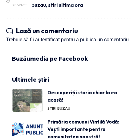
buzau
,
stiri ultima ora
DESPRE:
Lasă un comentariu
Trebuie să fii
autentificat
pentru a publica un comentariu.
Buzăumedia pe Facebook
Ultimele știri
Descoperiți istoria chiar la ea
acasă!
STIRI BUZAU
Primăria comunei Vintilă Vodă:
Vești importante pentru
comunitatea noastră!