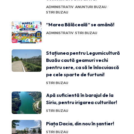
ADMINISTRATIV
ANUNTURI BUZAU
STIRI BUZAU
”Marea Bălăceală” se amână!
ADMINISTRATIV
STIRI BUZAU
Stațiunea pentru Legumicultură
Buzău caută geamuri vechi
pentru sere, ca să le înlocuiască
pe cele sparte de furtuni!
STIRI BUZAU
Apă suficientă în barajul de la
Siriu, pentru irigarea culturilor!
STIRI BUZAU
Piața Dacia, din nou în șantier!
STIRI BUZAU