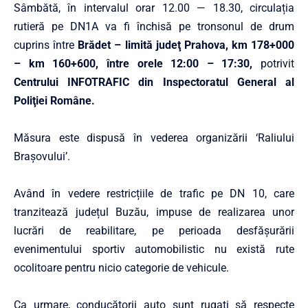
Sâmbătă, în intervalul orar 12.00 — 18.30, circulația
rutieră pe DN1A va fi închisă pe tronsonul de drum
cuprins între
Brădet – limită judeţ Prahova, km 178+000
– km 160+600, între orele 12:00 – 17:30,
potrivit
Centrului INFOTRAFIC din Inspectoratul General al
Poliţiei Române
.
Măsura este dispusă în vederea organizării ‘Raliului
Brașovului’.
Având în vedere restricțiile de trafic pe DN 10, care
tranzitează județul Buzău, impuse de realizarea unor
lucrări de reabilitare, pe perioada desfășurării
evenimentului sportiv automobilistic nu există rute
ocolitoare pentru nicio categorie de vehicule.
Ca urmare, conducătorii auto sunt rugați să respecte