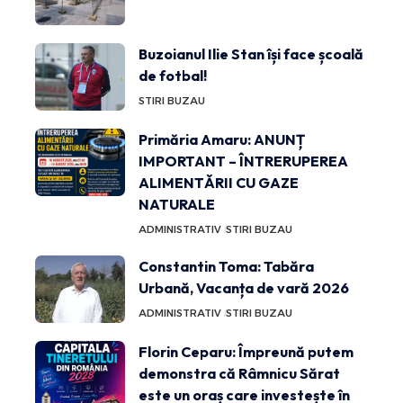
Buzoianul Ilie Stan își face școală
de fotbal!
STIRI BUZAU
Primăria Amaru: ANUNȚ
IMPORTANT – ÎNTRERUPEREA
ALIMENTĂRII CU GAZE
NATURALE
ADMINISTRATIV
STIRI BUZAU
Constantin Toma: Tabăra
Urbană, Vacanța de vară 2026
ADMINISTRATIV
STIRI BUZAU
Florin Ceparu: Împreună putem
demonstra că Râmnicu Sărat
este un oraș care investește în