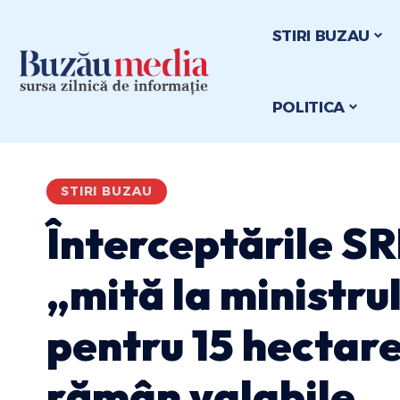
STIRI BUZAU
POLITICA
STIRI BUZAU
Înterceptările SR
„mită la ministru
pentru 15 hectare
rămân valabile