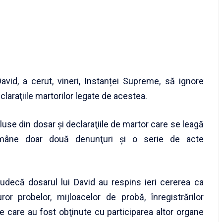
avid, a cerut, vineri, Instanței Supreme, să ignore
claraţiile martorilor legate de acestea.
cluse din dosar şi declaraţiile de martor care se leagă
ămâne doar două denunţuri şi o serie de acte
judecă dosarul lui David au respins ieri cererea ca
uror probelor, mijloacelor de probă, înregistrărilor
ce care au fost obţinute cu participarea altor organe