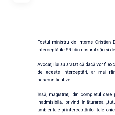
Fostul ministru de Interne Cristian D
interceptările SRI din dosarul său şi de
Avocaţii lui au arătat că dacă vor fi ex
de aceste interceptări, ar mai r
nesemnificative.
Însă, magistraţii din completul care 
inadmisibilă, privind înlăturarea „tut
ambientale şi interceptărilor telefoni