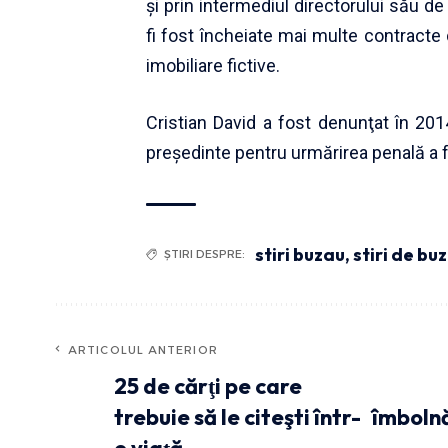
și prin intermediul directorului său d
fi fost încheiate mai multe contracte
imobiliare fictive.
Cristian David a fost denunţat în 201
preşedinte pentru urmărirea penală a fo
stiri buzau
,
stiri de bu
ȘTIRI DESPRE:
ARTICOLUL ANTERIOR
25 de cărţi pe care
trebuie să le citeşti într-
îmbolnă
o viaţă