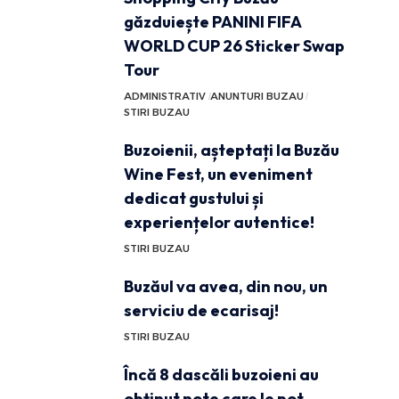
găzduiește PANINI FIFA
WORLD CUP 26 Sticker Swap
Tour
ADMINISTRATIV
ANUNTURI BUZAU
STIRI BUZAU
Buzoienii, așteptați la Buzău
Wine Fest, un eveniment
dedicat gustului și
experiențelor autentice!
STIRI BUZAU
Buzăul va avea, din nou, un
serviciu de ecarisaj!
STIRI BUZAU
Încă 8 dascăli buzoieni au
obținut note care le pot