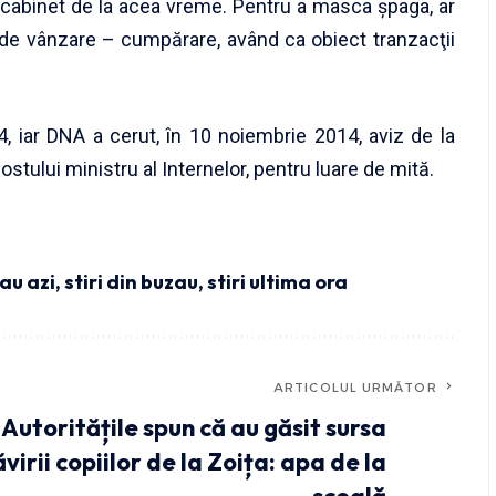
e cabinet de la acea vreme. Pentru a masca şpaga, ar
 de vânzare – cumpărare, având ca obiect tranzacţii
4, iar DNA a cerut, în 10 noiembrie 2014, aviz de la
stului ministru al Internelor, pentru luare de mită.
zau azi
,
stiri din buzau
,
stiri ultima ora
ARTICOLUL URMĂTOR
Autoritățile spun că au găsit sursa
virii copiilor de la Zoița: apa de la
școală