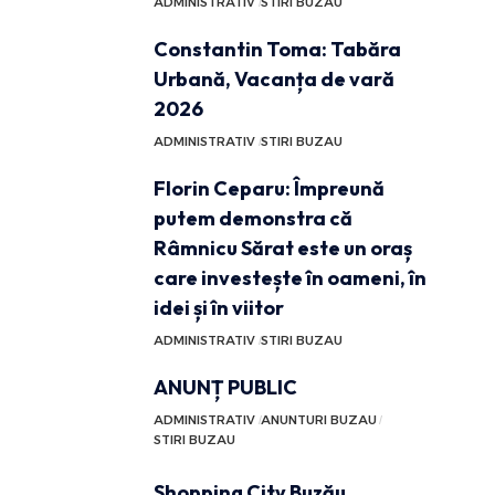
ADMINISTRATIV
STIRI BUZAU
Constantin Toma: Tabăra
Urbană, Vacanța de vară
2026
ADMINISTRATIV
STIRI BUZAU
Florin Ceparu: Împreună
putem demonstra că
Râmnicu Sărat este un oraș
care investește în oameni, în
idei și în viitor
ADMINISTRATIV
STIRI BUZAU
ANUNȚ PUBLIC
ADMINISTRATIV
ANUNTURI BUZAU
STIRI BUZAU
Shopping City Buzău