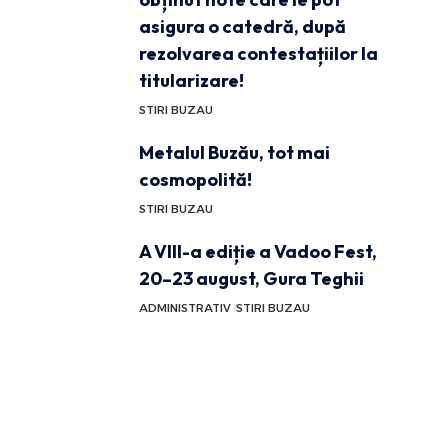
asigura o catedră, după
rezolvarea contestațiilor la
titularizare!
STIRI BUZAU
Metalul Buzău, tot mai
cosmopolită!
STIRI BUZAU
A VIII-a ediție a Vadoo Fest,
20–23 august, Gura Teghii
ADMINISTRATIV
STIRI BUZAU