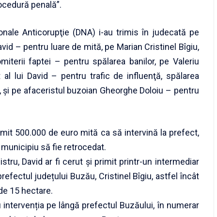
ocedură penală”.
ţionale Anticorupţie (DNA) i-au trimis în judecată pe
avid – pentru luare de mită, pe Marian Cristinel Bîgiu,
miterii faptei – pentru spălarea banilor, pe Valeriu
al lui David – pentru trafic de influenţă, spălarea
tă, şi pe afaceristul buzoian Gheorghe Doloiu – pentru
rimit 500.000 de euro mită ca să intervină la prefect,
 municipiu să fie retrocedat.
tru, David ar fi cerut şi primit printr-un intermediar
refectul județului Buzău, Cristinel Bîgiu, astfel încât
de 15 hectare.
ru intervenția pe lângă prefectul Buzăului, în numerar