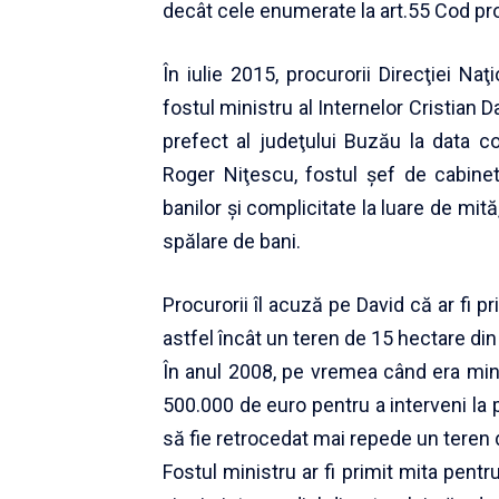
decât cele enumerate la art.55 Cod pr
În iulie 2015, procurorii Direcţiei Na
fostul ministru al Internelor Cristian D
prefect al judeţului Buzău la data co
Roger Niţescu, fostul şef de cabinet 
banilor şi complicitate la luare de mi
spălare de bani.
Procurorii îl acuză pe David că ar fi p
astfel încât un teren de 15 hectare din
În anul 2008, pe vremea când era minis
500.000 de euro pentru a interveni la p
să fie retrocedat mai repede un teren 
Fostul ministru ar fi primit mita pent