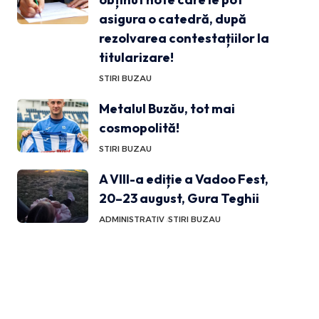
asigura o catedră, după
rezolvarea contestațiilor la
titularizare!
STIRI BUZAU
Metalul Buzău, tot mai
cosmopolită!
STIRI BUZAU
A VIII-a ediție a Vadoo Fest,
20–23 august, Gura Teghii
ADMINISTRATIV
STIRI BUZAU