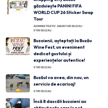
găzduiește PANINI FIFA
WORLD CUP 26 Sticker Swap
Tour
ADMINISTRATIV
ANUNTURI BUZAU
STIRI BUZAU
Buzoienii, așteptați la Buzău
Wine Fest, un eveniment
dedicat gustului și
experiențelor autentice!
STIRI BUZAU
Buzăul va avea, din nou, un
serviciu de ecarisaj!
STIRI BUZAU
Încă 8 dascăli buzoieni au
obținut note care le pot