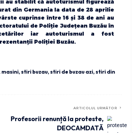
tii au stabilit că autoturismul figurează
furat din Germania la data de 28 aprilie
vârste cuprinse între 16 și 38 de ani au
ectoratului de Poliție Județean Buzău în
cetărilor iar autoturismul a fost
rezentanții Poliției Buzău.
,
masini
,
stiri buzau
,
stiri de buzau azi
,
stiri din
ARTICOLUL URMĂTOR
Profesorii renunță la proteste,
DEOCAMDATĂ