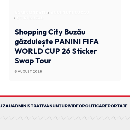
ADMINISTRATIV
ANUNTURI BUZAU
STIRI BUZAU
Shopping City Buzău
găzduiește PANINI FIFA
WORLD CUP 26 Sticker
Swap Tour
6 AUGUST 2026
BUZAU
ADMINISTRATIV
ANUNȚURI
VIDEO
POLITICA
REPORTAJE