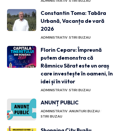
ADMINISTRATIV
STIRI BUZAU
Constantin Toma: Tabăra
Urbană, Vacanța de vară
2026
ADMINISTRATIV
STIRI BUZAU
Florin Ceparu: Împreună
putem demonstra că
Râmnicu Sărat este un oraș
care investește în oameni, în
idei și în viitor
ADMINISTRATIV
STIRI BUZAU
ANUNȚ PUBLIC
ADMINISTRATIV
ANUNTURI BUZAU
STIRI BUZAU
Shopping City Buzău