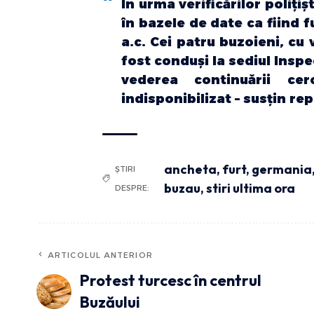
În urma verificărilor polițiș
în bazele de date ca fiind 
a.c. Cei patru buzoieni, cu 
fost conduși la sediul Insp
vederea continuării cer
indisponibilizat – susțin rep
ancheta
,
furt
,
germania
ȘTIRI
buzau
,
stiri ultima ora
DESPRE:
ARTICOLUL ANTERIOR
Protest turcesc în centrul
Buzăului