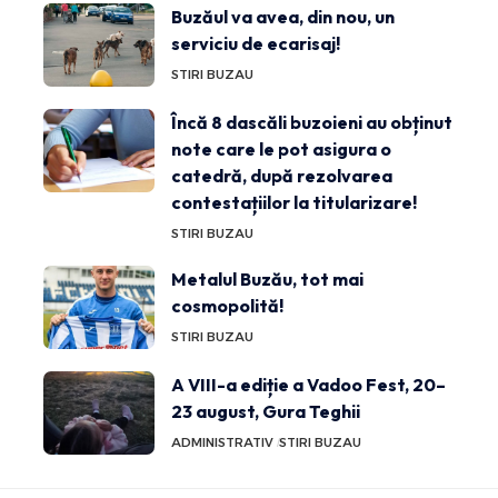
Buzăul va avea, din nou, un
serviciu de ecarisaj!
STIRI BUZAU
Încă 8 dascăli buzoieni au obținut
note care le pot asigura o
catedră, după rezolvarea
contestațiilor la titularizare!
STIRI BUZAU
Metalul Buzău, tot mai
cosmopolită!
STIRI BUZAU
A VIII-a ediție a Vadoo Fest, 20–
23 august, Gura Teghii
ADMINISTRATIV
STIRI BUZAU