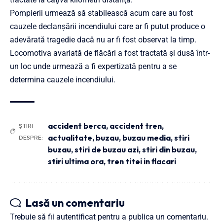
Pompierii urmează să stabilească acum care au fost
cauzele declanșării incendiului care ar fi putut produce o
adevărată tragedie dacă nu ar fi fost observat la timp.
Locomotiva avariată de flăcări a fost tractată şi dusă într-
un loc unde urmează a fi expertizată pentru a se
determina cauzele incendiului.
accident berca
,
accident tren
,
ȘTIRI
actualitate
,
buzau
,
buzau media
,
stiri
DESPRE:
buzau
,
stiri de buzau azi
,
stiri din buzau
,
stiri ultima ora
,
tren titei in flacari
Lasă un comentariu
Trebuie să fii
autentificat
pentru a publica un comentariu.