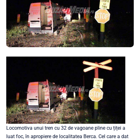
Locomotiva unui tren cu 32 de vagoane pline cu țiței a
luat foc, în apropiere de localitatea Berca. Cel care a dat