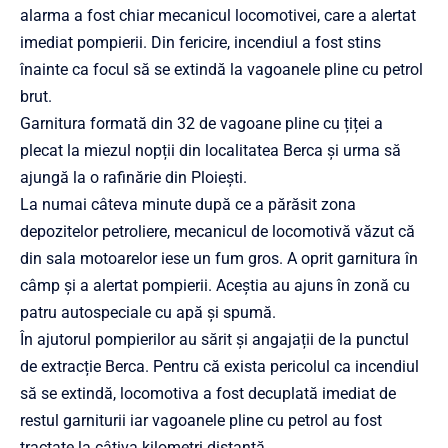
alarma a fost chiar mecanicul locomotivei, care a alertat
imediat pompierii. Din fericire, incendiul a fost stins
înainte ca focul să se extindă la vagoanele pline cu petrol
brut.
Garnitura formată din 32 de vagoane pline cu țiței a
plecat la miezul nopții din localitatea Berca și urma să
ajungă la o rafinărie din Ploiești.
La numai câteva minute după ce a părăsit zona
depozitelor petroliere, mecanicul de locomotivă văzut că
din sala motoarelor iese un fum gros. A oprit garnitura în
câmp și a alertat pompierii. Aceștia au ajuns în zonă cu
patru autospeciale cu apă și spumă.
În ajutorul pompierilor au sărit și angajații de la punctul
de extracție Berca. Pentru că exista pericolul ca incendiul
să se extindă, locomotiva a fost decuplată imediat de
restul garniturii iar vagoanele pline cu petrol au fost
tractate la câţiva kilometri distanţă.