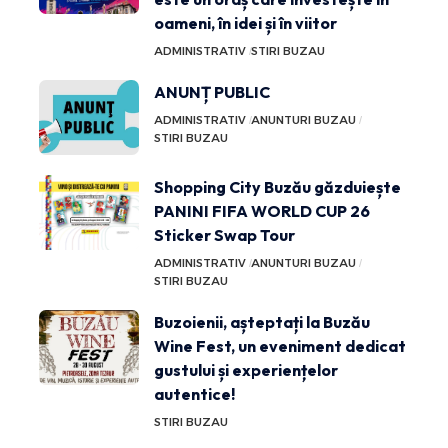
oameni, în idei și în viitor
ADMINISTRATIV
STIRI BUZAU
ANUNȚ PUBLIC
ADMINISTRATIV
ANUNTURI BUZAU
STIRI BUZAU
Shopping City Buzău găzduiește
PANINI FIFA WORLD CUP 26
Sticker Swap Tour
ADMINISTRATIV
ANUNTURI BUZAU
STIRI BUZAU
Buzoienii, așteptați la Buzău
Wine Fest, un eveniment dedicat
gustului și experiențelor
autentice!
STIRI BUZAU