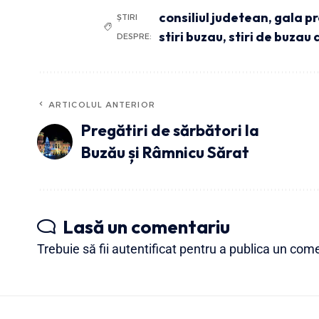
consiliul judetean
,
gala pr
ȘTIRI
stiri buzau
,
stiri de buzau 
DESPRE:
ARTICOLUL ANTERIOR
Pregătiri de sărbători la
Buzău și Râmnicu Sărat
Lasă un comentariu
Trebuie să fii
autentificat
pentru a publica un come