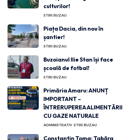
culturilor!
STIRI BUZAU
Piața Dacia, din nou în
șantier!
STIRI BUZAU
Buzoianul Ilie Stan își face
școală de fotbal!
STIRI BUZAU
Primăria Amaru: ANUNȚ
IMPORTANT –
ÎNTRERUPEREA ALIMENTĂRII
CU GAZE NATURALE
ADMINISTRATIV
STIRI BUZAU
Constantin Toma: Tabăra