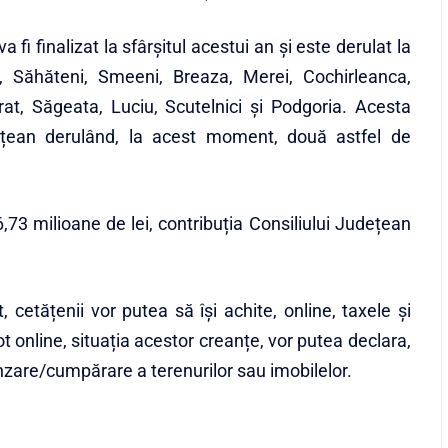
 fi finalizat la sfârșitul acestui an și este derulat la
i, Săhăteni, Smeeni, Breaza, Merei, Cochirleanca,
rat, Săgeata, Luciu, Scutelnici și Podgoria. Acesta
dețean derulând, la acest moment, două astfel de
6,73 milioane de lei, contribuția Consiliului Județean
 cetățenii vor putea să își achite, online, taxele și
tot online, situația acestor creanțe, vor putea declara,
ânzare/cumpărare a terenurilor sau imobilelor.