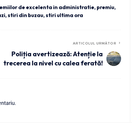
emiilor de excelenta in administratie
,
premiu
,
azi
,
stiri din buzau
,
stiri ultima ora
ARTICOLUL URMĂTOR
Poliția avertizează: Atenție la
trecerea la nivel cu calea ferată!
ntariu.