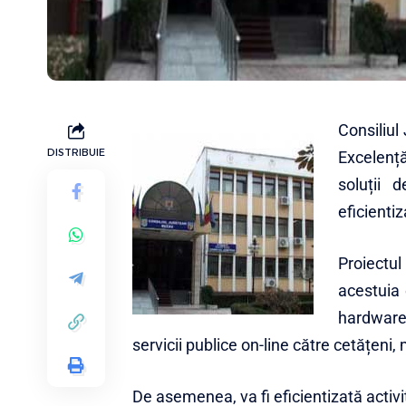
Consiliul
DISTRIBUIE
Excelenț
soluții 
eficientiz
Proiectu
acestuia
hardware,
servicii publice on-line către cetățeni,
De asemenea, va fi eficientizată activi