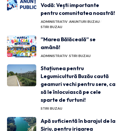
Vodă: Vești importante
pentru comunitatea noastră!
ADMINISTRATIV
ANUNTURI BUZAU
STIRI BUZAU
”Marea Bălăceală” se
amână!
ADMINISTRATIV
STIRI BUZAU
Stațiunea pentru
Legumicultură Buzău caută
geamuri vechi pentru sere, ca
să le înlocuiască pe cele
sparte de furtuni!
STIRI BUZAU
Apă suficientă în barajul de la
Siriu, pentru irigarea