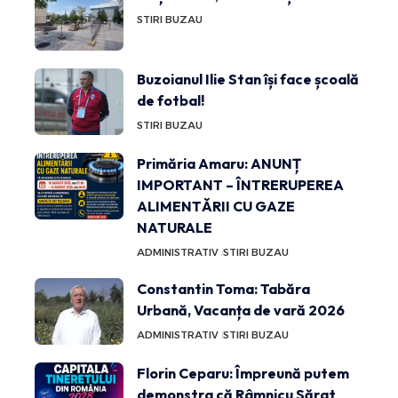
STIRI BUZAU
Buzoianul Ilie Stan își face școală
de fotbal!
STIRI BUZAU
Primăria Amaru: ANUNȚ
IMPORTANT – ÎNTRERUPEREA
ALIMENTĂRII CU GAZE
NATURALE
ADMINISTRATIV
STIRI BUZAU
Constantin Toma: Tabăra
Urbană, Vacanța de vară 2026
ADMINISTRATIV
STIRI BUZAU
Florin Ceparu: Împreună putem
demonstra că Râmnicu Sărat