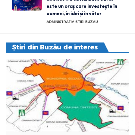
este un oraș care investește în
oameni, în idei și în viitor
ADMINISTRATIV
STIRI BUZAU
Știri din Buzău de interes
ADMINISTRATIV
SOCIAL