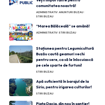
comunitatea noastră!
ADMINISTRATIV
ANUNTURI BUZAU
STIRI BUZAU
”Marea Bălăceală” se amână!
ADMINISTRATIV
STIRI BUZAU
Stațiunea pentru Legumicultură
Buzău caută geamuri vechi
pentru sere, ca să le înlocuiască
pe cele sparte de furtuni!
STIRI BUZAU
Apă suficientă în barajul de la
Siriu, pentru irigarea culturilor!
STIRI BUZAU
Piața Dacia, din nou în șantier!