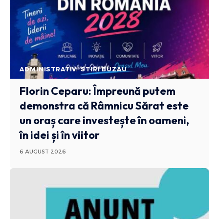
ADMINISTRATIV
STIRI BUZAU
Florin Ceparu: Împreună putem
demonstra că Râmnicu Sărat este
un oraș care investește în oameni,
în idei și în viitor
6 AUGUST 2026