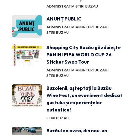
ADMINISTRATIV
STIRI BUZAU
ANUNȚ PUBLIC
ADMINISTRATIV
ANUNTURI BUZAU
STIRI BUZAU
Shopping City Buzău găzduiește
PANINI FIFA WORLD CUP 26
Sticker Swap Tour
ADMINISTRATIV
ANUNTURI BUZAU
STIRI BUZAU
Buzoienii, așteptați la Buzău
Wine Fest, un eveniment dedicat
gustului și experiențelor
autentice!
STIRI BUZAU
Buzăul va avea, din nou, un