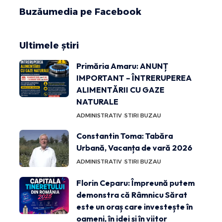
Buzăumedia pe Facebook
Ultimele știri
Primăria Amaru: ANUNȚ
IMPORTANT – ÎNTRERUPEREA
ALIMENTĂRII CU GAZE
NATURALE
ADMINISTRATIV
STIRI BUZAU
Constantin Toma: Tabăra
Urbană, Vacanța de vară 2026
ADMINISTRATIV
STIRI BUZAU
Florin Ceparu: Împreună putem
demonstra că Râmnicu Sărat
este un oraș care investește în
oameni, în idei și în viitor