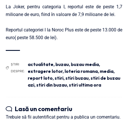
La Joker, pentru categoria I, reportul este de peste 1,7
milioane de euro, fiind în valoare de 7,9 milioane de lei.
Reportul categoriei I la Noroc Plus este de peste 13.000 de
euro( peste 58.500 de lei).
actualitate
,
buzau
,
buzau media
,
ȘTIRI
extragere lotor
,
loteria romana
,
media
,
DESPRE:
report loto
,
stiri
,
stiri buzau
,
stiri de buzau
azi
,
stiri din buzau
,
stiri ultima ora
Lasă un comentariu
Trebuie să fii
autentificat
pentru a publica un comentariu.