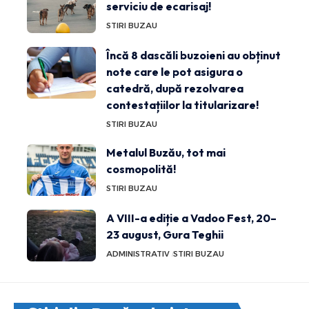
serviciu de ecarisaj!
STIRI BUZAU
Încă 8 dascăli buzoieni au obținut
note care le pot asigura o
catedră, după rezolvarea
contestațiilor la titularizare!
STIRI BUZAU
Metalul Buzău, tot mai
cosmopolită!
STIRI BUZAU
A VIII-a ediție a Vadoo Fest, 20–
23 august, Gura Teghii
ADMINISTRATIV
STIRI BUZAU