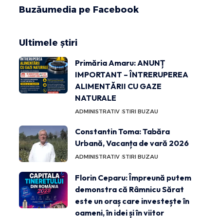
Buzăumedia pe Facebook
Ultimele știri
Primăria Amaru: ANUNȚ
IMPORTANT – ÎNTRERUPEREA
ALIMENTĂRII CU GAZE
NATURALE
ADMINISTRATIV
STIRI BUZAU
Constantin Toma: Tabăra
Urbană, Vacanța de vară 2026
ADMINISTRATIV
STIRI BUZAU
Florin Ceparu: Împreună putem
demonstra că Râmnicu Sărat
este un oraș care investește în
oameni, în idei și în viitor