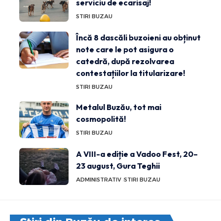
serviciu de ecarisaj!
STIRI BUZAU
Încă 8 dascăli buzoieni au obținut
note care le pot asigura o
catedră, după rezolvarea
contestațiilor la titularizare!
STIRI BUZAU
Metalul Buzău, tot mai
cosmopolită!
STIRI BUZAU
A VIII-a ediție a Vadoo Fest, 20–
23 august, Gura Teghii
ADMINISTRATIV
STIRI BUZAU