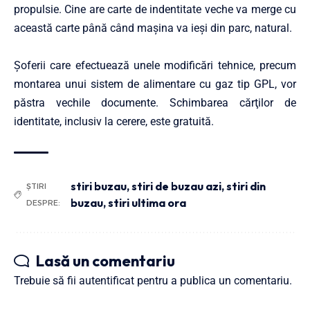
propulsie. Cine are carte de indentitate veche va merge cu
această carte până când maşina va ieşi din parc, natural.
Șoferii care efectuează unele modificări tehnice, precum
montarea unui sistem de alimentare cu gaz tip GPL, vor
păstra vechile documente. Schimbarea cărţilor de
identitate, inclusiv la cerere, este gratuită.
stiri buzau
,
stiri de buzau azi
,
stiri din
ȘTIRI
buzau
,
stiri ultima ora
DESPRE:
Lasă un comentariu
Trebuie să fii
autentificat
pentru a publica un comentariu.