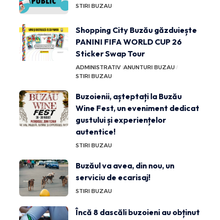
STIRI BUZAU
Shopping City Buzău găzduiește
PANINI FIFA WORLD CUP 26
Sticker Swap Tour
ADMINISTRATIV
ANUNTURI BUZAU
STIRI BUZAU
Buzoienii, așteptați la Buzău
Wine Fest, un eveniment dedicat
gustului și experiențelor
autentice!
STIRI BUZAU
Buzăul va avea, din nou, un
serviciu de ecarisaj!
STIRI BUZAU
Încă 8 dascăli buzoieni au obținut