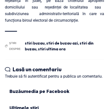
reședința în județ, pe baza criteriului apropierii
domiciliului sau reședinței de localitatea sau
subdiviziunea administrativ-teritorială în care va
funcționa biroul electoral de circumscripție.
stiri buzau
,
stiri de buzau azi
,
stiri din
ȘTIRI
buzau
,
stiri ultima ora
DESPRE:
Lasă un comentariu
Trebuie să fii
autentificat
pentru a publica un comentariu.
Buzăumedia pe Facebook
Ultimele știri