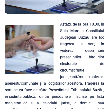
Astăzi, de la ora 10,00, în
Sala Mare a Consiliului
Județean Buzău are loc
tragerea la sorţi în
vederea desemnării
președinților birourilor
electorale de
circumscripţie
județeană/municipale/or
ășenești/comunale și a locțiitorilor acestora. Tragerea la
sorți se va face de către Președintele Tribunalului Buzău,
în ședință publică, dintre persoanele înscrise pe lista
magistraților și a celorlalți juriști, cu domiciliul sau