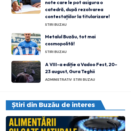
note care le pot asigura o
catedră, după rezolvarea
contestațiilor la titularizare!
STIRI BUZAU
Metalul Buzău, tot mai
cosmopolită!
STIRI BUZAU
A VIII-a ediție a Vadoo Fest, 20–
23 august, Gura Teghii
ADMINISTRATIV
STIRI BUZAU
Știri din Buzău de interes