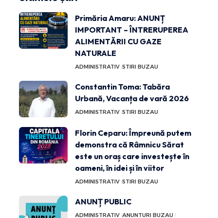
Primăria Amaru: ANUNȚ
IMPORTANT – ÎNTRERUPEREA
ALIMENTĂRII CU GAZE
NATURALE
ADMINISTRATIV
STIRI BUZAU
Constantin Toma: Tabăra
Urbană, Vacanța de vară 2026
ADMINISTRATIV
STIRI BUZAU
Florin Ceparu: Împreună putem
demonstra că Râmnicu Sărat
este un oraș care investește în
oameni, în idei și în viitor
ADMINISTRATIV
STIRI BUZAU
ANUNȚ PUBLIC
ADMINISTRATIV
ANUNTURI BUZAU