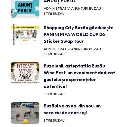
ANUNȚ PUBLIC
ADMINISTRATIV
ANUNTURI BUZAU
STIRI BUZAU
Shopping City Buzău găzduiește
PANINI FIFA WORLD CUP 26
Sticker Swap Tour
ADMINISTRATIV
ANUNTURI BUZAU
STIRI BUZAU
Buzoienii, așteptați la Buzău
Wine Fest, un eveniment dedicat
gustului și experiențelor
autentice!
STIRI BUZAU
Buzăul va avea, din nou, un
serviciu de ecarisaj!
STIRI BUZAU