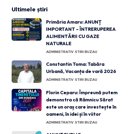
Ultimele știri
Primăria Amaru: ANUNȚ
IMPORTANT – ÎNTRERUPEREA
ALIMENTĂRII CU GAZE
NATURALE
ADMINISTRATIV
STIRI BUZAU
Constantin Toma: Tabăra
Urbană, Vacanța de vară 2026
ADMINISTRATIV
STIRI BUZAU
Florin Ceparu: Împreună putem
demonstra că Râmnicu Sărat
este un oraș care investește în
oameni, în idei și în viitor
ADMINISTRATIV
STIRI BUZAU