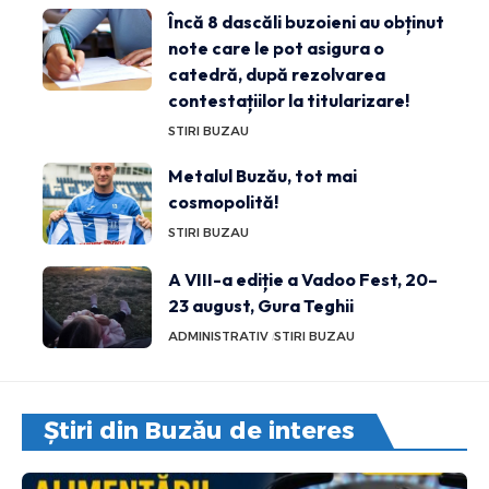
Încă 8 dascăli buzoieni au obținut
note care le pot asigura o
catedră, după rezolvarea
contestațiilor la titularizare!
STIRI BUZAU
Metalul Buzău, tot mai
cosmopolită!
STIRI BUZAU
A VIII-a ediție a Vadoo Fest, 20–
23 august, Gura Teghii
ADMINISTRATIV
STIRI BUZAU
Știri din Buzău de interes