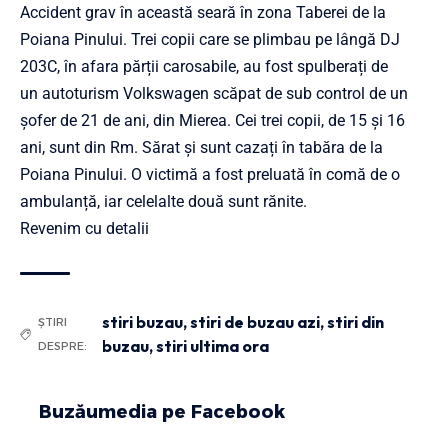
Accident grav în această seară în zona Taberei de la
Poiana Pinului. Trei copii care se plimbau pe lângă DJ
203C, în afara părții carosabile, au fost spulberați de
un autoturism Volkswagen scăpat de sub control de un
șofer de 21 de ani, din Mierea. Cei trei copii, de 15 și 16
ani, sunt din Rm. Sărat și sunt cazați în tabăra de la
Poiana Pinului. O victimă a fost preluată în comă de o
ambulanță, iar celelalte două sunt rănite.
Revenim cu detalii
stiri buzau
,
stiri de buzau azi
,
stiri din
ȘTIRI
buzau
,
stiri ultima ora
DESPRE:
Buzăumedia pe Facebook