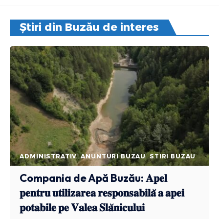
Știri din Buzău de interes
ADMINISTRATIV
ANUNTURI BUZAU
STIRI BUZAU
Compania de Apă Buzău: 𝐀𝐩𝐞𝐥
𝐩𝐞𝐧𝐭𝐫𝐮 𝐮𝐭𝐢𝐥𝐢𝐳𝐚𝐫𝐞𝐚 𝐫𝐞𝐬𝐩𝐨𝐧𝐬𝐚𝐛𝐢𝐥𝐚̆ 𝐚 𝐚𝐩𝐞𝐢
𝐩𝐨𝐭𝐚𝐛𝐢𝐥𝐞 𝐩𝐞 𝐕𝐚𝐥𝐞𝐚 𝐒𝐥𝐚̆𝐧𝐢𝐜𝐮𝐥𝐮𝐢