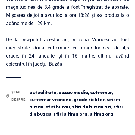
magnitudinea de 3,4 grade a fost înregistrat de aparate.
Mișcarea de joi a avut loc la ora 13:28 și s-a produs la o
adâncime de 129 km.
De la începutul acestui an, în zona Vrancea au fost
înregistrate două cutremure cu magnitudinea de 4,6
grade, în 24 ianuarie, şi în 16 martie, ultimul având
epicentrul în judeţul Buzău.
actualitate
,
buzau media
,
cutremur
,
ȘTIRI
cutremur vrancea
,
grade richter
,
seism
DESPRE:
buzau
,
stiri buzau
,
stiri de buzau azi
,
stiri
din buzau
,
stiri ultima ora
,
ultima ora