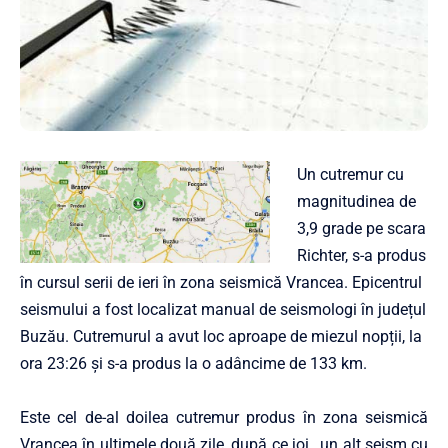
Un cutremur cu
magnitudinea de
3,9 grade pe scara
Richter, s-a produs
în cursul serii de ieri în zona seismică Vrancea. Epicentrul
seismului a fost localizat manual de seismologi în județul
Buzău. Cutremurul a avut loc aproape de miezul nopții, la
ora 23:26 și s-a produs la o adâncime de 133 km.
Este cel de-al doilea cutremur produs în zona seismică
Vrancea în ultimele două zile, după ce joi, un alt seism cu