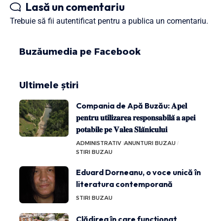
Lasă un comentariu
Trebuie să fii
autentificat
pentru a publica un comentariu.
Buzăumedia pe Facebook
Ultimele știri
Compania de Apă Buzău: 𝐀𝐩𝐞𝐥
𝐩𝐞𝐧𝐭𝐫𝐮 𝐮𝐭𝐢𝐥𝐢𝐳𝐚𝐫𝐞𝐚 𝐫𝐞𝐬𝐩𝐨𝐧𝐬𝐚𝐛𝐢𝐥𝐚̆ 𝐚 𝐚𝐩𝐞𝐢
𝐩𝐨𝐭𝐚𝐛𝐢𝐥𝐞 𝐩𝐞 𝐕𝐚𝐥𝐞𝐚 𝐒𝐥𝐚̆𝐧𝐢𝐜𝐮𝐥𝐮𝐢
ADMINISTRATIV
ANUNTURI BUZAU
STIRI BUZAU
Eduard Dorneanu, o voce unică în
literatura contemporană
STIRI BUZAU
Clădirea în care funcționat