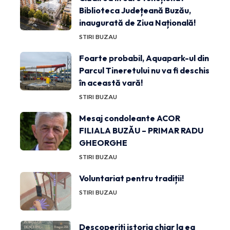
Biblioteca Județeană Buzău,
inaugurată de Ziua Națională!
STIRI BUZAU
Foarte probabil, Aquapark-ul din
Parcul Tineretului nu va fi deschis
în această vară!
STIRI BUZAU
Mesaj condoleante ACOR
FILIALA BUZĂU – PRIMAR RADU
GHEORGHE
STIRI BUZAU
Voluntariat pentru tradiții!
STIRI BUZAU
Descoperiți istoria chiar la ea