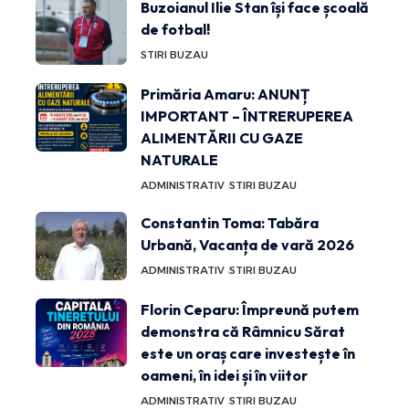
Buzoianul Ilie Stan își face școală
de fotbal!
STIRI BUZAU
Primăria Amaru: ANUNȚ
IMPORTANT – ÎNTRERUPEREA
ALIMENTĂRII CU GAZE
NATURALE
ADMINISTRATIV
STIRI BUZAU
Constantin Toma: Tabăra
Urbană, Vacanța de vară 2026
ADMINISTRATIV
STIRI BUZAU
Florin Ceparu: Împreună putem
demonstra că Râmnicu Sărat
este un oraș care investește în
oameni, în idei și în viitor
ADMINISTRATIV
STIRI BUZAU