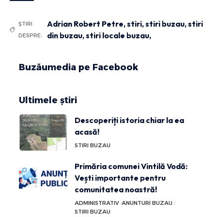
Adrian Robert Petre
,
stiri
,
stiri buzau
,
stiri
ȘTIRI
din buzau
,
stiri locale buzau,
DESPRE:
Buzăumedia pe Facebook
Ultimele știri
Descoperiți istoria chiar la ea
acasă!
STIRI BUZAU
Primăria comunei Vintilă Vodă:
Vești importante pentru
comunitatea noastră!
ADMINISTRATIV
ANUNTURI BUZAU
STIRI BUZAU