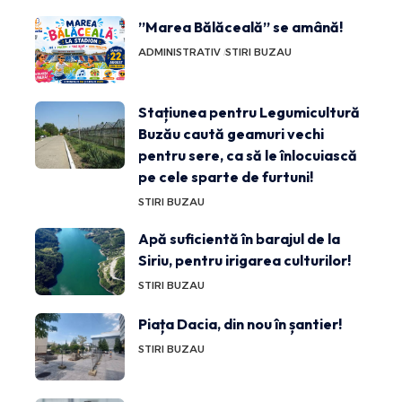
”Marea Bălăceală” se amână!
ADMINISTRATIV
STIRI BUZAU
Stațiunea pentru Legumicultură
Buzău caută geamuri vechi
pentru sere, ca să le înlocuiască
pe cele sparte de furtuni!
STIRI BUZAU
Apă suficientă în barajul de la
Siriu, pentru irigarea culturilor!
STIRI BUZAU
Piața Dacia, din nou în șantier!
STIRI BUZAU