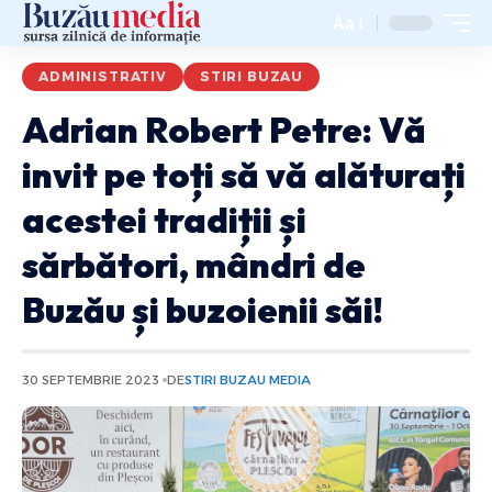
Aa
ADMINISTRATIV
STIRI BUZAU
Adrian Robert Petre: Vă
invit pe toți să vă alăturați
acestei tradiții și
sărbători, mândri de
Buzău și buzoienii săi!
30 SEPTEMBRIE 2023
DE
STIRI BUZAU MEDIA