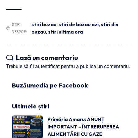
stiri buzau
,
stiri de buzau azi
,
stiri din
ȘTIRI
buzau
,
stiri ultima ora
DESPRE:
Lasă un comentariu
Trebuie să fii
autentificat
pentru a publica un comentariu.
Buzăumedia pe Facebook
Ultimele știri
Primăria Amaru: ANUNȚ
IMPORTANT – ÎNTRERUPEREA
ALIMENTĂRII CU GAZE