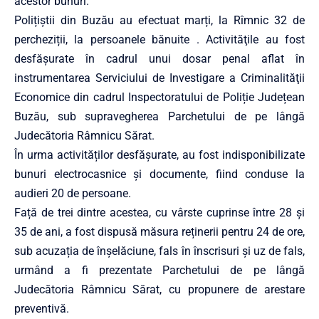
acestor bunuri.
Polițiștii din Buzău au efectuat marți, la Rîmnic 32 de
percheziții, la persoanele bănuite . Activităţile au fost
desfăşurate în cadrul unui dosar penal aflat în
instrumentarea Serviciului de Investigare a Criminalităţii
Economice din cadrul Inspectoratului de Poliție Județean
Buzău, sub supravegherea Parchetului de pe lângă
Judecătoria Râmnicu Sărat.
În urma activităților desfășurate, au fost indisponibilizate
bunuri electrocasnice și documente, fiind conduse la
audieri 20 de persoane.
Față de trei dintre acestea, cu vârste cuprinse între 28 și
35 de ani, a fost dispusă măsura reținerii pentru 24 de ore,
sub acuzația de înșelăciune, fals în înscrisuri și uz de fals,
urmând a fi prezentate Parchetului de pe lângă
Judecătoria Râmnicu Sărat, cu propunere de arestare
preventivă.