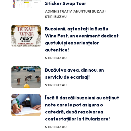
Sticker Swap Tour
ADMINISTRATIV
ANUNTURI BUZAU
STIRI BUZAU
Buzoienii, așteptați la Buzău
Wine Fest, un eveniment dedicat
gustului și experiențelor
autentice!
STIRI BUZAU
Buzăul va avea, din nou, un
serviciu de ecarisaj!
STIRI BUZAU
Încă 8 dascăli buzoieni au obținut
note care le pot asigura o
catedră, după rezolvarea
contestațiilor la titularizare!
STIRI BUZAU