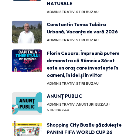
NATURALE
ADMINISTRATIV
STIRI BUZAU
Constantin Toma: Tabăra
Urbană, Vacanța de vară 2026
ADMINISTRATIV
STIRI BUZAU
Florin Ceparu: Împreună putem
demonstra că Râmnicu Sărat
este un oraș care investește în
oameni, în idei și în viitor
ADMINISTRATIV
STIRI BUZAU
ANUNȚ PUBLIC
ADMINISTRATIV
ANUNTURI BUZAU
STIRI BUZAU
Shopping City Buzău găzduiește
PANINI FIFA WORLD CUP 26