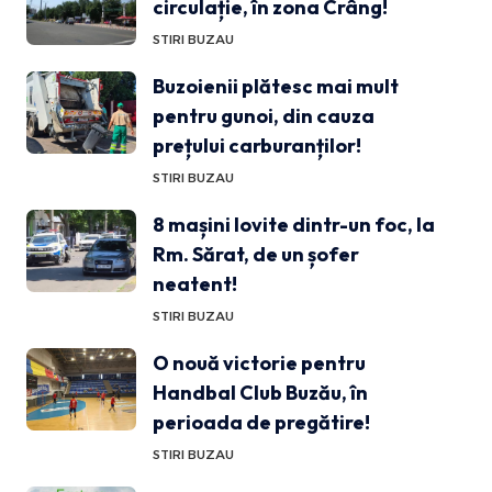
circulație, în zona Crâng!
STIRI BUZAU
Buzoienii plătesc mai mult
pentru gunoi, din cauza
prețului carburanților!
STIRI BUZAU
8 mașini lovite dintr-un foc, la
Rm. Sărat, de un șofer
neatent!
STIRI BUZAU
O nouă victorie pentru
Handbal Club Buzău, în
perioada de pregătire!
STIRI BUZAU