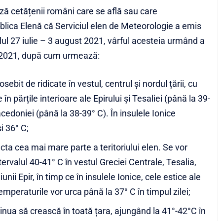
ză cetățenii români care se află sau care
blica Elenă că Serviciul elen de Meteorologie a emis
lul 27 iulie – 3 august 2021, vârful acesteia urmând a
st 2021, după cum urmează:
sebit de ridicate în vestul, centrul și nordul țării, cu
n părțile interioare ale Epirului și Tesaliei (până la 39-
cedoniei (până la 38-39° C). În insulele Ionice
i 36° C;
ecta cea mai mare parte a teritoriului elen. Se vor
tervalul 40-41° C în vestul Greciei Centrale, Tesalia,
nii Epir, în timp ce în insulele Ionice, cele estice ale
mperaturile vor urca până la 37° C în timpul zilei;
tinua să crească în toată țara, ajungând la 41°-42°C în