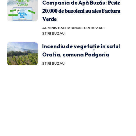
Compania de Apă Buzău: 𝐏𝐞𝐬𝐭𝐞
𝟐𝟎.𝟎𝟎𝟎 𝐝𝐞 𝐛𝐮𝐳𝐨𝐢𝐞𝐧𝐢 𝐚𝐮 𝐚𝐥𝐞𝐬 𝐅𝐚𝐜𝐭𝐮𝐫𝐚
𝐕𝐞𝐫𝐝𝐞
ADMINISTRATIV
ANUNTURI BUZAU
STIRI BUZAU
Incendiu de vegetație în satul
Oratia, comuna Podgoria
STIRI BUZAU