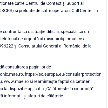
ționate către Centrul de Contact și Suport al
SCRS) şi preluate de către operatorii Call Center, în
onfruntă cu o situație dificilă, specială, cu un
i telefonul de urgență al misiunii diplomatice a
96222 și Consulatului General al României de la
dă consultarea paginilor de
alonic.mae.ro
,
https://ec.europa.eu/consularprotection
u
,
www.mae.ro
şi reamintește faptul că cetățenii
u la dispoziție aplicația „Călătorește în siguranță”
ră informații şi sfaturi de călătorie.