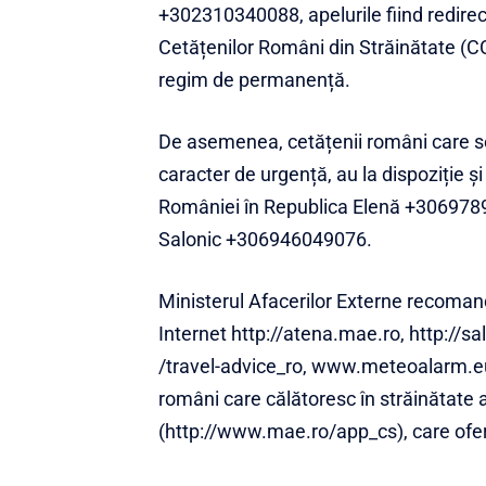
+302310340088, apelurile fiind redirec
Cetățenilor Români din Străinătate (CC
regim de permanență.
De asemenea, cetățenii români care se c
caracter de urgență, au la dispoziție ş
României în Republica Elenă +3069789
Salonic +306946049076.
Ministerul Afacerilor Externe recoman
Internet
http://atena.mae.ro
,
http://s
/travel-advice_ro
,
www.meteoalarm.e
români care călătoresc în străinătate a
(
http://www.mae.ro/app_cs
), care ofe