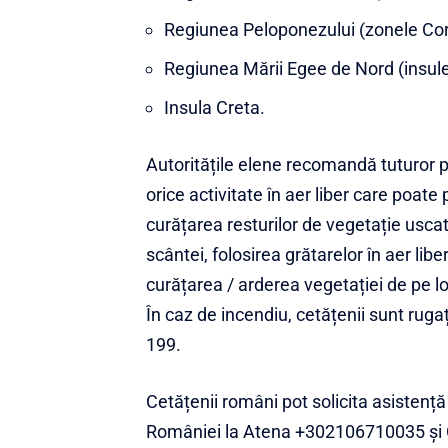
Regiunea Peloponezului (zonele Cori
Regiunea Mării Egee de Nord (insule
Insula Creta.
Autoritățile elene recomandă tuturor p
orice activitate în aer liber care poate
curățarea resturilor de vegetație uscat
scântei, folosirea grătarelor în aer libe
curățarea / arderea vegetației de pe lot
În caz de incendiu, cetățenii sunt ruga
199.
Cetățenii români pot solicita asisten
României la Atena +302106710035 și C