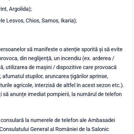
nt, Argolida);
le Lesvos, Chios, Samos, Ikaria);
ersoanelor să manifeste o atenție sporită și să evite
 provoca, din neglijență, un incendiu (ex. arderea /
ă, utilizarea de mașini / dispozitive care provoacă
r, afumatul stupilor, aruncarea țigărilor aprinse,
urile agricole, interzisă de altfel în acest sezon etc.).
ți să anunțe imediat pompierii, la numărul de telefon
ță consulară la numerele de telefon ale Ambasadei
onsulatului General al României de la Salonic