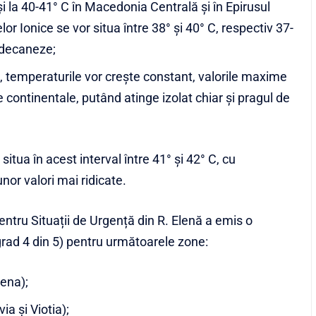
 și la 40-41° C în Macedonia Centrală și în Epirusul
lor Ionice se vor situa între 38° și 40° C, respectiv 37-
Dodecaneze;
21, temperaturile vor crește constant, valorile maxime
 continentale, putând atinge izolat chiar și pragul de
situa în acest interval între 41° și 42° C, cu
unor valori mai ridicate.
pentru Situații de Urgență din R. Elenă a emis o
 grad 4 din 5) pentru următoarele zone:
tena);
a și Viotia);