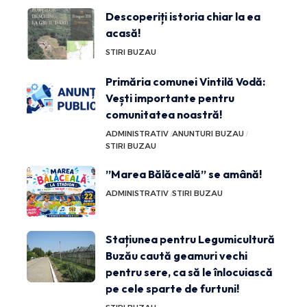
Descoperiți istoria chiar la ea
acasă!
STIRI BUZAU
Primăria comunei Vintilă Vodă:
Vești importante pentru
comunitatea noastră!
ADMINISTRATIV
ANUNTURI BUZAU
STIRI BUZAU
”Marea Bălăceală” se amână!
ADMINISTRATIV
STIRI BUZAU
Stațiunea pentru Legumicultură
Buzău caută geamuri vechi
pentru sere, ca să le înlocuiască
pe cele sparte de furtuni!