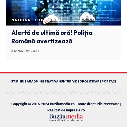
NATIONAL
STIRI BUZAU
Alertă de ultimă oră! Poliția
Română avertizează
5 IANUARIE 2024
STIRI BUZAU
ADMINISTRATIV
ANUNȚURI
VIDEO
POLITICA
REPORTAJE
Copyright © 2015-2024 Buzăumedia.ro | Toate drepturile rezervate |
Realizat de
impresia.ro