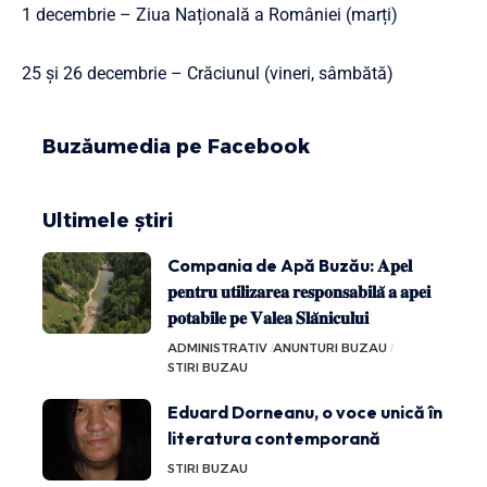
1 decembrie – Ziua Națională a României (marți)
25 și 26 decembrie – Crăciunul (vineri, sâmbătă)
Buzăumedia pe Facebook
Ultimele știri
Compania de Apă Buzău: 𝐀𝐩𝐞𝐥
𝐩𝐞𝐧𝐭𝐫𝐮 𝐮𝐭𝐢𝐥𝐢𝐳𝐚𝐫𝐞𝐚 𝐫𝐞𝐬𝐩𝐨𝐧𝐬𝐚𝐛𝐢𝐥𝐚̆ 𝐚 𝐚𝐩𝐞𝐢
𝐩𝐨𝐭𝐚𝐛𝐢𝐥𝐞 𝐩𝐞 𝐕𝐚𝐥𝐞𝐚 𝐒𝐥𝐚̆𝐧𝐢𝐜𝐮𝐥𝐮𝐢
ADMINISTRATIV
ANUNTURI BUZAU
STIRI BUZAU
Eduard Dorneanu, o voce unică în
literatura contemporană
STIRI BUZAU