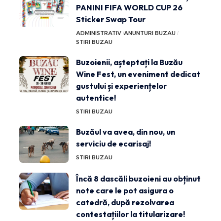
PANINI FIFA WORLD CUP 26
Sticker Swap Tour
ADMINISTRATIV
ANUNTURI BUZAU
STIRI BUZAU
Buzoienii, așteptați la Buzău
Wine Fest, un eveniment dedicat
gustului și experiențelor
autentice!
STIRI BUZAU
Buzăul va avea, din nou, un
serviciu de ecarisaj!
STIRI BUZAU
Încă 8 dascăli buzoieni au obținut
note care le pot asigura o
catedră, după rezolvarea
contestațiilor la titularizare!