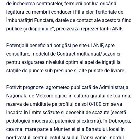
de încheierea contractelor, fermierii pot lua oricând
legătura cu membrii conducerii Filialelor Teritoriale de
Îmbunătăţiri Funciare, datele de contact ale acestora fiind
publice şi disponibile”, precizează reprezentanţii ANIF.
Potenţialii beneficiari pot găsi pe site-ul ANIF, spre
consultare, modelul de Contract multianual/sezonier
pentru asigurarea nivelului optim al apei de irigaţii la
staţiile de punere sub presiune şi alte puncte de livrare.
Potrivit prognozei agrometeo publicată de Administraţia
Naţională de Meteorologice, în cultura grâului de toamnă,
rezerva de umiditate pe profilul de sol 0-100 cm se va
încadra în limite scăzute şi deosebit de scăzute (secetă
pedologică moderată, puternică şi extremă), în Dobrogea,
cea mai mare parte a Munteniei şi a Banatului, local în
nord-vestul, centrul, estul şi sudul Transilvaniei, nordul,