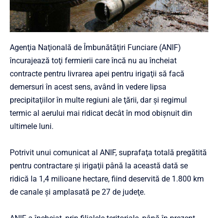
Agenţia Naţională de Îmbunătăţiri Funciare (ANIF)
încurajează toţi fermierii care încă nu au încheiat
contracte pentru livrarea apei pentru irigaţii să facă
demersuri în acest sens, având în vedere lipsa
precipitaţiilor în multe regiuni ale ţării, dar şi regimul
termic al aerului mai ridicat decât în mod obişnuit din
ultimele luni.
Potrivit unui comunicat al ANIF, suprafaţa totală pregătită
pentru contractare şi irigaţii până la această dată se
ridică la 1,4 milioane hectare, fiind deservită de 1.800 km
de canale şi amplasată pe 27 de judeţe.