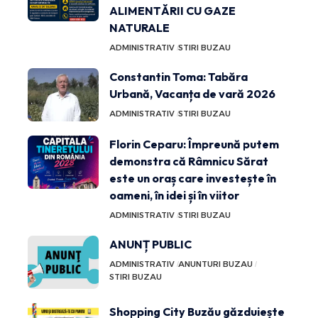
ALIMENTĂRII CU GAZE
NATURALE
ADMINISTRATIV
STIRI BUZAU
Constantin Toma: Tabăra
Urbană, Vacanța de vară 2026
ADMINISTRATIV
STIRI BUZAU
Florin Ceparu: Împreună putem
demonstra că Râmnicu Sărat
este un oraș care investește în
oameni, în idei și în viitor
ADMINISTRATIV
STIRI BUZAU
ANUNȚ PUBLIC
ADMINISTRATIV
ANUNTURI BUZAU
STIRI BUZAU
Shopping City Buzău găzduiește