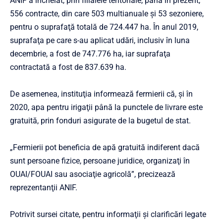
ANIF a încheiat, prin filialele teritoriale, până în prezent,
556 contracte, din care 503 multianuale şi 53 sezoniere,
pentru o suprafaţă totală de 724.447 ha. În anul 2019,
suprafaţa pe care s-au aplicat udări, inclusiv în luna
decembrie, a fost de 747.776 ha, iar suprafaţa
contractată a fost de 837.639 ha.
De asemenea, instituţia informează fermierii că, şi în
2020, apa pentru irigaţii până la punctele de livrare este
gratuită, prin fonduri asigurate de la bugetul de stat.
„Fermierii pot beneficia de apă gratuită indiferent dacă
sunt persoane fizice, persoane juridice, organizaţi în
OUAI/FOUAI sau asociaţie agricolă”, precizează
reprezentanţii ANIF.
Potrivit sursei citate, pentru informaţii şi clarificări legate