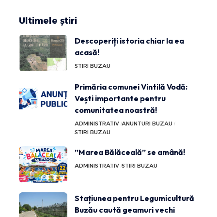
Ultimele știri
Descoperiți istoria chiar la ea
acasă!
STIRI BUZAU
Primăria comunei Vintilă Vodă:
Vești importante pentru
comunitatea noastră!
ADMINISTRATIV
ANUNTURI BUZAU
STIRI BUZAU
”Marea Bălăceală” se amână!
ADMINISTRATIV
STIRI BUZAU
Stațiunea pentru Legumicultură
Buzău caută geamuri vechi