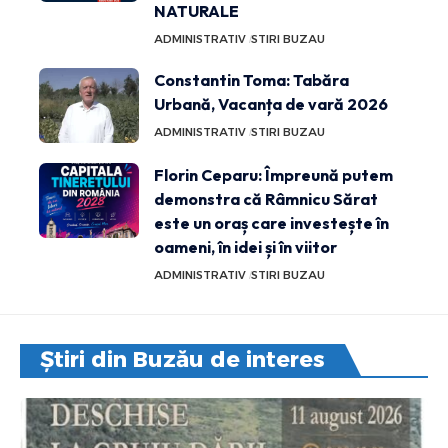
NATURALE
ADMINISTRATIV
STIRI BUZAU
Constantin Toma: Tabăra
Urbană, Vacanța de vară 2026
ADMINISTRATIV
STIRI BUZAU
Florin Ceparu: Împreună putem
demonstra că Râmnicu Sărat
este un oraș care investește în
oameni, în idei și în viitor
ADMINISTRATIV
STIRI BUZAU
Știri din Buzău de interes