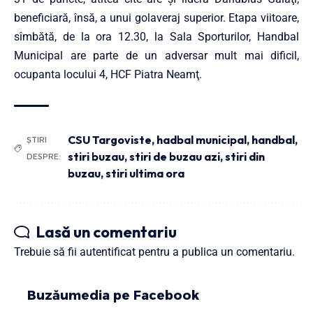
beneficiară, însă, a unui golaveraj superior. Etapa viitoare,
sîmbătă, de la ora 12.30, la Sala Sporturilor, Handbal
Municipal are parte de un adversar mult mai dificil,
ocupanta locului 4, HCF Piatra Neamţ.
CSU Targoviste
,
hadbal municipal
,
handbal
,
ȘTIRI
stiri buzau
,
stiri de buzau azi
,
stiri din
DESPRE:
buzau
,
stiri ultima ora
Lasă un comentariu
Trebuie să fii
autentificat
pentru a publica un comentariu.
Buzăumedia pe Facebook