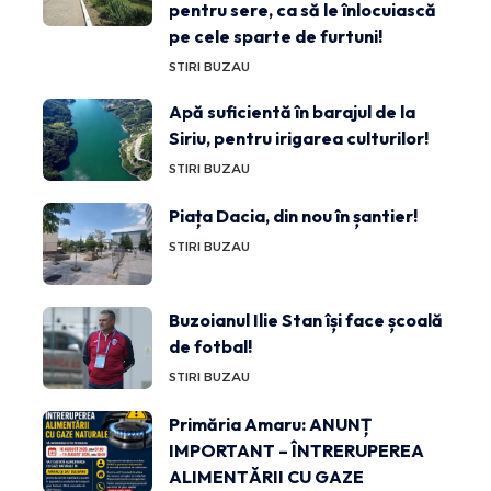
pentru sere, ca să le înlocuiască
pe cele sparte de furtuni!
STIRI BUZAU
Apă suficientă în barajul de la
Siriu, pentru irigarea culturilor!
STIRI BUZAU
Piața Dacia, din nou în șantier!
STIRI BUZAU
Buzoianul Ilie Stan își face școală
de fotbal!
STIRI BUZAU
Primăria Amaru: ANUNȚ
IMPORTANT – ÎNTRERUPEREA
ALIMENTĂRII CU GAZE