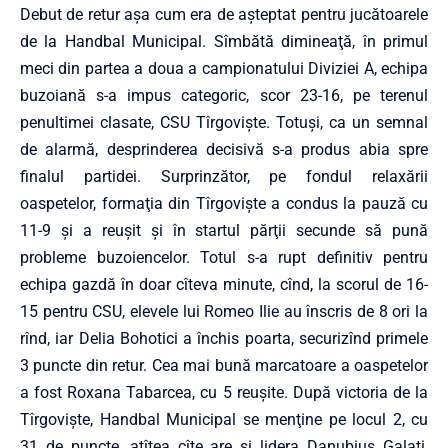
Debut de retur aşa cum era de aşteptat pentru jucătoarele
de la Handbal Municipal. Sîmbătă dimineaţă, în primul
meci din partea a doua a campionatului Diviziei A, echipa
buzoiană s-a impus categoric, scor 23-16, pe terenul
penultimei clasate, CSU Tîrgovişte. Totuşi, ca un semnal
de alarmă, desprinderea decisivă s-a produs abia spre
finalul partidei. Surprinzător, pe fondul relaxării
oaspetelor, formaţia din Tîrgovişte a condus la pauză cu
11-9 şi a reuşit şi în startul părţii secunde să pună
probleme buzoiencelor. Totul s-a rupt definitiv pentru
echipa gazdă în doar cîteva minute, cînd, la scorul de 16-
15 pentru CSU, elevele lui Romeo Ilie au înscris de 8 ori la
rînd, iar Delia Bohotici a închis poarta, securizînd primele
3 puncte din retur. Cea mai bună marcatoare a oaspetelor
a fost Roxana Tabarcea, cu 5 reuşite. După victoria de la
Tîrgovişte, Handbal Municipal se menţine pe locul 2, cu
31 de puncte, atîtea cîte are şi lidera Danubius Galaţi,