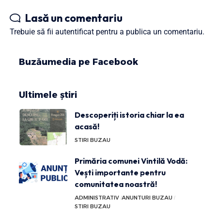
Lasă un comentariu
Trebuie să fii
autentificat
pentru a publica un comentariu.
Buzăumedia pe Facebook
Ultimele știri
Descoperiți istoria chiar la ea
acasă!
STIRI BUZAU
Primăria comunei Vintilă Vodă:
Vești importante pentru
comunitatea noastră!
ADMINISTRATIV
ANUNTURI BUZAU
STIRI BUZAU