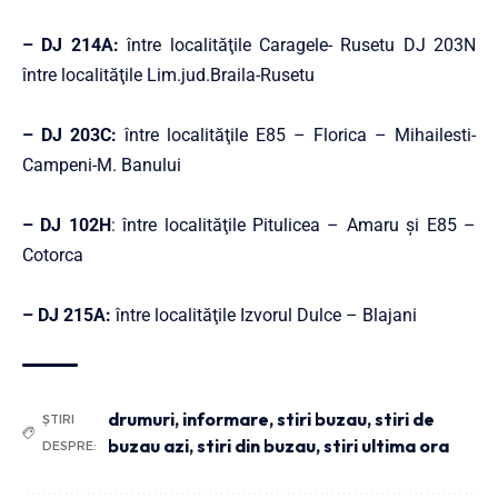
– DJ 214A:
între localităţile Caragele- Rusetu DJ 203N
între localităţile Lim.jud.Braila-Rusetu
– DJ 203C:
între localităţile E85 – Florica – Mihailesti-
Campeni-M. Banului
– DJ 102H
: între localităţile Pitulicea – Amaru şi E85 –
Cotorca
– DJ 215A:
între localităţile Izvorul Dulce – Blajani
drumuri
,
informare
,
stiri buzau
,
stiri de
ȘTIRI
buzau azi
,
stiri din buzau
,
stiri ultima ora
DESPRE: