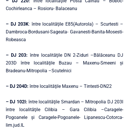
– DJ 220:
între localităţile Posta Calnau – Boboc-
Cochirleanca – Rosioru- Balaceanu
– DJ 203K
: între localităţile E85(Autorola) – Scurtesti –
Dambroca-Bordusani-Sageata- Gavanesti-Banita-Mosesti-
Robeasca
– DJ 203:
între localităţile DN 2-Ziduri –Bălăceanu DJ
203D între localităţile Buzau – Maxenu-Smeeni şi
Bradeanu-Mitropolia –Scutelnici
– DJ 204D:
între localităţile Maxenu – Tintesti-DN22
– DJ 102I:
între localităţile Smardan – Mitropolia DJ 203I
între localităţile Cilibia – Gara Cilibia –Caragele-
Pogoanele şi Caragele-Pogoanele- Lipanescu-Cotorca-
lim.jud.IL