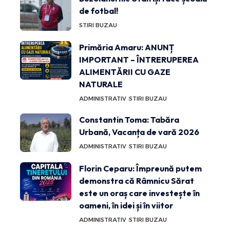
de fotbal!
STIRI BUZAU
Primăria Amaru: ANUNȚ
IMPORTANT – ÎNTRERUPEREA
ALIMENTĂRII CU GAZE
NATURALE
ADMINISTRATIV
STIRI BUZAU
Constantin Toma: Tabăra
Urbană, Vacanța de vară 2026
ADMINISTRATIV
STIRI BUZAU
Florin Ceparu: Împreună putem
demonstra că Râmnicu Sărat
este un oraș care investește în
oameni, în idei și în viitor
ADMINISTRATIV
STIRI BUZAU