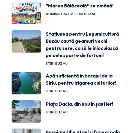
”Marea Bălăceală” se amână!
ADMINISTRATIV
STIRI BUZAU
Stațiunea pentru Legumicultură
Buzău caută geamuri vechi
pentru sere, ca să le înlocuiască
pe cele sparte de furtuni!
STIRI BUZAU
Apă suficientă în barajul de la
Siriu, pentru irigarea culturilor!
STIRI BUZAU
Piața Dacia, din nou în șantier!
STIRI BUZAU
Buzoianul Ilie Stan își face școală