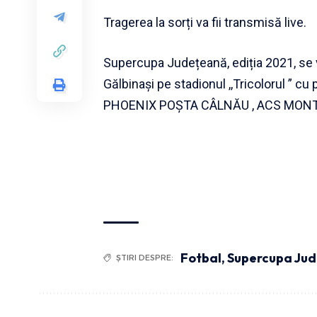
Tragerea la sorți va fii transmisă live.
Supercupa Județeană, ediția 2021, se v
Gălbinași pe stadionul ,,Tricolorul ” 
PHOENIX POȘTA CÂLNĂU , ACS MONT
Fotbal
,
Supercupa Ju
ȘTIRI DESPRE: