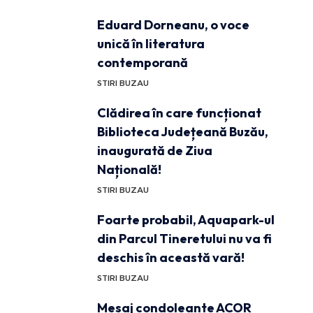
Eduard Dorneanu, o voce
unică în literatura
contemporană
STIRI BUZAU
Clădirea în care funcționat
Biblioteca Județeană Buzău,
inaugurată de Ziua
Națională!
STIRI BUZAU
Foarte probabil, Aquapark-ul
din Parcul Tineretului nu va fi
deschis în această vară!
STIRI BUZAU
Mesaj condoleante ACOR