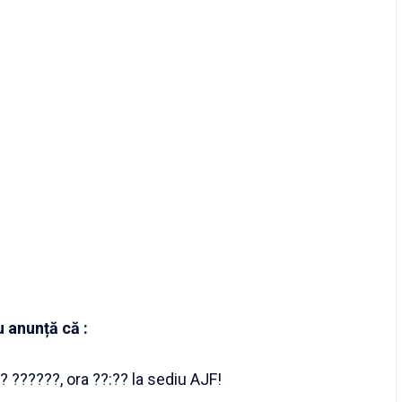
u
anunță că :
 ? ??????, ora ??:?? la sediu AJF!