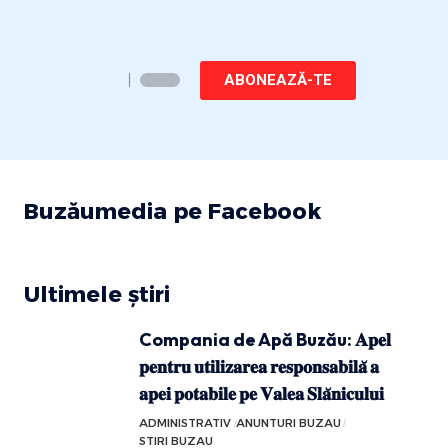
ABONEAZĂ-TE
Buzăumedia pe Facebook
Ultimele știri
Compania de Apă Buzău: 𝐀𝐩𝐞𝐥
𝐩𝐞𝐧𝐭𝐫𝐮 𝐮𝐭𝐢𝐥𝐢𝐳𝐚𝐫𝐞𝐚 𝐫𝐞𝐬𝐩𝐨𝐧𝐬𝐚𝐛𝐢𝐥𝐚̆ 𝐚
𝐚𝐩𝐞𝐢 𝐩𝐨𝐭𝐚𝐛𝐢𝐥𝐞 𝐩𝐞 𝐕𝐚𝐥𝐞𝐚 𝐒𝐥𝐚̆𝐧𝐢𝐜𝐮𝐥𝐮𝐢
ADMINISTRATIV
ANUNTURI BUZAU
STIRI BUZAU