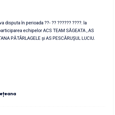
a disputa în perioada ??- ?? ?????? ????. la
cu participarea echipelor ACS TEAM SĂGEATA , AS
ANA PĂTÂRLAGELE și AS PESCĂRUȘUL LUCIU.
dețeana