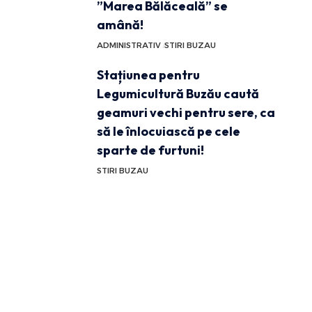
”Marea Bălăceală” se
amână!
ADMINISTRATIV
STIRI BUZAU
Stațiunea pentru
Legumicultură Buzău caută
geamuri vechi pentru sere, ca
să le înlocuiască pe cele
sparte de furtuni!
STIRI BUZAU