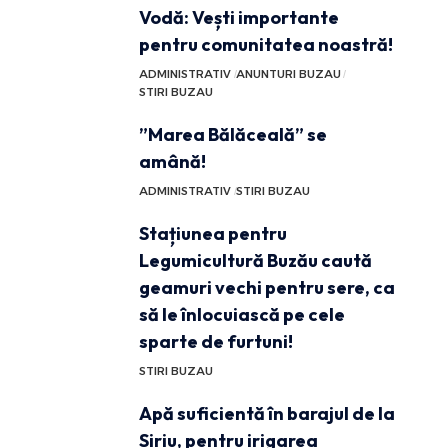
Vodă: Vești importante
pentru comunitatea noastră!
ADMINISTRATIV
ANUNTURI BUZAU
STIRI BUZAU
”Marea Bălăceală” se
amână!
ADMINISTRATIV
STIRI BUZAU
Stațiunea pentru
Legumicultură Buzău caută
geamuri vechi pentru sere, ca
să le înlocuiască pe cele
sparte de furtuni!
STIRI BUZAU
Apă suficientă în barajul de la
Siriu, pentru irigarea