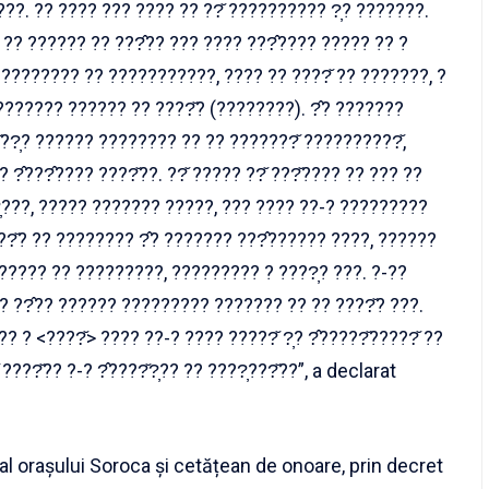
??. ?? ???? ??? ???? ?? ??̆ ?????????? ?̦? ???????.
? ?? ?????? ?? ???̂?? ??? ???? ???̂???? ????? ?? ?
????????? ?? ???????????, ???? ?? ????̆ ?? ???????, ?
??????? ?????? ?? ????̆? (????????). ?̂? ???????
?̆??̦? ?????? ???????? ?? ?? ???????̆ ??????????̆,
?̂???̂???? ????̆??. ??̆ ????? ??̆ ???̆???? ?? ??? ??
̦???, ????? ??????? ?????, ??? ???? ??-? ?????????
??̆? ?? ???????? ?̂? ??????? ???̂?????? ????, ??????
 ????? ?? ?????????, ????????? ? ????̦? ???. ?-??
? ??̂?? ?????? ????????? ??????? ?? ?? ????̆? ???.
? ? <????̆> ???? ??-? ???? ?????̆ ?̦? ?̂?????̆?????̆ ??
???̆?? ?-? ?̂????̆?̦?? ?? ????̦???̆??”, a declarat
al orașului Soroca și cetățean de onoare, prin decret