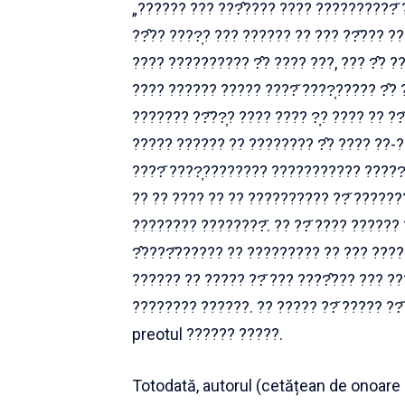
„?????? ??? ???̂???? ???? ??????????̆ ?
??̂?? ????̦? ??? ?????? ?? ??? ??̆??? ?
???? ?????????? ?̂? ???? ???, ??? ?̂? ?
???? ?????? ????? ????̆ ????̦????? ?̂? 
??????? ??̆??̦? ???? ???? ?̦? ???? ?? ?
????? ?????? ?? ???????? ?̂? ???? ??-?? 
????̆ ????̦???????? ??????????? ?????
?? ?? ???? ?? ?? ?????????? ??̆ ??????
???????? ????????̆. ?? ??̆ ???? ??????
?̂????̆?????? ?? ????????? ?? ??? ????
?????? ?? ????? ??̆ ??? ????̂??? ??? ???
???????? ??????. ?? ????? ??̆ ????? ??̆ ?
preotul ?????? ?????.
Totodată, autorul (cetățean de onoare 