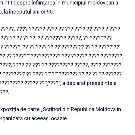
amintit despre înființarea în municipiul moldovean a
, la începutul anilor 90.
?????. ??̂?̦? ?????? ???? ?? ??? ???? ??̆ ???? ? ????
 ??? ?? ?? ?? ??: ?? ?????̆??? ?????, ?? ?????̆???
?????, ?? ?? ???? ?? ??̆ ???????̦?̆ ?̦? ?? ?????̆ ??̆
 ???? ?? ??????̆ ??????????? ??? ?????? ???? ????????,
???̆, ??̂?? ?̂? ??̆? ?? ??̆??????? ?????. ???? ???????
 ?̂???????̆ ?̦? ???? ??̆ ??̆ ??????? ?? ?? ?? ?? ??????
 ?????????? ????? ???̦????”, a declarat președintele
???.
expoziția de carte „Scriitori din Republica Moldova în
 organizată cu aceeași ocazie.