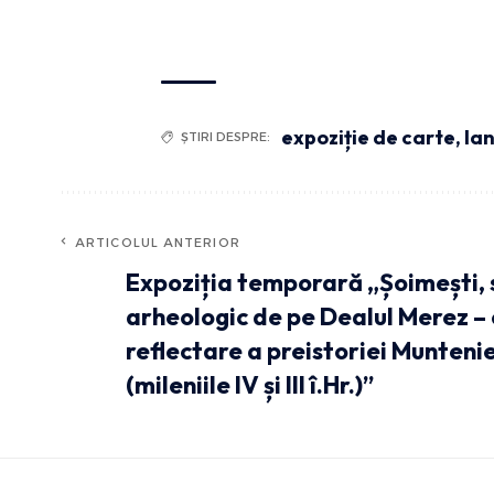
expoziție de carte
,
la
ȘTIRI DESPRE:
ARTICOLUL ANTERIOR
Expoziția temporară „Șoimești, s
arheologic de pe Dealul Merez – 
reflectare a preistoriei Muntenie
(mileniile IV și III î.Hr.)”