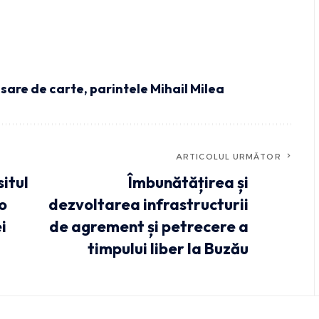
nsare de carte
,
parintele Mihail Milea
ARTICOLUL URMĂTOR
itul
Îmbunătățirea și
o
dezvoltarea infrastructurii
i
de agrement și petrecere a
timpului liber la Buzău