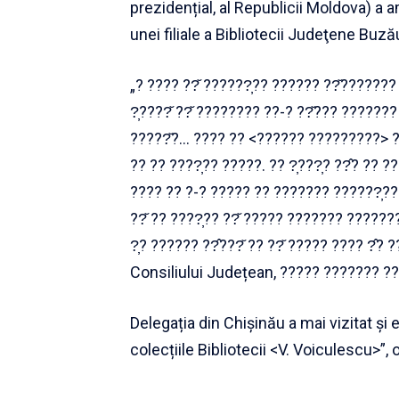
prezidențial, al Republicii Moldova) a 
unei filiale a Bibliotecii Judeţene Buzău
„? ???? ??̆ ??????̦?? ?????? ??̆??????? 
?̦????̆ ??̆ ???????? ??-? ??̆??? ???????
?????̆?… ???? ?? <?????? ?????????> ?? ?
?? ?? ????̦?? ?????. ?? ?̦???̦? ??̂? ??
???? ?? ?-? ????? ?? ??????? ??????̦???
??̆ ?? ????̦?? ??̆ ????? ??????? ???????
?̦? ?????? ??̂???̆ ?? ??̆ ????? ???? ?̂?
Consiliului Județean, ????? ??????? ??
Delegația din Chișinău a mai vizitat și 
colecțiile Bibliotecii <V. Voiculescu>”,