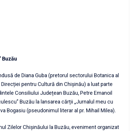
” Buzău
ndusă de Diana Guba (pretorul sectorului Botanica al
l Direcției pentru Cultură din Chișinău) a luat parte
edintele Consiliului Județean Buzău, Petre Emanoil
culescu” Buzău la lansarea cărții „Jurnalul meu cu
a Bogasiu (pseudonimul literar al pr. Mihail Milea).
ul Zilelor Chișinăului la Buzău, eveniment organizat