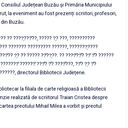
 Consiliul Județean Buzău și Primăria Municipiului
rut, la eveniment au fost prezenți scriitori, profesori,
ă din Buzău.
??? ?? ????̦???̆??, ????? ?̦? ???, ??????????
????? ??????? ????????? ??????, ???????̦????
??̆?? ?̦? ?? ????? ??̆??̦??. ?? ????̆??̂? ??̆ ?̂? ??????
?????̆ ??????̆ ???̂? ?̂? ????̂???, ??̂? ?̦? ?̂?
?????, directorul Bibliotecii Județene.
iotecar la filiala de carte religioasă a Bibliotecii
nzie realizată de scriitorul Traian Cristea despre
tea preotului Mihail Milea a vorbit și preotul