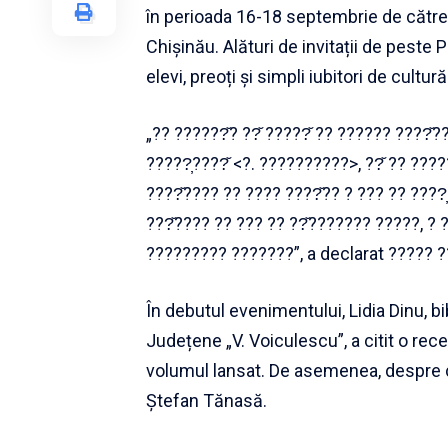
în perioada 16-18 septembrie de către
Chișinău. Alături de invitații de peste P
elevi, preoți și simpli iubitori de cultur
„?? ??????̆? ??̆ ?????̆ ?? ?????? ????̆?
?????̦????̆ <?. ??????????>, ??̆ ?? ??
????̆???? ?? ???? ????̆?? ? ??? ?? ????̦?
???̆???? ?? ??? ?? ??̆??????? ?????, ? ???
????????? ???????”, a declarat ????? ??
În debutul evenimentului, Lidia Dinu, bibl
Județene „V. Voiculescu”, a citit o rece
volumul lansat. De asemenea, despre car
Ștefan Tănasă.