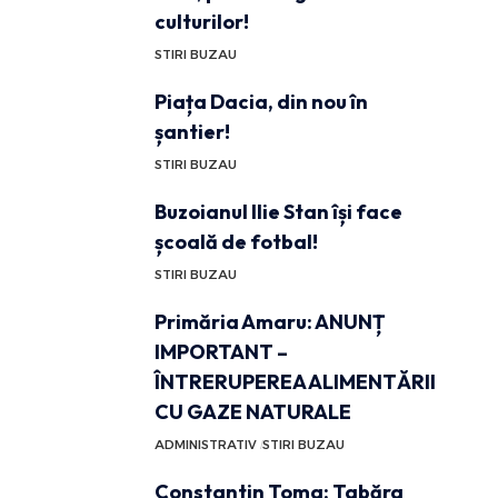
culturilor!
STIRI BUZAU
Piața Dacia, din nou în
șantier!
STIRI BUZAU
Buzoianul Ilie Stan își face
școală de fotbal!
STIRI BUZAU
Primăria Amaru: ANUNȚ
IMPORTANT –
ÎNTRERUPEREA ALIMENTĂRII
CU GAZE NATURALE
ADMINISTRATIV
STIRI BUZAU
Constantin Toma: Tabăra