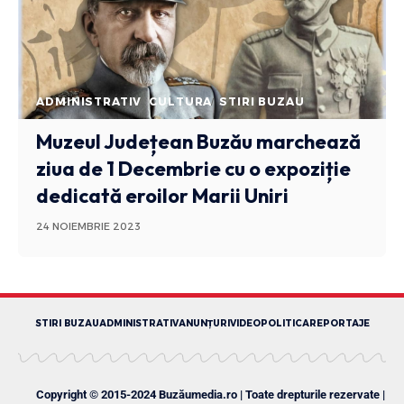
ADMINISTRATIV
CULTURA
STIRI BUZAU
Muzeul Județean Buzău marchează
ziua de 1 Decembrie cu o expoziție
dedicată eroilor Marii Uniri
24 NOIEMBRIE 2023
STIRI BUZAU
ADMINISTRATIV
ANUNȚURI
VIDEO
POLITICA
REPORTAJE
Copyright © 2015-2024 Buzăumedia.ro | Toate drepturile rezervate |