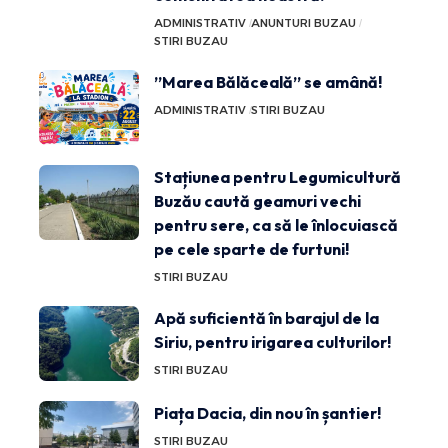
ADMINISTRATIV
ANUNTURI BUZAU
STIRI BUZAU
”Marea Bălăceală” se amână!
ADMINISTRATIV
STIRI BUZAU
Stațiunea pentru Legumicultură
Buzău caută geamuri vechi
pentru sere, ca să le înlocuiască
pe cele sparte de furtuni!
STIRI BUZAU
Apă suficientă în barajul de la
Siriu, pentru irigarea culturilor!
STIRI BUZAU
Piața Dacia, din nou în șantier!
STIRI BUZAU