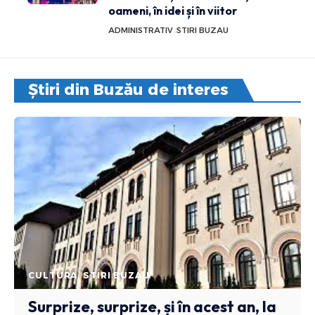
oameni, în idei și în viitor
ADMINISTRATIV
STIRI BUZAU
Știri din Buzău de interes
CULTURA
STIRI BUZAU
Surprize, surprize, și în acest an, la