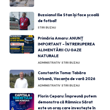
Buzoianul Ilie Stan își face școală
de fotbal!
STIRI BUZAU
Primăria Amaru: ANUNȚ
IMPORTANT – ÎNTRERUPEREA
ALIMENTĂRII CU GAZE
NATURALE
ADMINISTRATIV
STIRI BUZAU
Constantin Toma: Tabăra
Urbană, Vacanța de vară 2026
ADMINISTRATIV
STIRI BUZAU
Florin Ceparu: Împreună putem
demonstra că Râmnicu Sărat
este un oraș care investește în