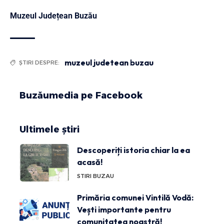
Muzeul Județean Buzău
muzeul judetean buzau
ȘTIRI DESPRE:
Buzăumedia pe Facebook
Ultimele știri
Descoperiți istoria chiar la ea
acasă!
STIRI BUZAU
Primăria comunei Vintilă Vodă:
Vești importante pentru
comunitatea noastră!