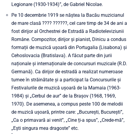
Legionare (1930-1934)”, de Gabriel Nicolae.
Pe 10 decembrie 1919 se năștea la Bacău muzicianul
de mare clasă ???? ??????, cel care timp de 34 de ani a
fost dirijor al Orchestrei de Estradă a Radioteleviziunii
Române. Compozitor, dirijor și pianist, Dinicu a condus
formații de muzică ușoară din Portugalia (Lisabona) și
Cehoslovacia (Bratislava). A făcut parte din jurii
naționale și internaționale de concursuri muzicale (R.D.
Germană). Ca dirijor de estradă a realizat numeroase
turnee în străinătate și a participat la Concursurile și
Festivalurile de muzică ușoară de la Mamaia (1963-
1984) și „Cerbul de aur” de la Brașov (1968, 1969,
1970). De asemenea, a compus peste 100 de melodii
de muzică ușoară, printre care: „București, București”,
„Ca o primavară ai venit”, „Cine ți-a spus”, „Crede-mă”,
„Ești singura mea dragoste” etc.