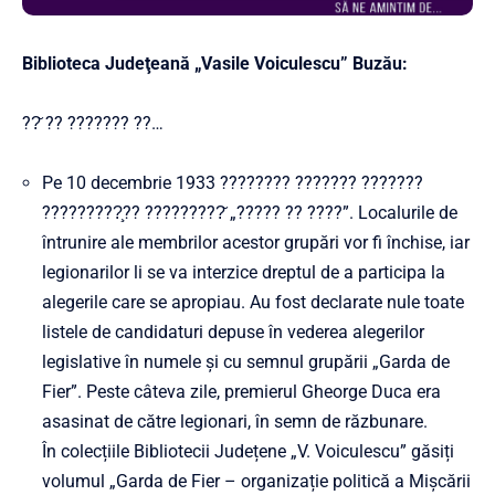
Biblioteca Judeţeană „Vasile Voiculescu” Buzău:
??̆ ?? ??????? ??…
Pe 10 decembrie 1933 ???????? ??????? ???????
?????????̧?? ?????????̆ „????? ?? ????”. Localurile de
întrunire ale membrilor acestor grupări vor fi închise, iar
legionarilor li se va interzice dreptul de a participa la
alegerile care se apropiau. Au fost declarate nule toate
listele de candidaturi depuse în vederea alegerilor
legislative în numele şi cu semnul grupării „Garda de
Fier”. Peste câteva zile, premierul Gheorge Duca era
asasinat de către legionari, în semn de răzbunare.
În colecțiile Bibliotecii Județene „V. Voiculescu” găsiți
volumul „Garda de Fier – organizație politică a Mișcării