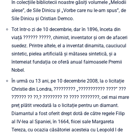
În colecțiile bibliotecii noastre găsiți volumele „Melodii
alese”, de Sile Dinicu și „Vorbe care nu le-am spus”, de
Sile Dinicu și Cristian Demco.
Tot într-o zi de 10 decembrie, dar în 1896, înceta din
viață ?????? ?????, chimist, inventator și om de afaceri
suedez. Printre altele, el a inventat dinamita, cauciucul
sintetic, pielea artificială și mătasea sintetică, și a
întemeiat fundația ce oferă anual faimoasele Premii
Nobel.
În urmă cu 13 ani, pe 10 decembrie 2008, la o licitație
Christie din Londra, ????????? „??????????? ????” ???
??̂???? ?? ??,? ???????? ?? ???? ????????, cel mai mare
preț plătit vreodată la o licitație pentru un diamant.
Diamantul a fost oferit drept dotă de către regele Filip
al IV-lea al Spaniei, în 1664, fiicei sale Margareta
Tereza, cu ocazia căsătoriei acesteia cu Leopold I de