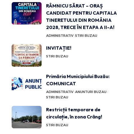
RÂMNICU SĂRAT – ORAȘ
CANDIDAT PENTRU CAPITALA
TINERETULUI DIN ROMÂNIA
2028, TRECE ÎN ETAPA A II-A!
ADMINISTRATIV
STIRI BUZAU
INVITAȚIE!
STIRI BUZAU
Primăria Municipiului Buzău:
COMUNICAT
ADMINISTRATIV
ANUNTURI BUZAU
STIRI BUZAU
Restricții temporare de
circulație, în zona Crâng!
STIRI BUZAU