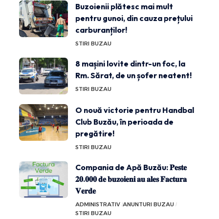
Buzoienii plătesc mai mult
pentru gunoi, din cauza prețului
carburanților!
STIRI BUZAU
8 mașini lovite dintr-un foc, la
Rm. Sărat, de un șofer neatent!
STIRI BUZAU
O nouă victorie pentru Handbal
Club Buzău, în perioada de
pregătire!
STIRI BUZAU
Compania de Apă Buzău: 𝐏𝐞𝐬𝐭𝐞
𝟐𝟎.𝟎𝟎𝟎 𝐝𝐞 𝐛𝐮𝐳𝐨𝐢𝐞𝐧𝐢 𝐚𝐮 𝐚𝐥𝐞𝐬 𝐅𝐚𝐜𝐭𝐮𝐫𝐚
𝐕𝐞𝐫𝐝𝐞
ADMINISTRATIV
ANUNTURI BUZAU
STIRI BUZAU