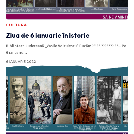
CULTURA
Ziua de 6 ianuarie în istorie
Biblioteca Judeţeană „Vasile Voiculescu" Buzău: ??̆ ?? ??????? ??... Pe
6 ianuarie
…
6 IANUARIE 2022