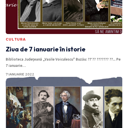
CULTURA
Ziua de 7 ianuarie în istorie
Biblioteca Judeţeană „Vasile Voiculescu" Buzău: ??̆ ?? ??????? ??... Pe
7 ianuarie
…
7 IANUARIE 2022