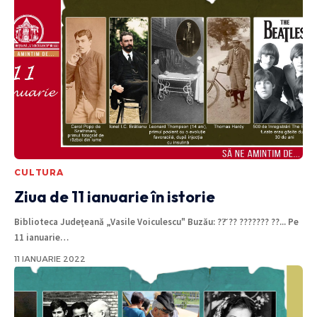
CULTURA
Ziua de 11 ianuarie în istorie
Biblioteca Judeţeană „Vasile Voiculescu" Buzău: ??̆ ?? ??????? ??... Pe
11 ianuarie
…
11 IANUARIE 2022