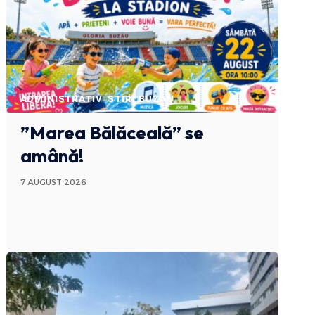
ADMINISTRATIV
STIRI BUZAU
”Marea Bălăceală” se
amână!
7 AUGUST 2026