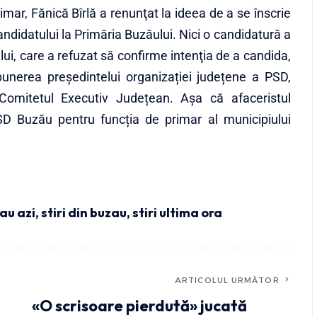
imar, Fănică Bîrlă a renunţat la ideea de a se înscrie
ndidatului la Primăria B
uzăului. Nici o candidatură a
lui, care a refuzat să confirme intenţia de a candida,
punerea președintelui organizației județene a PSD,
 Comitetul Executiv Județean. Așa că afaceristul
D Buzău pentru funcția de primar al municipiului
zau azi
,
stiri din buzau
,
stiri ultima ora
ARTICOLUL URMĂTOR
«O scrisoare pierdută» jucată