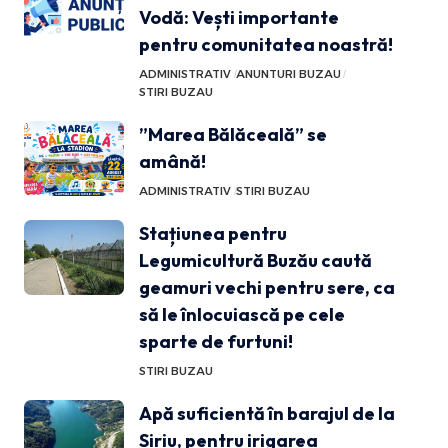
Vodă: Vești importante
pentru comunitatea noastră!
ADMINISTRATIV
ANUNTURI BUZAU
STIRI BUZAU
”Marea Bălăceală” se
amână!
ADMINISTRATIV
STIRI BUZAU
Stațiunea pentru
Legumicultură Buzău caută
geamuri vechi pentru sere, ca
să le înlocuiască pe cele
sparte de furtuni!
STIRI BUZAU
Apă suficientă în barajul de la
Siriu, pentru irigarea