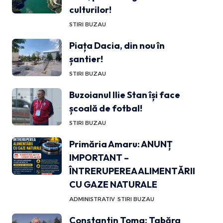
culturilor!
STIRI BUZAU
Piața Dacia, din nou în
șantier!
STIRI BUZAU
Buzoianul Ilie Stan își face
școală de fotbal!
STIRI BUZAU
Primăria Amaru: ANUNȚ
IMPORTANT –
ÎNTRERUPEREA ALIMENTĂRII
CU GAZE NATURALE
ADMINISTRATIV
STIRI BUZAU
Constantin Toma: Tabăra