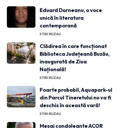
Eduard Dorneanu, o voce
unică în literatura
contemporană
STIRI BUZAU
Clădirea în care funcționat
Biblioteca Județeană Buzău,
inaugurată de Ziua
Națională!
STIRI BUZAU
Foarte probabil, Aquapark-ul
din Parcul Tineretului nu va fi
deschis în această vară!
STIRI BUZAU
Mesaj condoleante ACOR