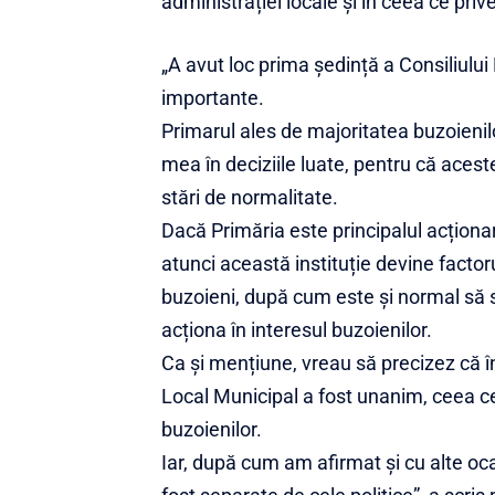
administrației locale și în ceea ce priv
„A avut loc prima ședință a Consiliului
importante.
Primarul ales de majoritatea buzoieni
mea în deciziile luate, pentru că acest
stări de normalitate.
Dacă Primăria este principalul acționa
atunci această instituție devine factorul
buzoieni, după cum este și normal să s
acționa în interesul buzoienilor.
Ca și mențiune, vreau să precizez că în
Local Municipal a fost unanim, ceea c
buzoienilor.
Iar, după cum am afirmat și cu alte oca