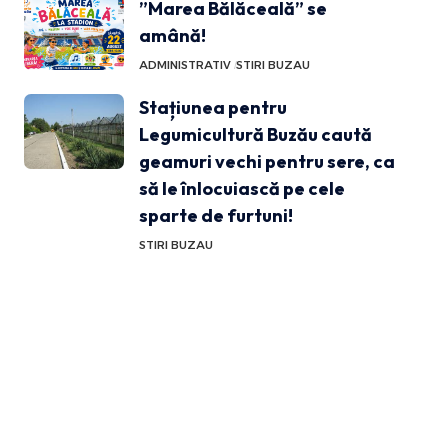
”Marea Bălăceală” se
amână!
ADMINISTRATIV
STIRI BUZAU
Stațiunea pentru
Legumicultură Buzău caută
geamuri vechi pentru sere, ca
să le înlocuiască pe cele
sparte de furtuni!
STIRI BUZAU