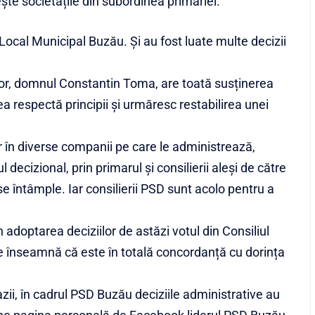
ește societățile din subordinea primăriei.
 Local Municipal Buzău. Și au fost luate multe decizii
lor, domnul Constantin Toma, are toată susținerea
ea respectă principii și urmăresc restabilirea unei
r în diverse companii pe care le administrează,
 decizional, prin primarul și consilierii aleși de către
e întâmple. Iar consilierii PSD sunt acolo pentru a
 adoptarea deciziilor de astăzi votul din Consiliul
e înseamnă că este în totală concordanță cu dorința
zii, în cadrul PSD Buzău deciziile administrative au