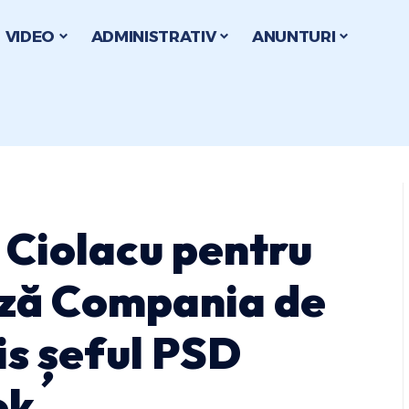
VIDEO
ADMINISTRATIV
ANUNTURI
i Ciolacu pentru
ază Compania de
is șeful PSD
ok