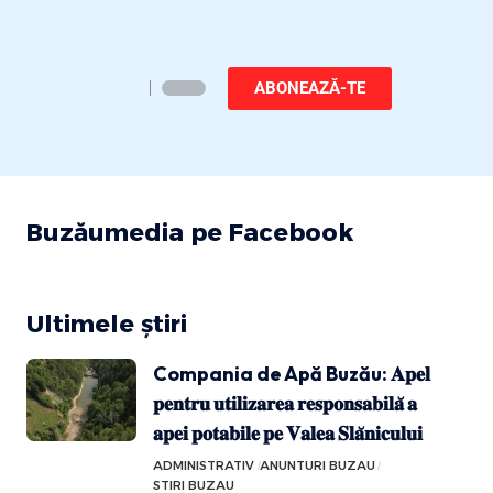
ABONEAZĂ-TE
Buzăumedia pe Facebook
Ultimele știri
Compania de Apă Buzău: 𝐀𝐩𝐞𝐥
𝐩𝐞𝐧𝐭𝐫𝐮 𝐮𝐭𝐢𝐥𝐢𝐳𝐚𝐫𝐞𝐚 𝐫𝐞𝐬𝐩𝐨𝐧𝐬𝐚𝐛𝐢𝐥𝐚̆ 𝐚
𝐚𝐩𝐞𝐢 𝐩𝐨𝐭𝐚𝐛𝐢𝐥𝐞 𝐩𝐞 𝐕𝐚𝐥𝐞𝐚 𝐒𝐥𝐚̆𝐧𝐢𝐜𝐮𝐥𝐮𝐢
ADMINISTRATIV
ANUNTURI BUZAU
STIRI BUZAU