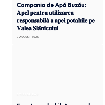
Compania de Apă Buzău:
𝐀𝐩𝐞𝐥 𝐩𝐞𝐧𝐭𝐫𝐮 𝐮𝐭𝐢𝐥𝐢𝐳𝐚𝐫𝐞𝐚
𝐫𝐞𝐬𝐩𝐨𝐧𝐬𝐚𝐛𝐢𝐥𝐚̆ 𝐚 𝐚𝐩𝐞𝐢 𝐩𝐨𝐭𝐚𝐛𝐢𝐥𝐞 𝐩𝐞
𝐕𝐚𝐥𝐞𝐚 𝐒𝐥𝐚̆𝐧𝐢𝐜𝐮𝐥𝐮𝐢
9 AUGUST 2026
STIRI BUZAU