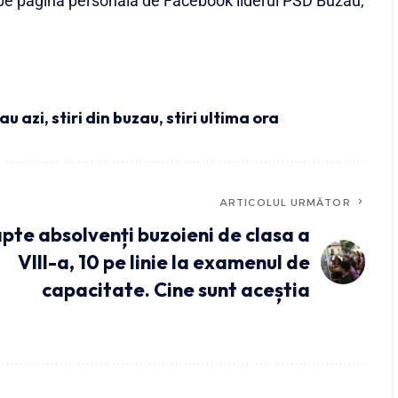
is pe pagina personală de Facebook liderul PSD Buzău,
zau azi
,
stiri din buzau
,
stiri ultima ora
ARTICOLUL URMĂTOR
pte absolvenți buzoieni de clasa a
VIII-a, 10 pe linie la examenul de
capacitate. Cine sunt aceștia