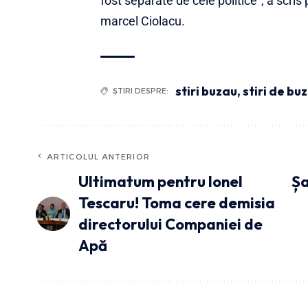
fost separate de cele politice”, a scr
marcel Ciolacu.
stiri buzau
,
stiri de bu
ȘTIRI DESPRE:
ARTICOLUL ANTERIOR
Ultimatum pentru Ionel
Șa
Tescaru! Toma cere demisia
directorului Companiei de
Apă