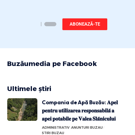
ABONEAZĂ-TE
Buzăumedia pe Facebook
Ultimele știri
Compania de Apă Buzău: 𝐀𝐩𝐞𝐥
𝐩𝐞𝐧𝐭𝐫𝐮 𝐮𝐭𝐢𝐥𝐢𝐳𝐚𝐫𝐞𝐚 𝐫𝐞𝐬𝐩𝐨𝐧𝐬𝐚𝐛𝐢𝐥𝐚̆ 𝐚
𝐚𝐩𝐞𝐢 𝐩𝐨𝐭𝐚𝐛𝐢𝐥𝐞 𝐩𝐞 𝐕𝐚𝐥𝐞𝐚 𝐒𝐥𝐚̆𝐧𝐢𝐜𝐮𝐥𝐮𝐢
ADMINISTRATIV
ANUNTURI BUZAU
STIRI BUZAU