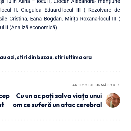
și Tulin Alina – locul I, Ciocan Alexandra- mențiune
locul II, Ciugulea Eduard-locul III ( Rezolvare de
ile Cristina, Eana Bogdan, Miriță Roxana-locul III (
ul II (Analiză economică).
zau azi
,
stiri din buzau
,
stiri ultima ora
ARTICOLUL URMĂTOR
ncep
Cu un ac poți salva viața unui
at
om ce suferă un atac cerebral