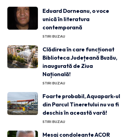
Eduard Dorneanu, o voce
unică în literatura
contemporană
STIRI BUZAU
Clădirea în care funcționat
Biblioteca Județeană Buzău,
inaugurată de Ziua
Națională!
STIRI BUZAU
Foarte probabil, Aquapark-ul
din Parcul Tineretului nu va fi
deschis în această vară!
STIRI BUZAU
Mesaj condoleante ACOR