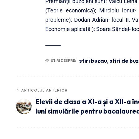
Premianții buzoieni sunt: Vâlcu Elena 
(Teorie economică); Mircioiu Ionuț- 
probleme); Dodan Adrian- locul II, Vas
Economie aplicată ); Soare Săndel- loc
stiri buzau
,
stiri de bu
ȘTIRI DESPRE:
ARTICOLUL ANTERIOR
Elevii de clasa a XI-a și a XII-a î
luni simulările pentru bacalaure