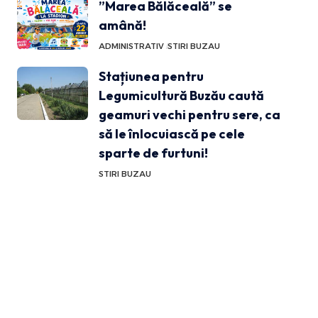
”Marea Bălăceală” se
amână!
ADMINISTRATIV
STIRI BUZAU
Stațiunea pentru
Legumicultură Buzău caută
geamuri vechi pentru sere, ca
să le înlocuiască pe cele
sparte de furtuni!
STIRI BUZAU