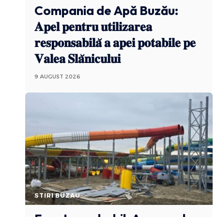
Compania de Apă Buzău:
𝐀𝐩𝐞𝐥 𝐩𝐞𝐧𝐭𝐫𝐮 𝐮𝐭𝐢𝐥𝐢𝐳𝐚𝐫𝐞𝐚
𝐫𝐞𝐬𝐩𝐨𝐧𝐬𝐚𝐛𝐢𝐥𝐚̆ 𝐚 𝐚𝐩𝐞𝐢 𝐩𝐨𝐭𝐚𝐛𝐢𝐥𝐞 𝐩𝐞
𝐕𝐚𝐥𝐞𝐚 𝐒𝐥𝐚̆𝐧𝐢𝐜𝐮𝐥𝐮𝐢
9 AUGUST 2026
STIRI BUZAU