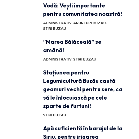
Vodă: Vești importante
pentru comunitatea noastră!
ADMINISTRATIV
ANUNTURI BUZAU
STIRI BUZAU
”Marea Bălăceală” se
amână!
ADMINISTRATIV
STIRI BUZAU
Stațiunea pentru
Legumicultură Buzău caută
geamuri vechi pentru sere, ca
să le înlocuiască pe cele
sparte de furtuni!
STIRI BUZAU
Apă suficientă în barajul de la
Siriu, pentru irigarea