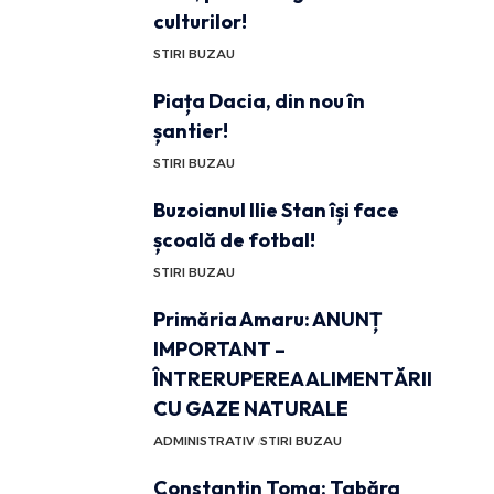
culturilor!
STIRI BUZAU
Piața Dacia, din nou în
șantier!
STIRI BUZAU
Buzoianul Ilie Stan își face
școală de fotbal!
STIRI BUZAU
Primăria Amaru: ANUNȚ
IMPORTANT –
ÎNTRERUPEREA ALIMENTĂRII
CU GAZE NATURALE
ADMINISTRATIV
STIRI BUZAU
Constantin Toma: Tabăra