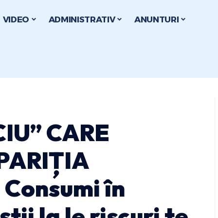
VIDEO
ADMINISTRATIV
ANUNTURI
IU” CARE
PARIȚIA
Consumi în
tii la le riscuri te