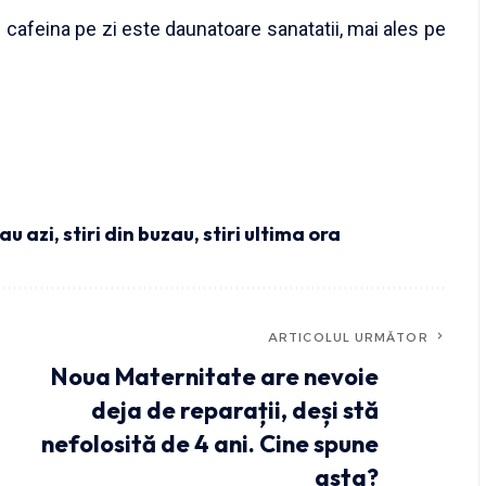
cafeina pe zi este daunatoare sanatatii, mai ales pe
zau azi
,
stiri din buzau
,
stiri ultima ora
ARTICOLUL URMĂTOR
Noua Maternitate are nevoie
deja de reparații, deși stă
nefolosită de 4 ani. Cine spune
asta?