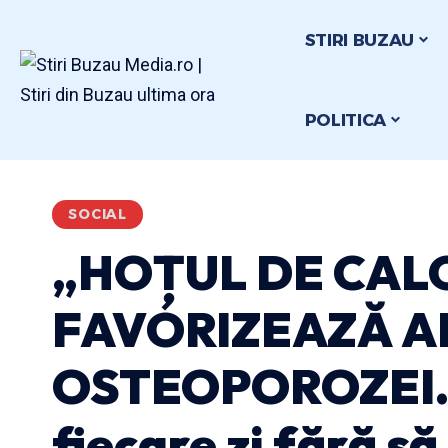
STIRI BUZAU
POLITICA
SOCIAL
„HOȚUL DE CALC
FAVORIZEAZĂ A
OSTEOPOROZEI. 
fiecare zi fără să ș