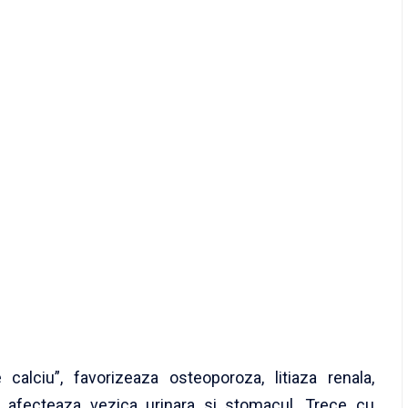
alciu”, favorizeaza osteoporoza, litiaza renala,
a, afecteaza vezica urinara si stomacul. Trece cu