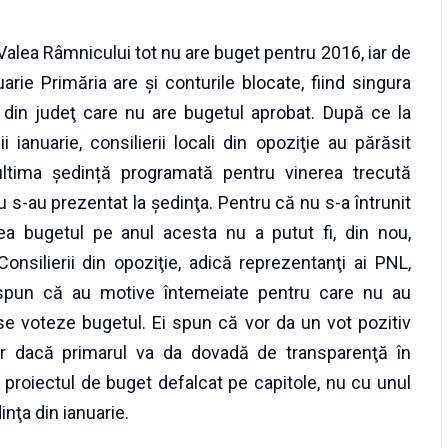
lea Râmnicului tot nu are buget pentru 2016, iar de
uarie Primăria are și conturile blocate, fiind singura
e din judeţ care nu are bugetul aprobat. După ce la
ii ianuarie, consilierii locali din opoziţie au părăsit
 ultima ședință programată pentru vinerea trecută
u s-au prezentat la şedinţa. Pentru că nu s-a întrunit
tea bugetul pe anul acesta nu a putut fi, din nou,
Consilierii din opoziţie, adică reprezentanţi ai PNL,
 spun că au motive întemeiate pentru care nu au
 se voteze bugetul. Ei spun că vor da un vot pozitiv
ar dacă primarul va da dovadă de transparenţă în
u proiectul de buget defalcat pe capitole, nu cu unul
inţa din ianuarie.