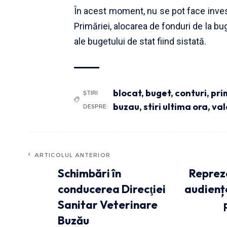
În acest moment, nu se pot face investiți
Primăriei, alocarea de fonduri de la bu
ale bugetului de stat fiind sistată.
blocat
,
buget
,
conturi
,
pri
ȘTIRI
buzau
,
stiri ultima ora
,
val
DESPRE:
ARTICOLUL ANTERIOR
Schimbări în
Repreze
conducerea Direcţiei
audiențe
Sanitar Veterinare
Buzău