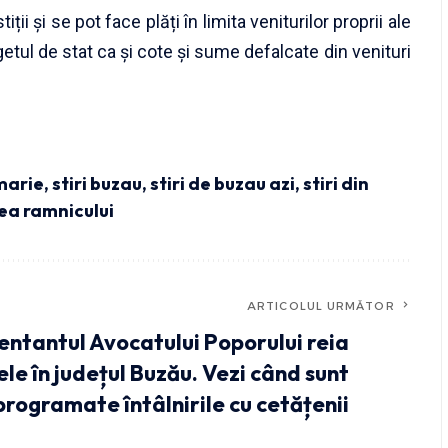
i și se pot face plăți în limita veniturilor proprii ale
getul de stat ca și cote și sume defalcate din venituri
marie
,
stiri buzau
,
stiri de buzau azi
,
stiri din
ea ramnicului
ARTICOLUL URMĂTOR
ntantul Avocatului Poporului reia
le în județul Buzău. Vezi când sunt
programate întâlnirile cu cetățenii