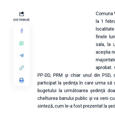
Comuna Va
DISTRIBUIE
la 1 febr
localitat
finele lun
sala, la
aceştia n
majorita
aprobat. 
PP-DD, PRM şi chiar unul din PSD,
participat la şedinţa în care urma să
bugetului la următoarea ședință do
cheltuirea banului public şi va veni c
sinteză, cum le-a fost prezentat la şed