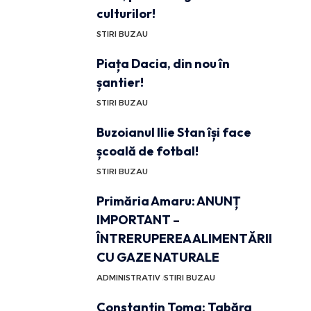
culturilor!
STIRI BUZAU
Piața Dacia, din nou în
șantier!
STIRI BUZAU
Buzoianul Ilie Stan își face
școală de fotbal!
STIRI BUZAU
Primăria Amaru: ANUNȚ
IMPORTANT –
ÎNTRERUPEREA ALIMENTĂRII
CU GAZE NATURALE
ADMINISTRATIV
STIRI BUZAU
Constantin Toma: Tabăra