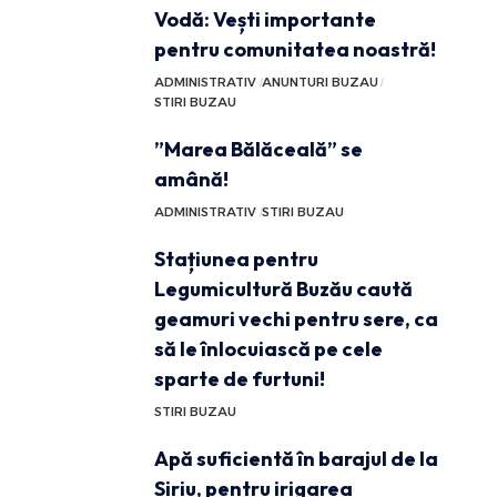
Vodă: Vești importante
pentru comunitatea noastră!
ADMINISTRATIV
ANUNTURI BUZAU
STIRI BUZAU
”Marea Bălăceală” se
amână!
ADMINISTRATIV
STIRI BUZAU
Stațiunea pentru
Legumicultură Buzău caută
geamuri vechi pentru sere, ca
să le înlocuiască pe cele
sparte de furtuni!
STIRI BUZAU
Apă suficientă în barajul de la
Siriu, pentru irigarea