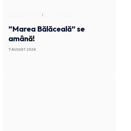
ADMINISTRATIV
STIRI BUZAU
”Marea Bălăceală” se
amână!
7 AUGUST 2026